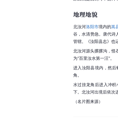
地理地貌
北汝河
洛阳市
境内的
嵩
谷，水清势急。唐代诗
管辖。《汝阳县志》也记
北汝河源头摞摞沟，怪
为“百里汝水第一汪”。
进入
汝阳县
境内，然后
角。
水过挂龙角后进入冲积
下。北汝河出境后依次
（名片图来源）