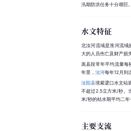
汛期防洪任务十分艰巨
水文特征
北汝河流域是
淮河流域
大的人员伤亡及财产损
嵩县段常年平均流量每秒
年景，
汝河
每年12月到
汝阳县
境紫逻口水文站观
不超过2.5立方米/秒。
米/秒的枯水期平均二年
主要支流