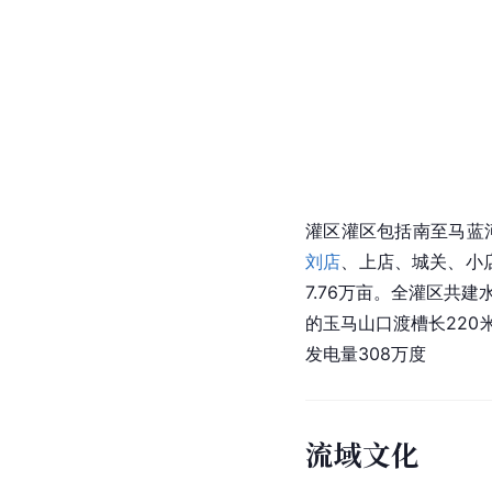
灌区灌区包括南至马蓝
刘店
、上店、城关、小店
7.76万亩。全灌区共建
的玉
马山口
渡槽长220
发电量308万度
流域文化