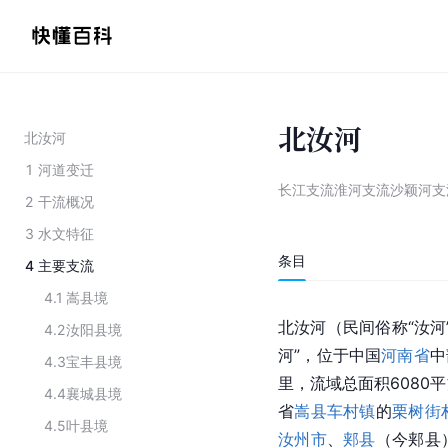
北汝河
北汝河
1
河道变迁
长江支流淮河支流沙颖河支
2
干流概况
3
水文特征
条目
4
主要支流
4.1
嵩县境
北汝河（民间俗称“汝河
4.2
汝阳县境
河”，位于中国
河南省
中
4.3
宝丰县境
里，流域总面积6080
4.4
襄城县境
省
嵩县车村镇
的
栗树街
4.5
叶县境
汝州市
、
郏县
（今郏县