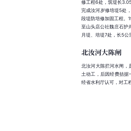
修工程6处，筑堤长3.0
完成
汝河
岁修培堤5处，
段堤防培修加固工程。1
至山头店公社魏庄石护岸
月堤、培堤7处，长5公
北汝河大陈闸
北汝河大陈拦河水闸，
土动工，后因经费
拮
据
经省
水利厅
认可，对工