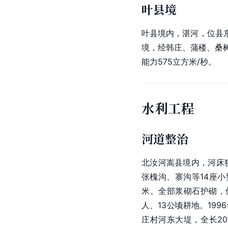
叶县境
叶县境内，
湛河
，位县
境，经
韩庄
、蒲楼、桑
能力575立方米/秒。
水利工程
河道整治
北汝河
嵩县
境内，河床
张槐沟、寨沟等14座小
米。全部浆砌石护砌，保护
人、13公顷耕地。199
庄村河东大堤，全长20