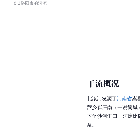
8.2
洛阳市的河流
干流概况
北汝河发源于
河南省
嵩
营乡
崔庄南（一说简城
下至沙河汇口，河床比降
条。