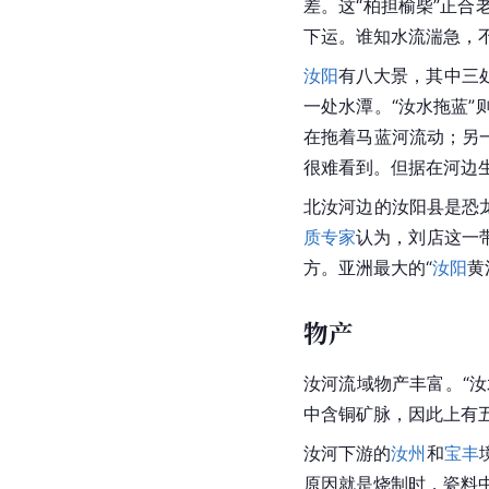
差。这“柏担榆柴”正合
下运。谁知水流湍急，
汝阳
有八大景，其中三
一处水潭。“汝水拖蓝
在拖着马蓝河流动；另
很难看到。但据在河边
北汝河边的
汝阳县
是恐
质专家
认为，刘店这一
方。
亚洲
最大的“
汝阳
黄
物产
汝河
流域物产丰富。“
汝
中含铜
矿脉
，因此上有
汝河下游的
汝州
和
宝丰
原因就是烧制时，瓷料