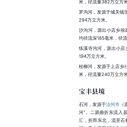
米，径流量382万立方
罗沟河，发源于城关镇
294万立方米。
沙沟河，源出
小店乡
徐
均径流深185毫米，径流
练溪寺沟河，源出小店
194万立方米。
桂柳河，发源于上店乡
米，径流量240万立方
宝丰县境
石河，发源于
汝州市
（
河”。二源曲折东流入
汇，折而东北，流至石