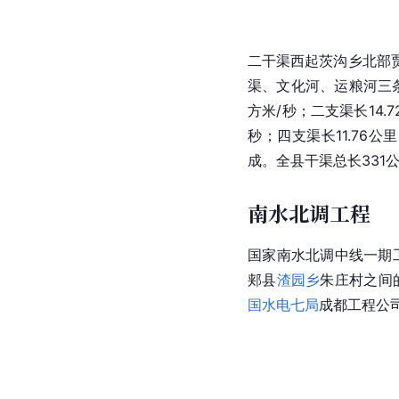
二干渠西起茨沟乡北部
渠、文化河、运粮河三
方米/秒；二支渠长14.7
秒；四支渠长11.76公
成。全县干渠总长331公
南水北调工程
国家南水北调中线一期
郏县
渣园乡
朱庄村之间
国水电七局
成都工程公司