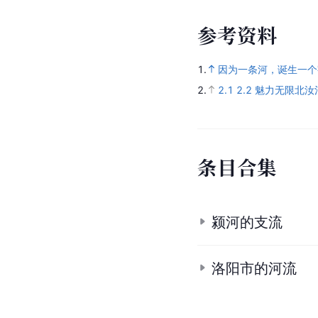
参
考
资
料
1.
因为一条河，诞生一个
2.
2.1
2.2
魅力无限北汝
条
目
合
集
颍河的支流
洛阳市的河流