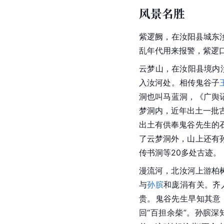
风景名胜
紫逻阙，在
汝阳县
城东
乱年代用来报警，紫逻
云梦山
，在汝阳县境内
入汝河处。相传
鬼谷子
洞也叫马蓝洞，《广舆
梦洞内，近年出土一批
出土有供奉
鬼谷
先生的
了云梦洞外，山上还有
传书洞等20多处古迹。
漫流河，北
汝河
上游柏
与
孙膑
和庞涓有关。齐
贵。鬼谷先生早知其意
回“百担余柴”。
孙膑
深