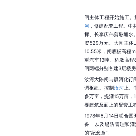
闸主体工程开始施工。
河
，修建配套工程。中共
挥、长李庆伟剪彩通水
资529万元。大闸主体
10.55米，闸底板
高程
m
重汽车
13吨。
桥墩
高程8
闸两端分别各建3层楼房
汝河大陈闸与颖河化行
调枢纽。控制
汝河
上、
多万亩，提灌15万亩，1
要建筑及面上的配套工
1978年6月14日
联合国
备，以及堤防管理和灌
的“纪念章”。