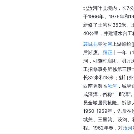
北汝河叶县境内，长7公
于1966年、1976年
新修了王湾村350米、
40公里，并建避水台工
襄城县
境
汝河
上游蝗
蚧
[
后渐废。
雍正
十一年（1
洞
，可随时启闭。明万历
工招修事务所修第三段
长32米和18米；魁门
西南隅濒临
汝河
，城墙
成深潭，俗称“二郎潭”
员全城居民抢险。拆除
1950-1959年，先后在
城关、三里沟、茨沟、
程。1962年春，对
汝河