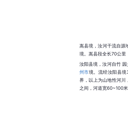
嵩县
境，
汝河
干流自源
境。嵩县段全长70公里
汝阳县
境，汝河自竹 
州市
境。流经
汝阳
县境
界，以上为山地性河川
之间，河道宽60~100