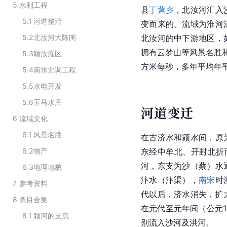
5
水利工程
县
丁营乡
，北汝河汇入
5.1
河道整治
变而来的。流域为淮河
5.2
北汝河大陈闸
北汝河的中下游地区，
拥有云梦山等风景名胜
5.3
颖汝灌区
方米每秒，多年平均年平
5.4
南水北调工程
5.5
水电开发
5.6
玉马水库
河道变迁
6
流域文化
6.1
风景名胜
在古济水和颍水间，原
6.2
物产
东经中牟北、开封北折
河，东支为沙（蔡）水
6.3
地理地貌
汴水（汴渠），
南宋
时
7
参考资料
代以后，济水消失，扩
8
条目合集
在元代至元年间（公元1
8.1
颍河的支流
别流入沙河及洪河。