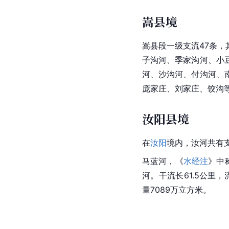
嵩县境
嵩县段一级支流47条
子沟河、季家沟河、小
河、沙沟河、付沟河、
庞家庄、刘家庄、饺沟
汝阳县境
在
汝阳
境内，
汝河
共有
马蓝河，《
水经注
》中
河。干流长61.5公里，
量7089万立方米。