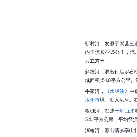
靳村河，发源于嵩县三
内干流长44.5公里，
流
万立方米。
斜纹河，源出付店乡石
域面积151.8平方公里。
牛家河，《
水经注
》中
汝州市
境，汇入
汝河
。
板棚河，发原于
岘山
北
54.1平方公里，平均径
浑椿河，源出清凉寨山