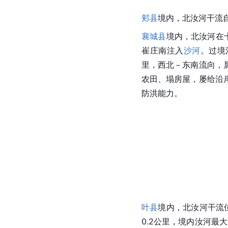
郏县
境内，北汝河干流自
襄城县
境内，北汝河在
崔庄南注入
沙河
。过境
里，西北－东南流向，
农田、塌房屋，屡给沿
防洪能力。
叶县
境内，北汝河干流位
0.2公里，境内
汝河
最大