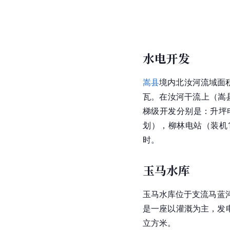
水电开发
嵩县
境内北汝河
流域面
瓦。在
汝河
干流上（嵩
梯级开发分别是：升坪电
划），柳林电站（装机1
时。
玉马水库
玉马水库
位于支流马蓝
是一座以灌溉为主，发
立方米。