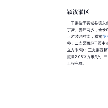
颖汝灌区
一干渠位于
襄城县
境东
丁营、姜庄两乡，全长9
上游茨沟村南，横贯
茨
秒；二支渠西起干渠中
立方米/秒；三支渠西起
流量2.06立方米/秒
工程完成。