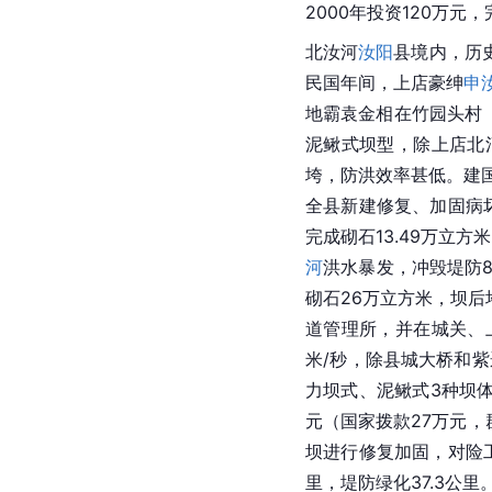
2000年投资120万元，
北汝河
汝阳
县
境内，历
民国年间，上店豪绅
申
地霸袁金相在竹园头村
泥鳅
式坝型，除上店北
垮，防洪效率甚低。建国
全县新建修复、加固病坏工
完成砌石13.49万立方
河
洪水暴发，冲毁堤防8
砌石26万立方米，坝后
道管理所，并在城关、上
米/秒，除县城大桥和
力坝式、
泥鳅
式3种坝体
元（国家拨款27万元，群
坝进行修复加固，对险工
里，堤防绿化37.3公里