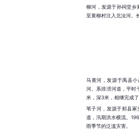
柳河，发源于孙祠堂乡
至黄柳村注入北汝河。长
马黄河，发源于禹县
小
河。系排涝河道，平时干
米，深3米，相继完成
苇子河
，发源于郏县冢
道，汛期洪水横流。19
雨季节的泛滥灾害。