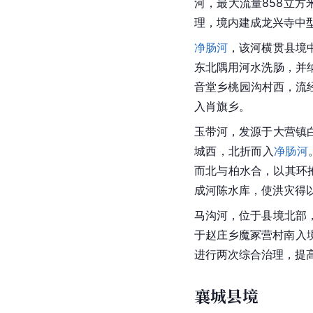
河，最大流量858立方
理，境内建成
龙兴寺
中
净肠河
，该河横贯县境
东北隅用河水洗肠，并
音堂乡桃园沟村西，流
入
肖旗乡
。
玉带河
，发源于
大营镇
城西，北折而入
净肠河
而北与柏水合，以其环
成河陈水库，使
洪灾
得
马沟河，位于县境北部
于
赵庄乡
魔冢营村南入
进行两次综合治理，提
襄城县境