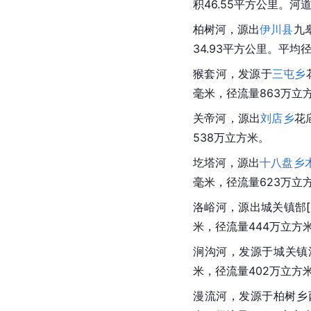
积46.55平方公里。河道
柏树河，源出
伊川县
九
34.93平方公里。平均
猴套河，发源于
三屯乡
毫米，径流量863万立
关帝河，源出
刘店乡
花
538万立方米。
圪塔河，源出
十八盘乡
毫米，径流量623万立
洛峪河，源出
城关镇
郜
[
米，径流量444万立方
涧沟河，发源于城关镇
米，径流量402万立方
漫流河，发源于
柏树乡