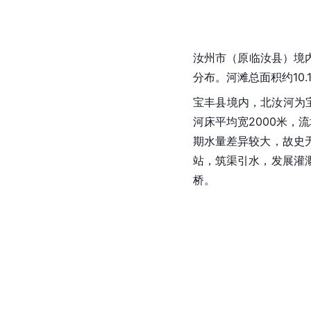
汝州
市（原
临汝县
）境
分布。河滩总面积约10.
宝丰
县
境内，北汝河为
河床平均宽2000米，
流
期水量差异较大，故史
站，筑渠引水，发展灌
桥。