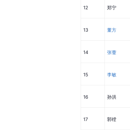
12
郑宁
13
董方
14
张蓥
15
李敏
16
孙洪
17
郭镗