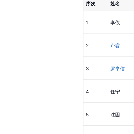
序次
姓名
1
李仪
2
卢睿
3
罗亨信
4
任宁
5
沈固