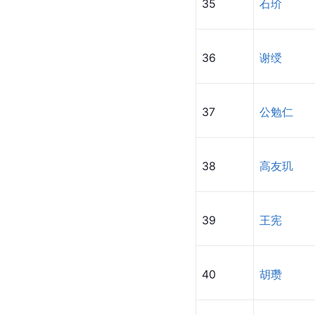
35
石玠
36
谢绶
37
公勉仁
38
高友玑
39
王宪
40
胡瓒