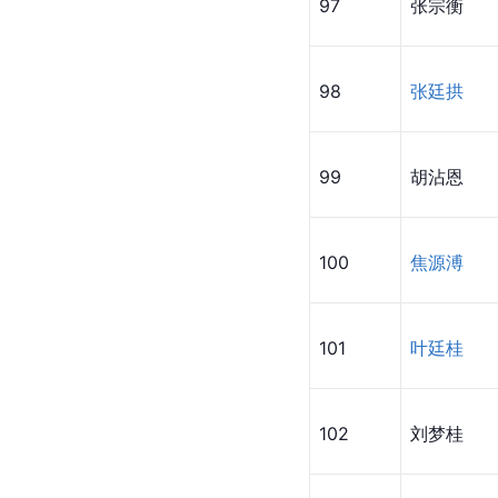
97
张宗衡
98
张廷拱
99
胡沾恩
100
焦源溥
101
叶廷桂
102
刘梦桂