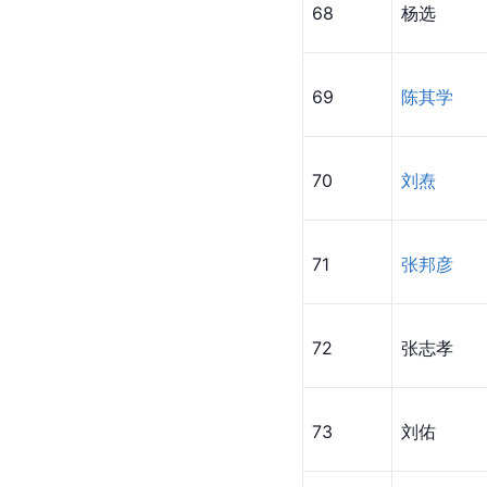
68
杨选
69
陈其学
70
刘焘
71
张邦彦
72
张志孝
73
刘佑