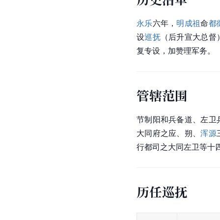
永乐
六年，
明成祖
命
都
设
巡抚
（后升
宣大总督
复专设，加赞理
军务
。
管辖范围
节制阳和兵备道、左卫
大同府之应、朔、
浑源
行都司之大同左卫等十
历任巡抚