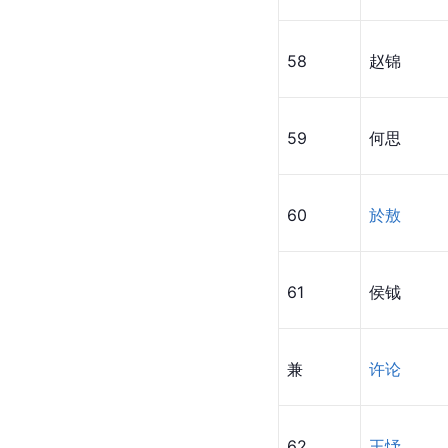
58
赵锦
59
何思
60
於敖
61
侯钺
兼
许论
62
王忬