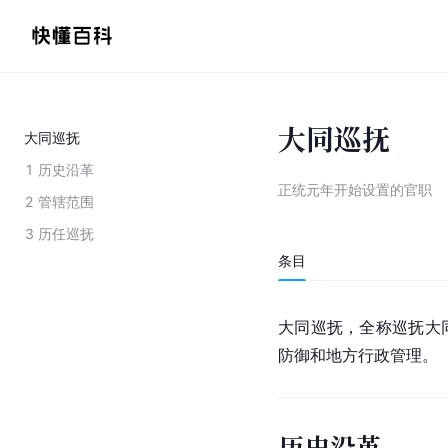
大同巡抚
大同巡抚
1
历史沿革
正统元年开始设置的官职
2
管辖范围
3
历任巡抚
条目
大同巡抚，全称巡抚大
防御和地方
行政管理
。
历史沿革