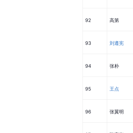
92
高第
93
刘遵宪
94
张朴
95
王点
96
张翼明