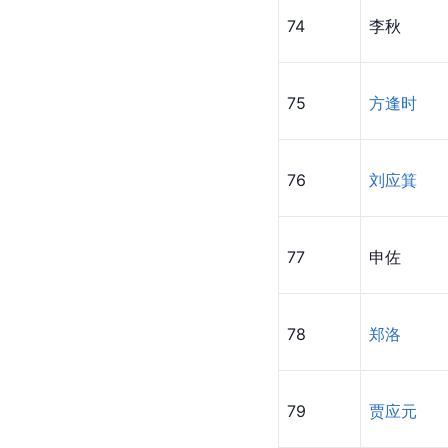
74
李秋
75
方逢时
76
刘应箕
77
申佐
78
郑洛
79
贾应元