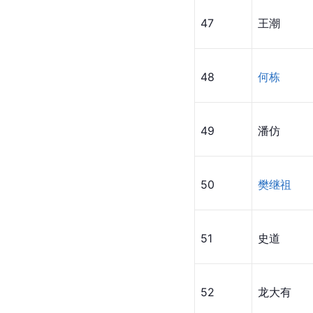
47
王潮
48
何栋
49
潘仿
50
樊继祖
51
史道
52
龙大有