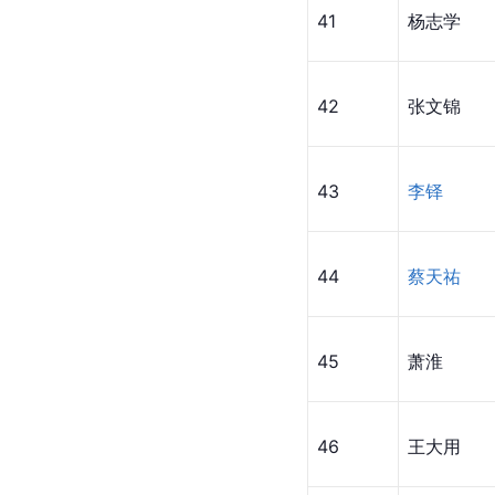
41
杨志学
42
张文锦
43
李铎
44
蔡天祐
45
萧淮
46
王大用