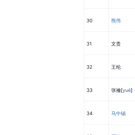
30
熊伟
31
文贵
32
王纶
33
张
禴
[
yuè
]
34
马中锡