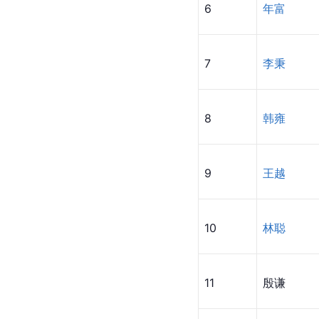
6
年富
7
李秉
8
韩雍
9
王越
10
林聪
11
殷谦