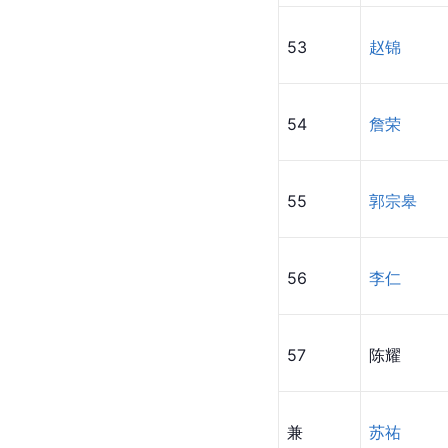
53
赵锦
54
詹荣
55
郭宗皋
56
李仁
57
陈耀
兼
苏祐