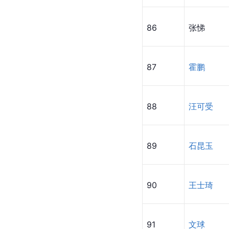
86
张悌
87
霍鹏
88
汪可受
89
石昆玉
90
王士琦
91
文球