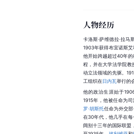
人物经历
卡洛斯·萨维德拉·拉马
1903年获得布宜诺斯
他开始跨越超过40年
程，并在大学法学院教
动立法领域的先驱。19
工组织在
日内瓦
举行的
他的政治生涯始于190
1915年，他被任命为
罗·胡斯托
任命为外交部
在30年代，他几乎在
阔别十三年的国际联盟，
至1935年，
玻利维亚
和