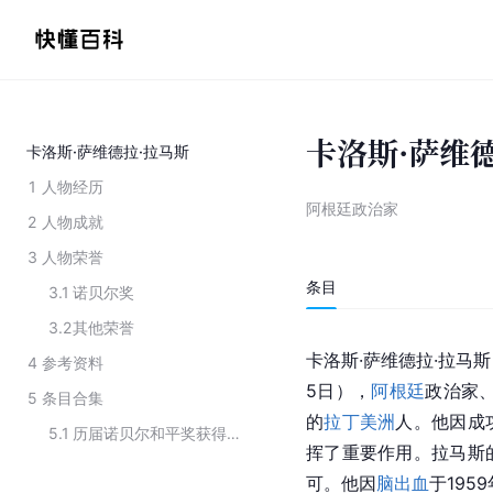
卡洛斯·萨维
卡洛斯·萨维德拉·拉马斯
1
人物经历
阿根廷政治家
2
人物成就
3
人物荣誉
条目
3.1
诺贝尔奖
3.2
其他荣誉
卡洛斯·萨维德拉·拉马斯（Ca
4
参考资料
5日），
阿根廷
政治家、
5
条目合集
的
拉丁美洲
人。他因成
5.1
历届诺贝尔和平奖获得者
挥了重要作用。拉马斯
可。他因
脑出血
于195