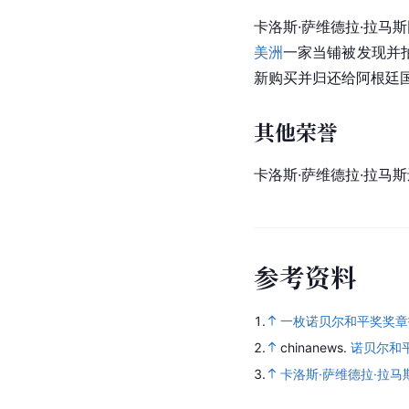
卡洛斯·萨维德拉·拉马
美洲
一家当铺被发现并
新购买并归还给阿根廷
其他荣誉
卡洛斯·萨维德拉·拉马
参
考
资
料
1.
一枚诺贝尔和平奖奖章拍
2.
chinanews.
诺贝尔和
3.
卡洛斯·萨维德拉·拉马