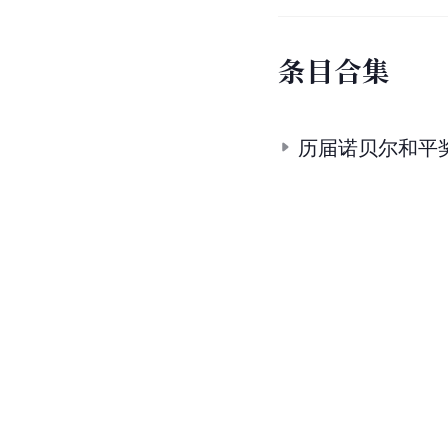
条
目
合
集
历届诺贝尔和平