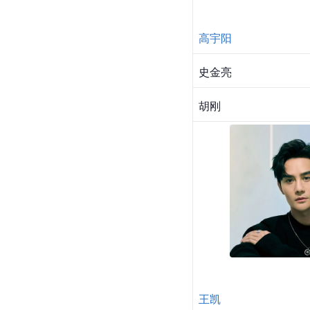
高宇阳
史金亮
胡刚
王凯