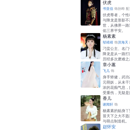
伏虎
书亚信
饰
孙晔
配
伏虎尊者，个性
与降龙是形影不
世，从佛界一路
佑三界平安。
杨素素
邬靖靖
饰
洪海天
刁蛮公主、名门
降龙是从一路打
历经多次磨难之
章小蕙
飞儿
饰
身手矫健，武功
元萌妖，从未干
浓的花痴气息，
受重伤，无疑是
香儿
谢闻轩
饰
杨素素的贴身丫
冒天下之大不韪
与萌点制造机。
赵怀安