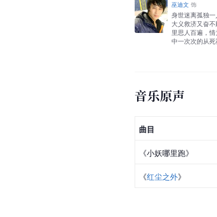
巫迪文
饰
身世迷离孤独一
大义救济又奋不
里思人百遍，情
中一次次的从死
音乐原声
曲目
《小妖哪里跑》
《
红尘之外
》