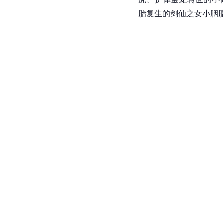
胎复生的剑仙之女小胭