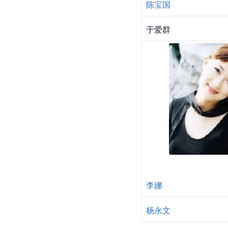
陈宝国
于爱群
李娜
杨永文