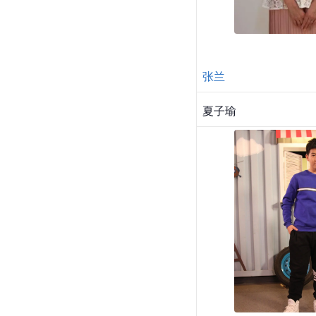
张兰
夏子瑜