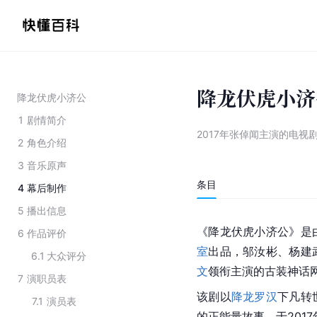
降龙伏虎小济
降龙伏虎小济公
1
剧情简介
2017年张倬闻主演的电视
2
角色介绍
3
音乐原声
条目
4
幕后制作
5
播出信息
《降龙伏虎小济公》是
6
作品评价
室
出品，邬汝彬、杨建
6.1
大众评分
文
领衔主演的古装神话
7
演职员表
该剧以
降龙罗汉
下凡转
7.1
演员表
的正能量故事。于2017