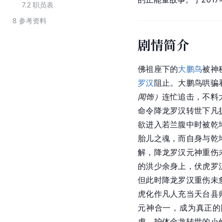
7.2
职员表
8
参考资料
剧情简介
佛祖
座下的
大鹏鸟
被神
罗汉
阻止。大鹏鸟哄骗
闻饰）
连忙追击，不料
命令降龙罗汉转世下凡
欲进入若兰腹中时被乾
胎儿之魂，而自身与乾
解，降龙罗汉元神重伤
的洪少余身上，伏虎罗
但此时降龙罗汉重伤未
虎化作凡人充当天台县
元神
合一，成为真正的
虎、护体金龙转世的小