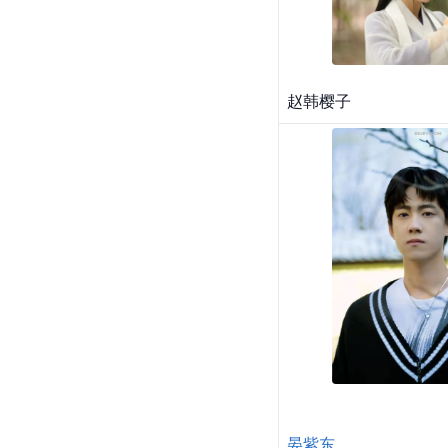
赵韩樱子
晏紫东