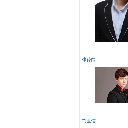
张倬闻
书亚信