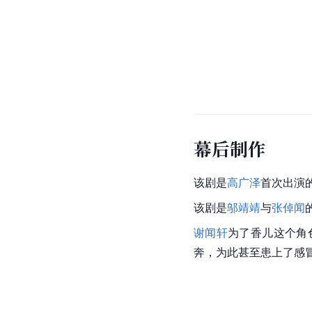
幕后制作
该剧是
高广泽
首次出演
该剧是
邬靖靖
与
张倬闻
谢闻轩
为了香儿这个角
奔，为此甚至患上了感