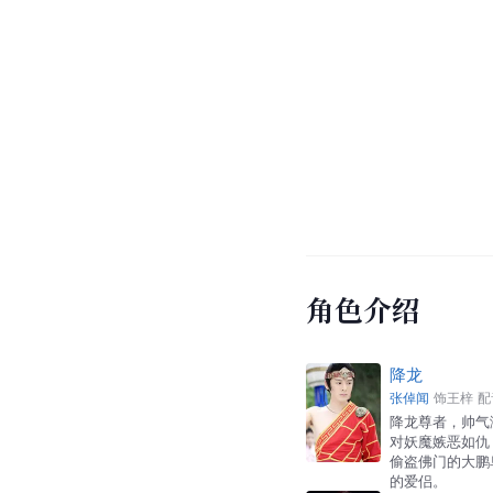
角色介绍
降龙
张倬闻
饰
王梓
配
降龙尊者，帅气
对妖魔嫉恶如仇
偷盗佛门的大鹏
的爱侣。