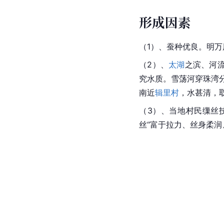
形成因素
（1）、蚕种优良。明万
（2）、
太湖
之滨、河
究水质。雪荡河穿珠湾分
南近
辑里村
，水甚清，
（3）、当地村民缫丝
丝“富于拉力、丝身柔润