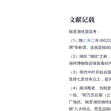
文献记载
辑里湖丝源流考：
（1）隋
仁寿
二年(602)
绸"等称谓。这就是辑丝
（2）湖丝 "湖丝"之
湖州博物馆还保留着6
（3）明代中叶开始在
觉得七里丝有点土，提
（4）
南浔
阁老、当朝
一份。”明万历后期（公元
广地区。辑里湖丝独特
韧”八大特点。而贡品辑