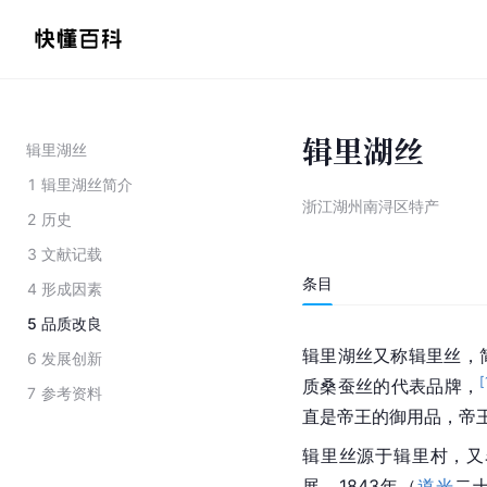
辑里湖丝
辑里湖丝
1
辑里湖丝简介
浙江湖州南浔区特产
2
历史
3
文献记载
条目
4
形成因素
5
品质改良
辑里湖丝又称辑里丝，
6
发展创新
[
质桑蚕丝的代表品牌，
7
参考资料
直是帝王的御用品，帝
辑里丝源于辑里村，又
展。1843年（
道光
二