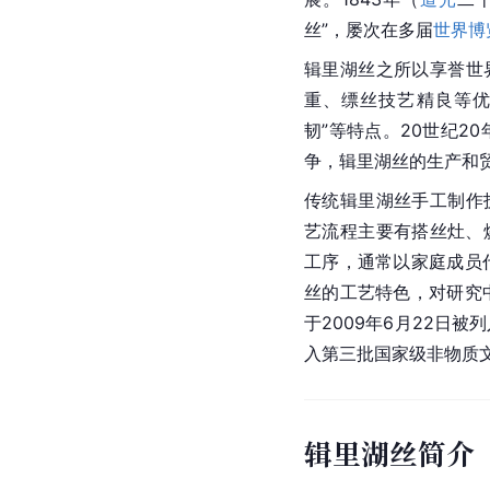
丝”，屡次在多届
世界博
辑里湖丝之所以享誉世
重、缥丝技艺精良等优
韧”等特点。20世纪2
争，辑里湖丝的生产和
传统辑里湖丝手工制作
艺流程主要有搭丝灶、
工序，通常以
家庭成员
丝的工艺特色，对研究
于2009年6月22日被
入第三批
国家级非物质
辑里湖丝简介