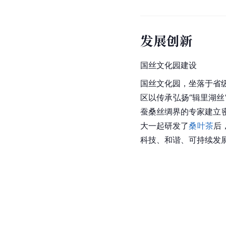
发展创新
国丝文化园建设
国丝文化园，坐落于省
区以传承弘扬“辑里湖
蚕桑丝绸界的专家建立密
大
一起研发了
桑叶茶
后
科技、和谐、可持续发