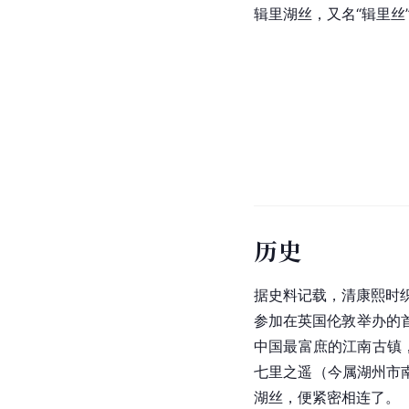
辑里湖丝，又名“辑里丝
历史
据史料记载，清康熙时
参加在英国伦敦举办的
中国
最富庶的江南古镇，
七里之遥（今属
湖州市
湖丝，便紧密相连了。