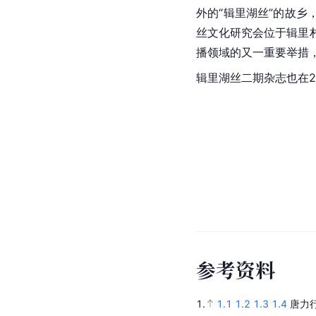
外的“辑里湖丝”的故乡
丝文化研究会位于辑里村
播领域的又一重要举措
辑里湖丝二期杂志也在2
参
考
资
料
1.
1.1
1.2
1.3
1.4
唐力