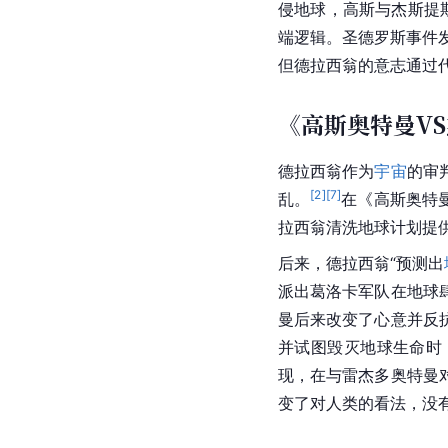
侵地球，高斯与杰斯提
端逻辑。圣德罗斯事件
但德拉西翁的意志通过
《高斯奥特曼V
德拉西翁作为
宇宙
的审
[
2
]
[
7
]
乱。
在《高斯奥特
拉西翁清洗地球计划提
后来，德拉西翁“预测出
派出葛洛卡军队在地球
曼后来改变了心意并反
并试图毁灭地球生命时
现，在与雷杰多奥特曼
变了对人类的看法，没