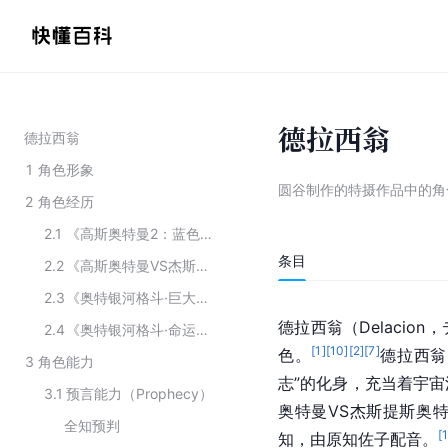
德拉西翁
德拉西翁
1
角色形象
圆谷制作的特摄作品中的角
2
角色经历
2.1
《高斯奥特曼2：蓝色行星》
条目
2.2
《高斯奥特曼VS杰斯提斯奥特曼 最终决战》
2.3
《奥特银河格斗·巨大阴谋》
德拉西翁（Delaci
2.4
《奥特银河格斗·命运的冲突》
[
1
]
[
10
]
[
2
]
[
7
]
色。
德拉西翁
3
角色能力
志”的化身，充当着宇
3.1
预言能力（Prophecy）
奥特曼VS杰斯提斯奥
全知预判
[
知，由原知佐子配音。