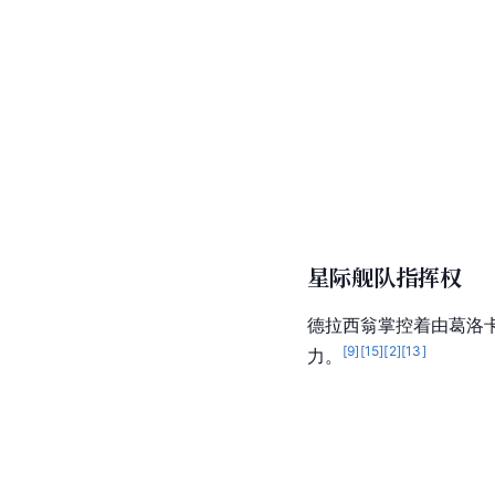
星际舰队指挥权
德拉西翁掌控着由葛洛卡
[
9
]
[
15
]
[
2
]
[
13
]
力。