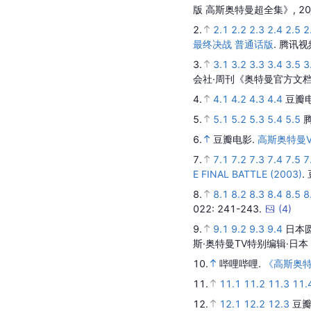
版 高斯奥特曼超全集》,
20
2.
2.1
2.2
2.3
2.4
2.5
2
最终决战 普通话版
.
腾讯视
3.
3.1
3.2
3.3
3.4
3.5
3
会社·周刊《奥特曼官方文档O
4.
4.1
4.2
4.3
4.4
豆瓣
5.
5.1
5.2
5.3
5.4
5.5
6.
豆瓣电影.
高斯奥特曼
7.
7.1
7.2
7.3
7.4
7.5
7
E FINAL BATTLE (2003)
.
8.
8.1
8.2
8.3
8.4
8.5
8
022
: 241-243.
(
4
)
9.
9.1
9.2
9.3
9.4
日本
斯·奥特曼TV特别编辑·日本
10.
哔哩哔哩.
《高斯奥特
11.
11.1
11.2
11.3
11.
12.
12.1
12.2
12.3
豆瓣