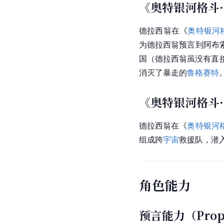
《奥特银河格斗
德拉西翁在《
奥特银河
为德拉西翁预言到阿布
国（德拉西翁虽没有直
消灭了暴走的
鲁格赛特
《奥特银河格斗
德拉西翁在《
奥特银河
组成跨
宇宙
救援队，潜
角色能力
预言能力（Prop