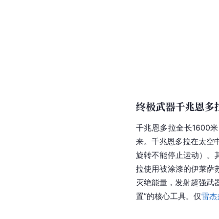
终极武器千兆恩多拉（
千兆恩多拉全长1600
来。千兆恩多拉在太空
旋转不能停止运动）。
拉使用被涂漆的伊莱萨
灭绝能量，发射超强武
置”的核心工具。仅
雷杰