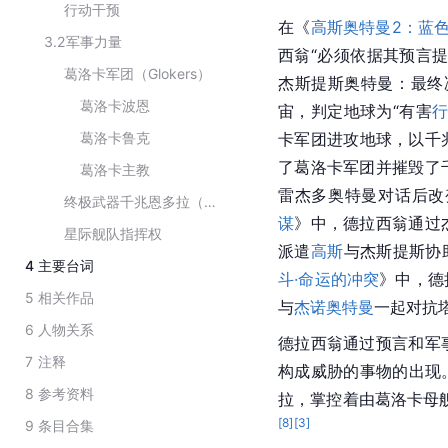
行动干预
在《
高斯奥特曼2：蓝
3.2
军事力量
西翁“必须依据其预言
葛洛卡军团（Glokers）
杰斯提斯奥特曼：最终
葛洛卡波恩
宙，判定地球为“有害
葛洛卡鲁克
卡军团进攻地球，以千
了葛洛卡军团并摧毁了
葛洛卡主教
雷杰多奥特曼对话后改
终极武器千兆恩多拉（Giga Endra）
谋
》中，德拉西翁通过
星际舰队指挥权
派遣
高斯
与杰斯提斯协
4
主要台词
斗·命运的冲突
》中，德
5
相关作品
与
杰诺奥特曼
一起对抗
6
人物关系
德拉西翁通过预言和军
7
注释
构成威胁的事物的出现
8
参考资料
拉，掌控着由葛洛卡母
[
8
]
[
3
]
9
条目合集