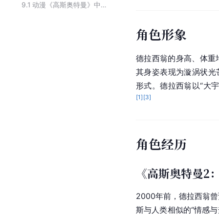
9.1
动漫《高斯奥特曼》中的主要人物
角色形象
德拉西翁的身高、体重
其身姿表现为漩涡状光
形式。德拉西翁以“大
[
1
]
[
3
]
角色经历
《高斯奥特曼2
2000年前，德拉西翁
斯与人类相似的“情感