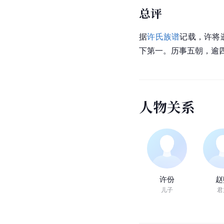
总评
据
许氏
族谱
记载，许将
下第一。历事五朝，逾
人
物
关
系
许份
赵
儿子
君