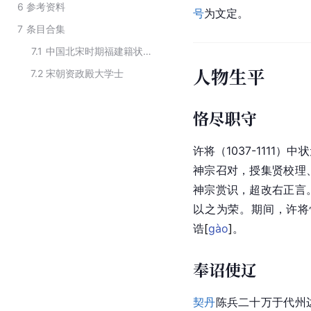
6
参考资料
号
为文定。
7
条目合集
7.1
中国北宋时期福建籍状元
人物生平
7.2
宋朝资政殿大学士
恪尽职守
许将（1037-111
神宗
召对，授集贤校理
神宗赏识，超改右正言
以之为荣。期间，许将
诰
[
gào
]
。
奉诏使辽
契丹
陈兵二十万于代州