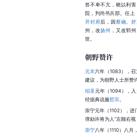
答不卑不亢，晓以利害
院，判尚书兵部。任上
开封府
后，因
蔡确
、
舒
州，改
扬州
，又改郓州
世。
朝野赞许
元丰
六年（1083），召
建议，为朝野人士所赞
绍圣
元年（1094），
经据典说服
哲宗
。
崇宁元年（1102），
弹劾许将为人“左顾右视
崇宁
八年（1110）八