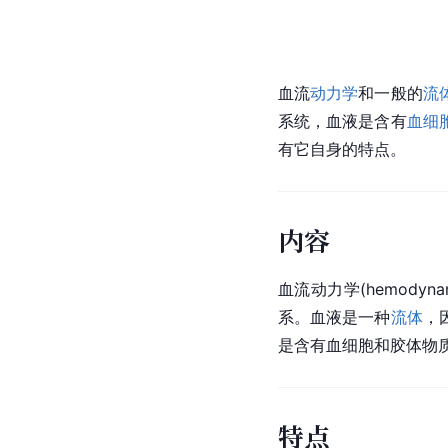
血流
动力学
和一般的
流
系统，血液是含有
血细
有它自身的特点。
内容
血流
动力学
(hemo
dyna
系。血液是一种
流体
，
是含有血细胞和胶体物
特点