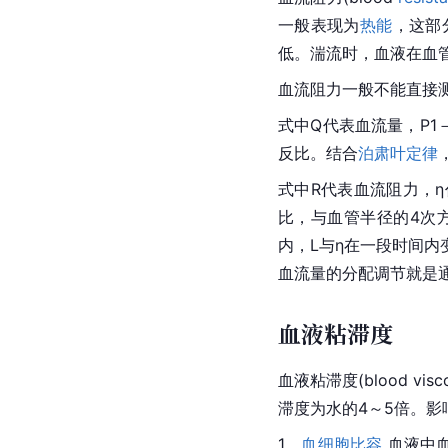
一般表现为
热能
，这部
低。湍流时，血液在血
血流阻力一般不能直接
式中Q代表血流量，P
反比。结合
泊肃叶定律
式中R代表血流阻力，
比，与血管半径的4次
内，L与η在一段时间
血流量的分配调节就是
血液粘滞度
血液粘滞度(blood 
滞度为水的4～5倍。
1．
血细胞
比容
 血液中