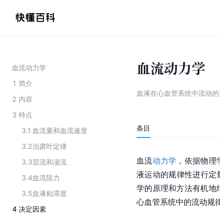
血流动力学
血流动力学
1
简介
血液在心血管系统中流动的
2
内容
3
特点
条目
3.1
血流量和血流速度
3.2
泊肃叶定律
血流
动力学
，依据物理
3.3
层流和湍流
液运动的规律性进行定
3.4
血流阻力
学的原理和方法有机地
3.5
血液粘滞度
心血管系统中的流动规
4
决定因素