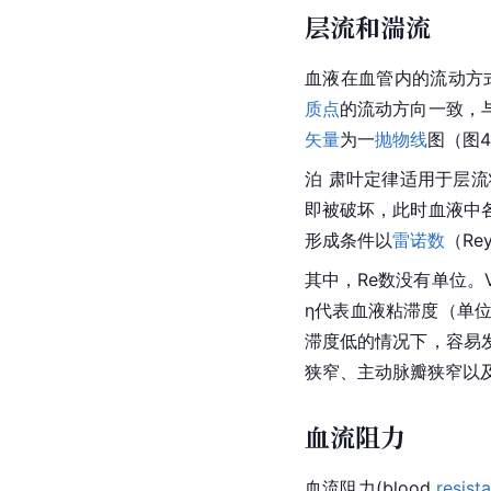
层流和湍流
血液在血管内的流动方
质点
的流动方向一致，
矢量
为一
抛物线
图（图4
泊 肃叶定律适用于层
即被破坏，此时血液中
形成条件以
雷诺数
（
Rey
其中，Re数没有单位。
η代表血液粘滞度（单位
滞度低的情况下，容易
狭窄、主动脉瓣狭窄以
血流阻力
血流阻力(blood 
resist