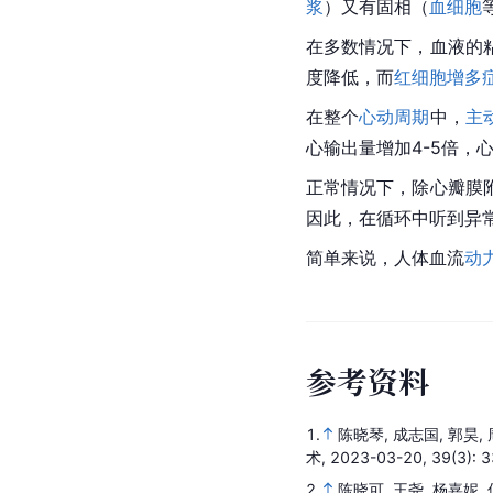
浆
）又有固相（
血细胞
在多数情况下，血液的
度降低，而
红细胞增多
在整个
心动周期
中，
主
心输出量增加4-5倍
正常情况下，除心瓣膜
因此，在循环中听到异
简单来说，人体血流
动
参
考
资
料
1.
陈晓琴, 成志国, 郭昊,
术,
2023-03-20,
39
(3)
: 
2.
陈晓可, 王尧, 杨嘉妮,