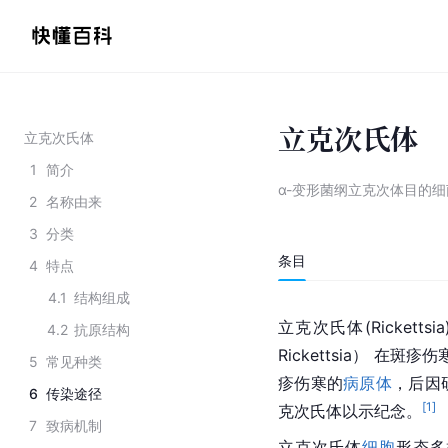
立克次氏体
立克次氏体
1
简介
α-变形菌纲立克次体目的细
2
名称由来
3
分类
条目
4
特点
4.1
结构组成
立克次氏体(Ricketts
4.2
抗原结构
Rickettsia） 在
5
常见种类
疹伤寒的
病原体
，后因
6
传染途径
[
1
]
克次氏体以示纪念。
7
致病机制
立克次氏体
细胞
形态多样