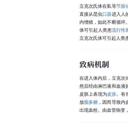
立克次氏体在虱等
节肢
直接从昆虫
口器
进入人
内增殖，如此不断循环
体可引起人类患
流行性
立克次氏体可引起人类
致病机制
在进入体内后，立克次
然后经由淋巴液和血液
皮肤上表现为
皮疹
。有
放
脂多糖
，因而导致内
出现血栓。由血管病变