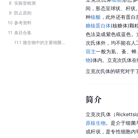
8
实验室检测
间，形态呈球状、杆状
9
防止原则
种
核酸
，此外还有蛋白
10
参考资料
糖核蛋白体
(
核糖体
)颗
11
条目合集
色法染成紫色或蓝色。
11.1
微生物中的主要细菌类群
次氏体外，均不能在人
宿主
一般为虱、蚤、蝉
物
)体内。立克次氏体
立克次氏体的研究对于
简介
立克次氏体（Ricket
原核生物
。是介于细菌
或杆状，是专性细胞内