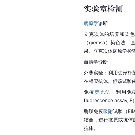
实验室检测
病原学
诊断
立克次体的培养和染色
（giemsa）染色法，直
果。立克次体病原学检
血清学诊断
外斐实验：利用变形杆
在相应抗体。但该试验
免疫
荧光
法：利用免疫
fluorescence a
酶联免疫
吸附
试验（E
结合，进行抗原或抗体的
抗体。