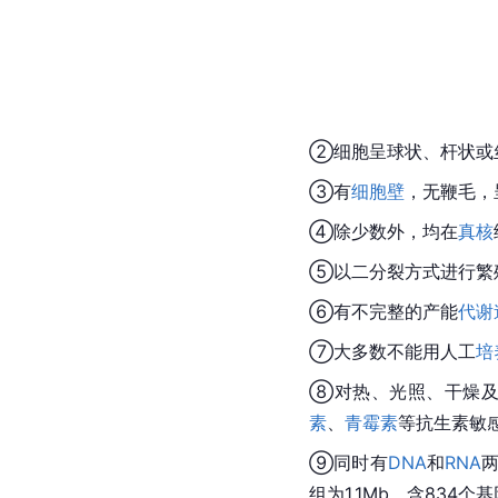
②细胞呈球状、杆状或
③有
细胞壁
，无鞭毛，
④除少数外，均在
真核
⑤以二分裂方式进行繁
⑥有不完整的产能
代谢
⑦大多数不能用人工
培
⑧对热、光照、干燥及化
素
、
青霉素
等抗生素敏
⑨同时有
DNA
和
RNA
组为1.1Mb，含834个