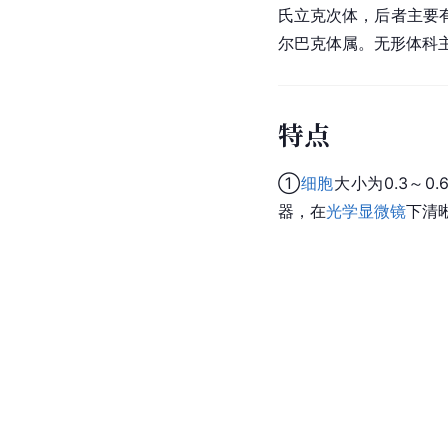
氏立克次体，后者主要
尔巴克体属。无形体科
特点
①
细胞
大小为0.3～0
器，在
光学显微镜
下清