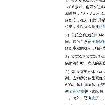
1）普氏立克次氏体(Ricket
～0.6微米，也可长达
和高热，4天～7天后出
疹伤寒，在人口密集和
传染，所以灭虱是预防
2）莫氏立克次氏体(Ricket
同。它的自然
宿主
是
家
疹伤寒致病机制，临床
3）立克次氏立克次氏体Ricke
疾病流行时，病人的死
4）恙虫病东方体（ori
列。吉姆萨染色呈紫红
60%。这种病原体由
生
啮齿动物
并借螨传播
一。此外，还有
皮疹
，