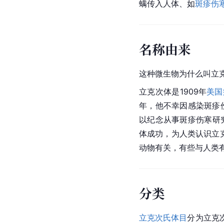
螨传入人体、如
斑疹伤
名称由来
这种微生物为什么叫立
立克次
体是1909年
美国
年，他不幸因感染斑疹伤
以纪念从事斑疹伤寒研
体成功，为人类认识立
动物有关，有些与人类
分类
立克次氏体目
分为立克