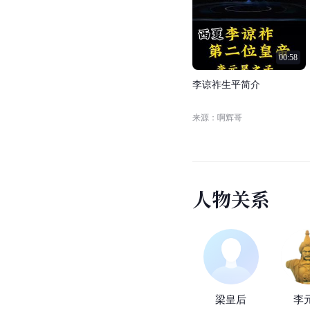
00:58
李
谅
祚
生
平
简
介
来源：啊辉哥
人
物
关
系
梁皇后
李