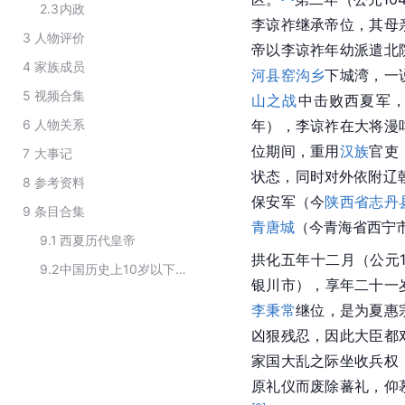
2.3
内政
李谅祚继承帝位，其母
3
人物评价
帝以李谅祚年幼派遣北
4
家族成员
河县
窑沟乡
下城湾，一
5
视频合集
山之战
中击败西夏军
6
人物关系
年），李谅祚在大将漫
位期间，重用
汉族
官吏
7
大事记
状态，同时对外依附
辽
8
参考资料
保安军
（今
陕西省
志丹
9
条目合集
青唐城
（今
青海省
西宁
9.1
西夏历代皇帝
拱化五年十二月（公元1
9.2
中国历史上10岁以下登基皇帝
银川市
），享年二十一
李秉常
继位，是为
夏惠
凶狠残忍，因此大臣都
家国大乱之际坐收兵权
原礼仪而废除蕃礼，
仰