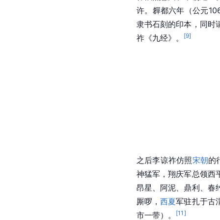
许。奲都六年（公元1
隶书石刻的印本，同时
[
9
]
祚《九经》。
之后李谅祚仿照
宋朝
的
神猛军，翔庆军总领西
昂星、阿泥、鼎利、春
厮啰，
西夏
军驻扎于古
[
11
]
市一带）。