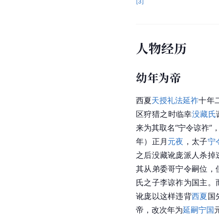
[
3
]
人物经历
幼年为帝
西夏
天授礼法延祚
十年
区狩猎之时临幸
没藏氏
来为其取名“宁令谅祚”，
年）正月
元夜
，太子
宁
之后没藏讹庞派人杀掉
其从弟委哥宁令嗣位，
氏之子李谅祚为国主。
讹庞以这样违背
西夏
国
帝，改次年为
延嗣宁国