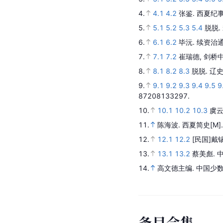
4.
4.1
4.2
张鉴.
西夏纪
5.
5.1
5.2
5.3
5.4
脱脱.
6.
6.1
6.2
毕沅.
续资治
7.
7.1
7.2
崔瑞德,
剑桥
8.
8.1
8.2
8.3
脱脱.
辽
9.
9.1
9.2
9.3
9.4
9.5
9
87208133297.
10.
10.1
10.2
10.3
虞云
11.
陈海波.
西夏简史
[M]
12.
12.1
12.2
[民国]戴
13.
13.1
13.2
蔡美彪.
14.
高文德主编.
中国少
条
目
合
集