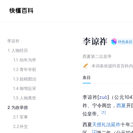
李谅祚
李谅祚
特色条目
1
人物经历
西夏第二位皇帝
1.1
幼年为帝
本词条依据抖音百科内
1.2
青年夺权
条目
1.3
励精图治
1.4
御驾征宋
李谅
祚
[
zuò
]
（公元10
1.5
人物离世
祚、宁令两岔，
西夏
开
2
为政举措
[
1
]
位皇帝。
2.1
军事
西夏
天授礼法延祚
十年
2.2
外交
[
2
]
区。
第二年（公元10