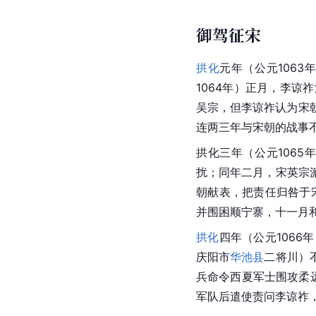
御驾征宋
拱化
元年（公元106
1064年）正月，李谅
吴宗，但李谅祚认为宋
连两三年与宋朝的战事
拱化三年（公元106
扰；同年二月，宋英宗
朝献表，把责任归咎于
并围困顺宁寨，十一月
拱化
四年（公元106
庆阳市
华池县
二将川）
兵命令西夏军士围攻柔
军队后遣使责问李谅祚