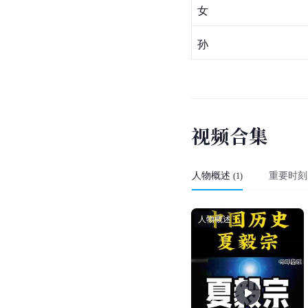
女
孙
视
频
合
集
人物概述
重要时刻
(
1
)
人物概述