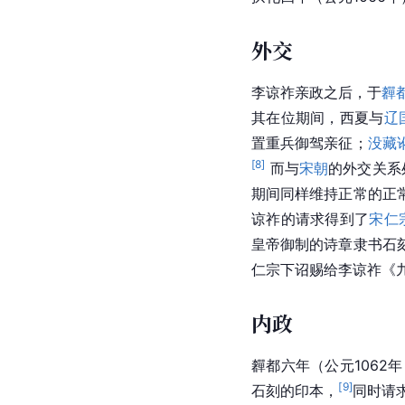
外交
李谅祚亲政之后，于
奲
其在位期间，西夏与
辽
置重兵御驾亲征；
没藏
[
8
]
 而与
宋朝
的外交关系
期间同样维持正常的正
谅祚的请求得到了
宋仁
皇帝御制的诗章隶书石
仁宗下诏赐给李谅祚《
内政
奲都六年（公元106
[
9
]
石刻的印本，
同时请