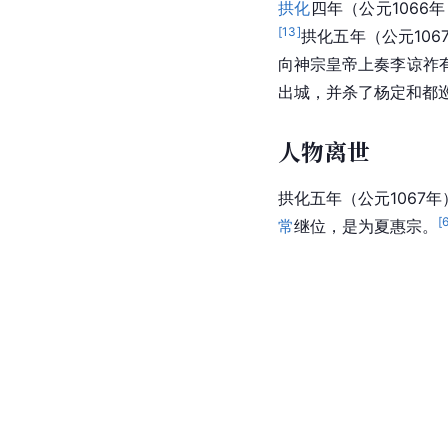
拱化
四年（公元1066
[
13
]
拱化五年（公元10
向神宗皇帝上奏李谅祚
出城，并杀了杨定和都
人物离世
拱化
五年（公元1067
[
常
继位，是为
夏惠宗
。