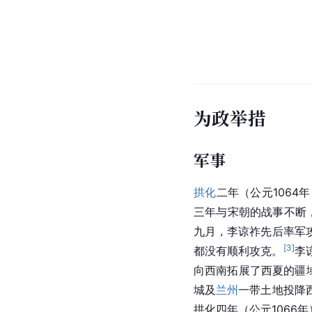
为政举措
军事
拱化
二年（公元1064
三年与宋朝的战事不断
九月，李谅祚先后率军
[
3
]
都没有顺利攻克。
李
向西南拓展了西夏的疆
城及
兰州
一带土地投降
拱化四年（公元1066