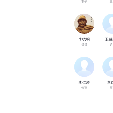
妻子
父
李德明
卫慕
爷爷
奶
李仁爱
李
曾孙
曾