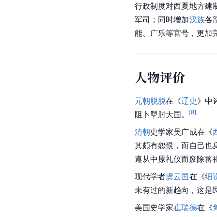
行政制度对西夏地方建
军司；同时增加
汉族
各
能、广乐等官号，更加
人物评价
元朝
脱脱
在《
辽史
》中
[
8
]
阻卜掣肘大国。
清朝
史学家吴广成在《
其颇有怨恨，而自己也
遵从中原礼仪而废除蕃
现代学者
虞云国
在《
细
未有过的新趋向，这是
美国史学家
崔瑞德
在《