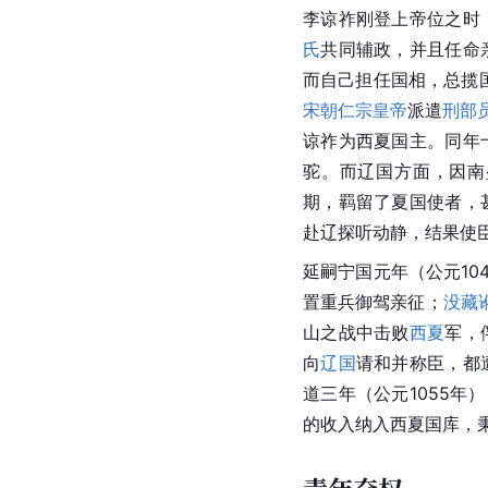
李谅祚刚登上帝位之时
氏
共同辅政，并且任命
而自己担任国相，总揽
宋朝
仁宗皇帝
派遣
刑部
谅祚为西夏国主。同年
驼。而辽国方面，因南
期，羁留了夏国使者，
赴辽探听动静，结果使
延嗣宁国元年（公元10
置重兵御驾亲征；
没藏
山之战中击败
西夏
军，
向
辽国
请和并称臣，都
道三年（公元1055年
的收入纳入西夏国库，秉