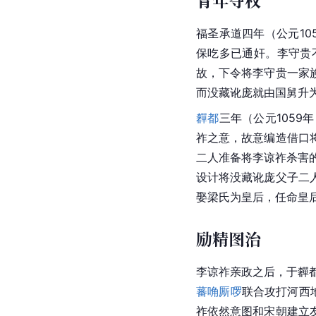
青年夺权
福圣承道四年（公元1
保吃多已通奸。李守贵
故，下令将李守贵一家
而没藏讹庞就由国舅升
奲都
三年（公元105
祚之意，故意编造借口
二人准备将李谅祚杀害
设计将没藏讹庞父子二
娶梁氏为皇后，任命皇
励精图治
李谅祚亲政之后，于奲都
蕃
唃厮啰
联合攻打河西
祚依然意图和宋朝建立