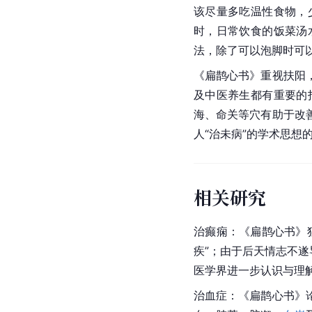
该尽量多吃
温性食物
，
时，日常饮食的饭菜汤
法，除了可以泡脚时可
《扁鹊心书》重视扶阳
及中医养生都有重要的
海、命关等穴有助于改
人“治未病”的学术思
相关研究
治癫痫：《扁鹊心书》
疾”；由于后天情志不
医学界进一步认识与理
治血症：《扁鹊心书》