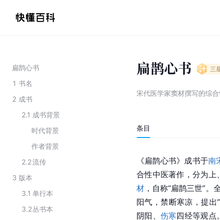
扁鹊心书
扁鹊心书
三
1
书名
宋代医学家窦材撰写的综合
2
成书
2.1
成书背景
条目
时代背景
作者背景
《
扁鹊
心书》成书于
南
2.2
流传
合性中医著作，分为上
3
版本
材
，自称“扁鹊三世”。
3.1
单行本
阳气，禁断寒凉，提出
3.2
丛书本
阴阳、
伤寒
四经等观点