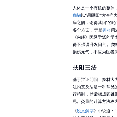
人体是一个有机的整体
扁鹊
以“调阴阳”为治疗
病之阴，论得其阳”的
各个方面，于是
窦材
阐
《内经》医经学派的学
得不强调升发阳气。窦
损伤元气，不应为医者
扶阳三法
基于辩证阴阳，窦材大
法灼艾灸法是一种常见
行捣制，然后揉成圆锥
尽。灸量的计算方法称
《
说文解字
》中说道：