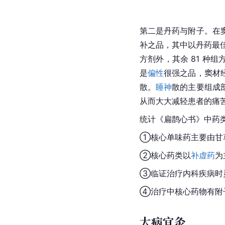
第二是丹药与附子。在
补之品，其中以丹药最佳
方剂外，其余 81 种
是
偏性
很强之品，窦材
散。
睡神
散的主要组成
从而大大减轻患者的痛
统计《扁鹊心书》中药
①核心单味药主要由甘
②核心药类以
补虚药
为
③临证治疗内科疾病时
④治疗中核心药物有附
大病宜灸