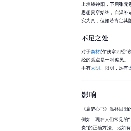
上承钱钟阳，下启张元
思想贯穿始终，自温补
实为真，但如若肯定其
不足之处
对于
窦材
的“伤寒四经
经的观点是一种偏见。
手有
太阴
、阳明，足有
影响
《扁鹊心书》温补固阳
例如，现在人们常见的“
炎”的正确方法。比如