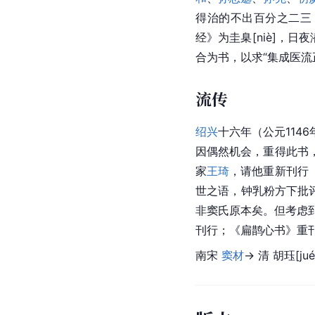
得治的不出百分之二三
经》为圭臬[niè]，
合为书，以求“集成医流
流传
绍兴
十六年（公元11
因偶然机会，重得此书
家
王琦
，请他重新刊行
世之语，钟乳粉方下批
非窦氏原本矣。但考虑
刊行；《扁鹊心书》重
南宋 
窦材
→ 清 胡珏[