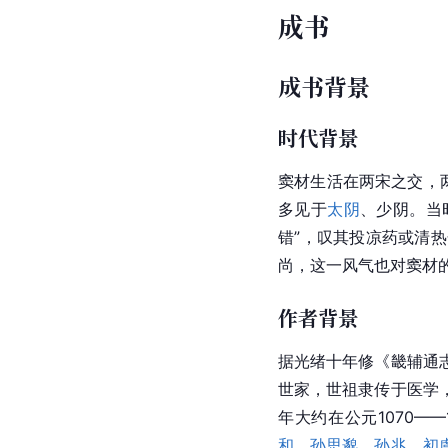
成书
成书背景
时代背景
窦材生活在两宋之交，
多见于
太阴
、少阴。当
错”，叹其投凉药或清
尚，这一风气也对窦材
作者背景
据光绪十年修《畿辅通
世家，世祖隶传于医学
年大约在公元1070—
和
、
孙思邈
、
孙兆
、
初