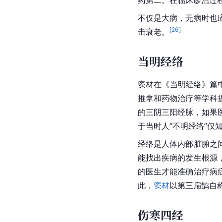
不仅是大病，无病时也
[
26
]
击衰老。
当明经络
窦材在《当明经络》篇
推拿和药物治疗等学科
的三阴三阳经脉，如果
于当时人“不明经络”仅
经络
是人体内部
脏腑
之
能找出疾病的发生根源
的医生才能准确治疗病
此，
窦材
以第三
扁鹊
自
伤寒四经