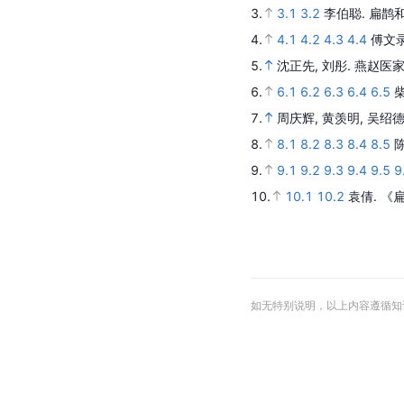
3.
3.1
3.2
李伯聪.
扁鹊
4.
4.1
4.2
4.3
4.4
傅文
5.
沈正先, 刘彤.
燕赵医
6.
6.1
6.2
6.3
6.4
6.5
柴
7.
周庆辉, 黄羡明, 吴绍德
8.
8.1
8.2
8.3
8.4
8.5
陈
9.
9.1
9.2
9.3
9.4
9.5
9
10.
10.1
10.2
袁倩.
《
如无特别说明，以上内容遵循知识共享