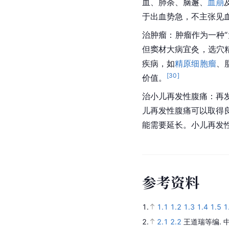
血、肺荼、脑邂、
血崩
于出血势急，不主张见
治肿瘤：肿瘤作为一种
但窦材大病宜灸，选穴
疾病，如
精原细胞瘤
、
[
30
]
价值。
治小儿再发性腹痛：再
儿再发性腹痛可以取得
能需要延长。小儿再发
参
考
资
料
1.
1.1
1.2
1.3
1.4
1.5
1
2.
2.1
2.2
王道瑞等编.