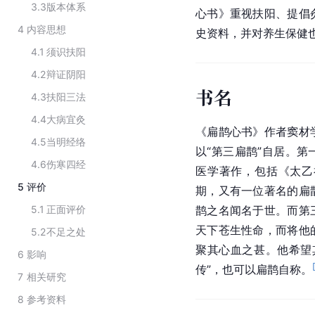
3.3
版本体系
心书》重视扶阳、提倡
4
内容思想
史资料，并对养生保健
4.1
须识扶阳
4.2
辩证阴阳
书名
4.3
扶阳三法
4.4
大病宜灸
《
扁鹊
心书》作者窦材
4.5
当明经络
以“第三扁鹊”自居。第
4.6
伤寒四经
医学著作，包括《太乙
5
评价
期，又有一位著名的扁
5.1
正面评价
鹊之名闻名于世。而第
天下苍生性命，而将他
5.2
不足之处
聚其心血之甚。他希望
6
影响
传”，也可以
扁鹊
自称。
7
相关研究
8
参考资料