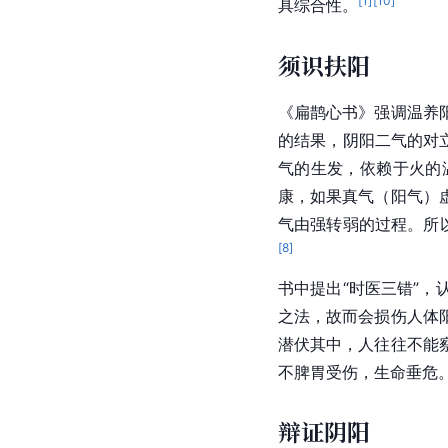
[
1
]
[
10
]
具综合性。
须识扶阳
《扁鹊心书》强调温养
的结果，阴阳二气的对
气的生发，依赖于火的
康，如果真气（阳气）
气由强转弱的过程。所
[
8
]
书中提出“时医三错”
之法，故而会损伤人体
潜伏其中，人往往不能
不脾胃受伤，生命垂危
辩证阴阳