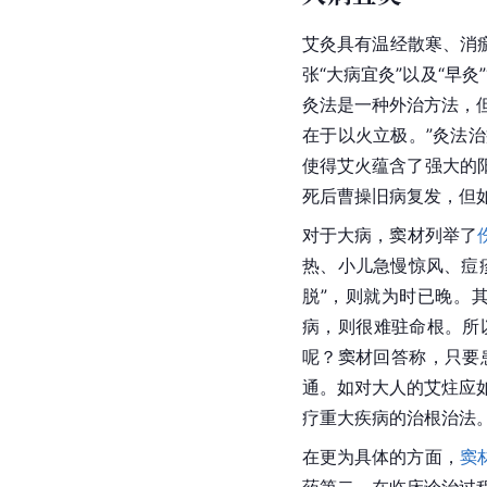
艾灸具有温经散寒、消
张“大病宜灸”以及“早
灸法是一种外治方法，
在于以火立极。”灸法
使得艾火蕴含了强大的
死后曹操旧病复发，但
对于大病，窦材列举了
热、小儿急慢惊风、痘
脱”，则就为时已晚。
病，则很难驻
命根
。所
呢？窦材回答称，只要
通。如对大人的
艾炷
应
疗重大疾病的治根治法
在更为具体的方面，
窦
药第二。在临床诊治过