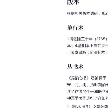
版本
根据相关版本调研，现
单行本
1.清乾隆三十年（176
本；4.清刻本上洋
江左
千顷堂藏板；8.清刻本
丛书本
《扁鹊心书》还被辑于
宋、元、明、清时期的
述了作者的生平和医学
种医学著作进行了详细
1.《医林指月》之清乾隆