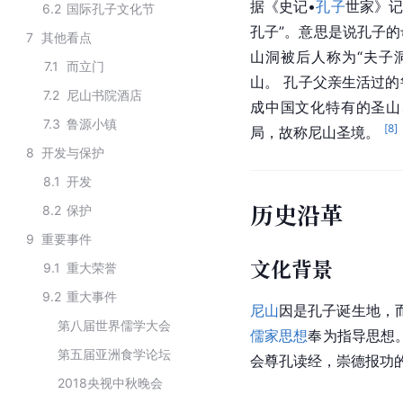
据《史记•
孔子
世家》
6.2
国际孔子文化节
孔子”。意思是说
孔子
的
7
其他看点
山洞被后人称为“
夫子
7.1
而立门
山
。 孔子父亲生活过的
7.2
尼山书院酒店
成中国文化特有的圣山
7.3
鲁源小镇
[
8
]
局，故称尼山圣境。 
8
开发与保护
8.1
开发
历史沿革
8.2
保护
9
重要事件
文化背景
9.1
重大荣誉
9.2
重大事件
尼山
因是
孔子
诞生地，
第八届世界儒学大会
儒家思想
奉为指导思想
第五届亚洲食学论坛
会
尊孔读经，
崇德
报功
2018央视中秋晚会