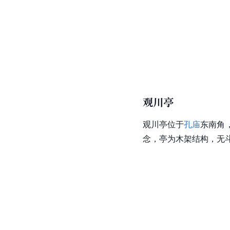
观川亭
观川亭位于
孔庙
东南角
念，亭为木架结构，无