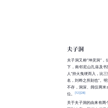
夫子洞
夫子洞又称“坤灵洞”
下，南邻尼山孔庙及书
人“持火曳绠而入，比三
名，刘晔之所刻也”。明
不存，洞深、阔仅两米
[
12
]
[
28
]
位。
关于夫子洞的由来有两