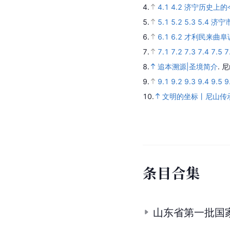
4.
4.1
4.2
济宁历史上的
5.
5.1
5.2
5.3
5.4
济宁
6.
6.1
6.2
才利民来曲阜
7.
7.1
7.2
7.3
7.4
7.5
7
8.
追本溯源|圣境简介
.
尼
9.
9.1
9.2
9.3
9.4
9.5
9
10.
文明的坐标丨尼山传承
条
目
合
集
山东省第一批国