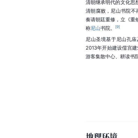
清朝继承明代的文化思
清朝腐败，尼山书院不
奏请朝廷重修，立《重
[
9
]
称
尼山
书院。
尼山圣境基于尼山孔庙
2013年开始建设儒宫
游客集散中心、耕读书
地理环境