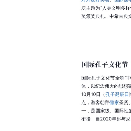
坛主题为“人类文明多
奖
颁奖典礼、中希古典
国际孔子文化节
国际
孔子
文化节全称“
体，以纪念伟大的思想
10月10日（
孔子诞辰日
点，游客朝拜
儒家
圣贤
一，是国家级、国际性的
衔接，自2020年起与
尼