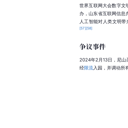
世界互联网大会
数字文
办，山东省互联网信息
人工智能对人类文明带
[
57
]
[
58
]
争议事件
2024年2月13日，
经
限流
入园，并调动所