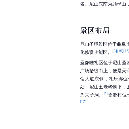
名。尼山东南为颜母山
景区布局
尼山圣境景区位于
曲阜
[
3
]
[
15
]
[
16
化修贤功能区。
圣像瞻礼区位于尼山圣
广场拾级而上，便是天
命大道东侧，礼乐廊位
处，尼山五老峰脚下，
[
1
]
为
夫子洞
。
鲁源村位
[
17
]