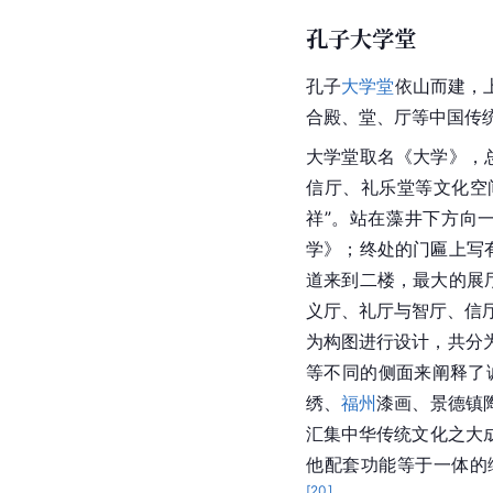
孔子大学堂
孔子
大学堂
依山而建，
合殿、堂、厅等中国传
大学堂取名《大学》，
信厅、礼乐堂等文化空
祥”。站在藻井下方向
学》；终处的门匾上写有
道来到二楼，最大的展
义厅、礼厅与智厅、信
为构图进行设计，共分为
等不同的侧面来阐释了
绣、
福州
漆画、景德镇
汇集中华传统文化之大
他配套功能等于一体的
[
20
]