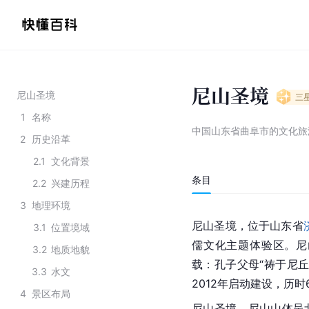
尼山圣境
尼山圣境
三
1
名称
中国山东省曲阜市的文化旅
2
历史沿革
2.1
文化背景
条目
2.2
兴建历程
3
地理环境
尼山圣境，位于山东省
3.1
位置境域
儒文化主题体验区。尼
3.2
地质地貌
载：孔子父母“祷于尼
3.3
水文
2012年启动建设，历时
4
景区布局
尼山圣境。尼山山体呈北