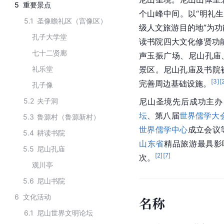
5
重要景点
个山峰中间。以“明礼生
5.1
圣像瞻礼区（宫像区）
级人文旅游目的地”为
孔子大学堂
读书院四大文化修贤功
七十二贤廊
声玉振广场、尼山孔庙
礼乐堂
景区。尼山孔庙及书院
[
3
]
[
完善周边基础设施。
孔子像
5.2
夫子洞
尼山圣境先后成功主办
坛
、第八届
世界儒学大
5.3
鲁源村（鲁源新村）
世界儒学中心
成立会议
5.4
耕读书院
山东省
精品旅游最具影
5.5
尼山孔庙
[
2
]
[
7
]
次。
观川亭
5.6
尼山书院
6
文化活动
名称
6.1
尼山世界文明论坛