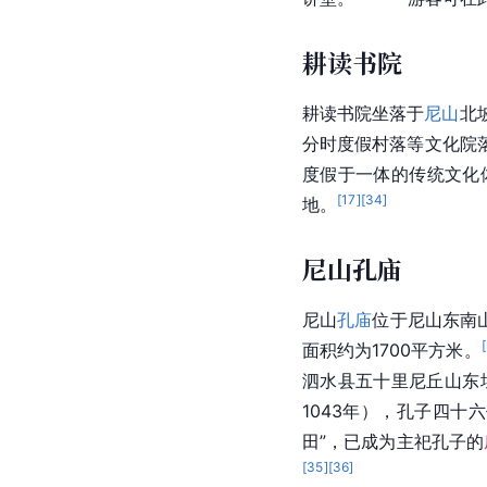
耕读书院
耕读书院坐落于
尼山
北
分时度假
村落等文化院
度假于一体的传统文化
[
17
]
[
34
]
地。
尼山孔庙
尼山
孔庙
位于尼山东南
[
面积约为1700平方米。
泗水县五十里尼丘山东
1043年），孔子四
田”，已成为主祀孔子的
[
35
]
[
36
]