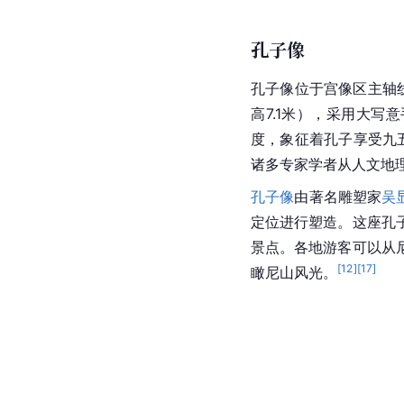
孔子像
孔子像位于宫像区主轴线
高7.1米），采用大写
度，象征着孔子享受九
诸多专家学者从人文地
孔子像
由著名雕塑家
吴
定位进行塑造。这座孔
景点。各地游客可以从
[
12
]
[
17
]
瞰尼山风光。