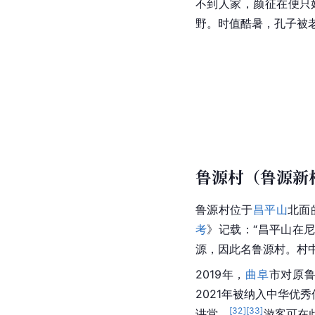
不到人家，颜征在便只
野。时值酷暑，孔子被
鲁源村（鲁源新
鲁源村
位于
昌平山
北面
考
》记载：“
昌平山
在
源，因此名鲁源村。村
2019年，
曲阜
市
对原
2021年被纳入中华优
[
32
]
[
33
]
讲堂。
游客可在