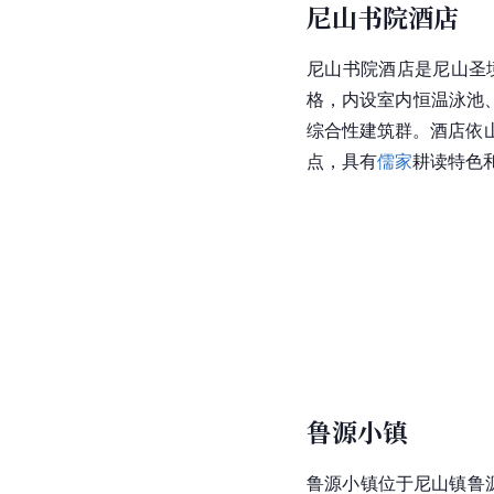
尼山书院酒店
尼山
书院酒店是尼山圣
格，内设室内恒温泳池
综合性建筑群。酒店依
点，具有
儒家
耕读特色
鲁源小镇
鲁源小镇位于
尼山镇
鲁