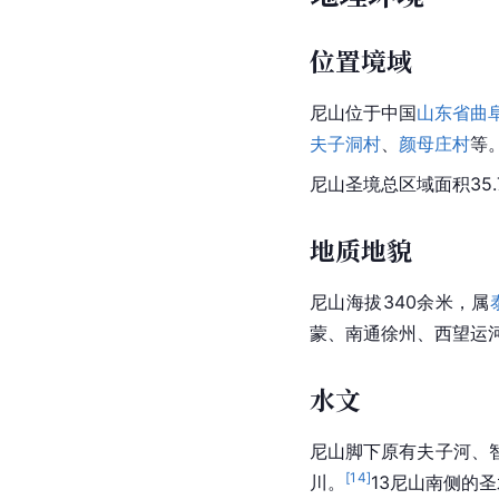
位置境域
尼山
位于中国
山东省
曲
夫子洞村
、
颜母庄村
等
尼山圣境总区域面积35
地质地貌
尼山
海拔340余米，属
蒙、南通徐州、西望运
水文
尼山脚下原有夫子河、
[
14
]
川。
13尼山南侧的圣