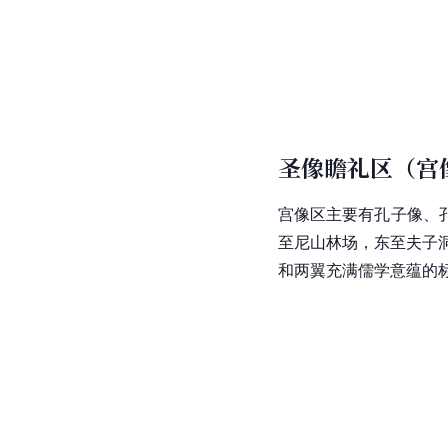
圣像瞻礼区（宫
宫像区主要有
孔子
像、
至
尼山林场
，东至夫子
和两翼充满儒学意蕴的