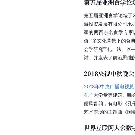
第五届亚洲食学论
第五届
亚洲
食学论坛
于
游投资发展有限公司承办
家的两百余名食学专家
值”“多文化背景下的食
会学研究”“礼、法、器
讨，并发表了前沿思维
2018央视中秋晚会
2018年中央广播电视
孔子
大学堂
等建筑。晚会
儒风鲁韵，有电影《孔
艺术表演的主题曲《国
世界互联网大会数