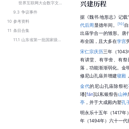
兴建历程
世界互联网大会数字文明尼山对话
9.3
争议事件
据《魏书·地形志》记载
10
参考资料
[
10
]
代
后周
显德年间。
自
11
条目合集
出庙学合一的雏形。唐
11.1
山东省第一批国家级夜间文化和旅游消费集聚区
布全国，且大多在
学宫
宋仁宗
庆历
三年（104
有讲堂、有学舍、有祭
落，功能渐渐弱化。金明
修尼山孔庙并增建
寝殿
金代
的尼山孔庙除祭祀
璠
[
fán
]
以私银祭告
山神
亭
，并于大成殿内塑
孔
明永乐十五年（1417
年（1494年）六十一