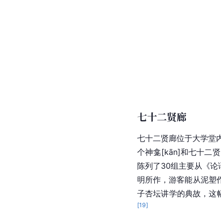
七十二贤廊
七十二贤廊位于大学堂内
个神
龛[kān]
和七十二贤
陈列了30组主要从《论
明所作，游客能从泥塑
子杏坛讲学的典故，这幅
[
19
]