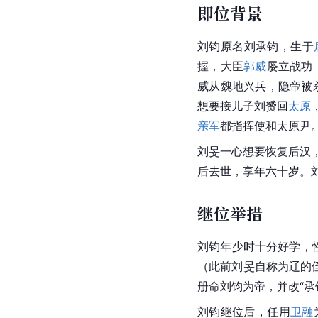
即位背景
刘钧原名刘承钧，生于
握，大臣
郭威
屡立战功
威从魏地兴兵，隐帝被
想要接儿子
刘赟
回
太原
亲军
都指挥使和太原尹
刘旻
一心想要恢复后汉
后去世，享年六十岁。
继位举措
刘钧年少时十分好学，
（此前
刘旻
自称为辽的
册命刘钧为帝，并改“承
刘钧继位后，任用
卫融