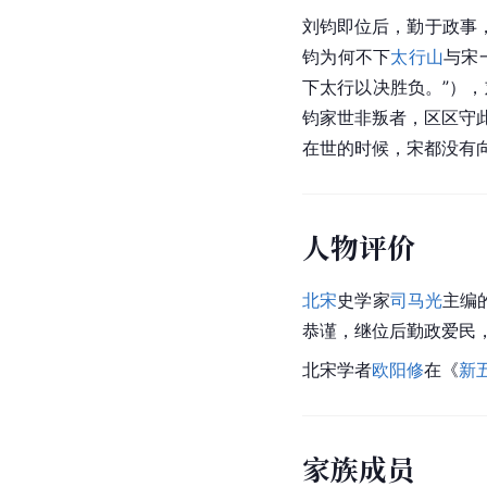
刘钧即位后，勤于政事
钧为何不下
太行山
与宋
下太行以决胜负。”）
钧家世非叛者，区区守
在世的时候，宋都没有
人物评价
北宋
史学家
司马光
主编
恭谨，继位后勤政爱民
北宋学者
欧阳修
在《
新
家族成员