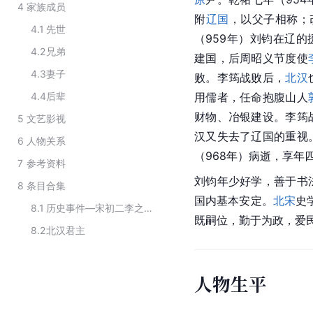
4
家族成员
附
辽国
，以父子相称；
4.1
先世
（959年）刘钧在辽的
4.2
兄弟
建国，后周
昭义节度使
4.3
妻子
败。李筠战败后，
北汉
4.4
后辈
用儒者，任命抱腹山人
财物、冶银建设。李筠
5
文艺影视
汉又失去了辽国的重视
6
人物关系
（968年）病逝，享年
7
参考资料
刘钧年少好学，善于书
8
条目合集
国内基本安定。
北宋
史
8.1
历史事件—宋初二李之乱相关人物
既嗣位，勤于为政，爱
8.2
北汉君主
人物生平