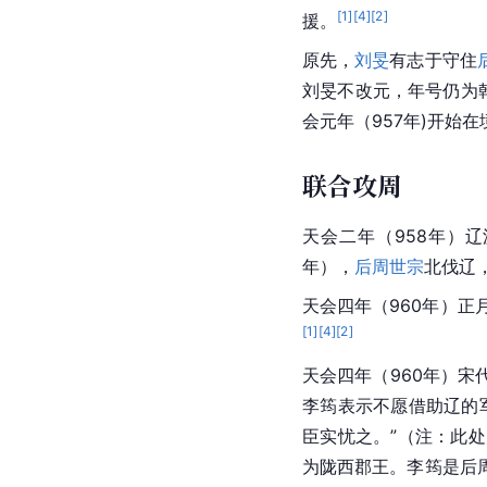
[
1
]
[
4
]
[
2
]
援。
原先，
刘旻
有志于守住
刘旻不改元，年号仍为
会元年（957年)开始
联合攻周
天会二年（958年）辽
年），
后周世宗
北伐辽
天会四年（960年）正
[
1
]
[
4
]
[
2
]
天会四年（960年）宋
李筠表示不愿借助辽的
臣实忧之。”（注：此
为陇西郡王。李筠是后