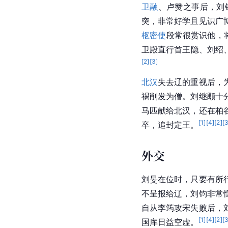
卫融
、卢赞之事后，刘
突，非常好学且见识广
枢密使
段常很赏识他，
卫殿直行首王隐、刘绍
[
2
]
[
3
]
北汉
失去辽的重视后，
祸削发为僧。刘继颙十
马匹献给北汉，还在柏
[
1
]
[
4
]
[
2
]
[
卒，追封定王。
外交
刘旻在位时，只要有所
不呈报给辽，刘钧非常
自从李筠攻宋失败后，
[
1
]
[
4
]
[
2
]
[
国库日益空虚。