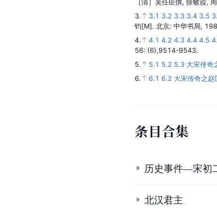
［清］吴任臣撰, 徐敏霞, 
3.
3.1
3.2
3.3
3.4
3.5
3
钧
[M].
北京
: 中华书局,
19
4.
4.1
4.2
4.3
4.4
4.5
4
56
: (6),9514-9543.
5.
5.1
5.2
5.3
大宋传奇之
6.
6.1
6.2
大宋传奇之赵
条
目
合
集
历史事件—宋初
北汉君主