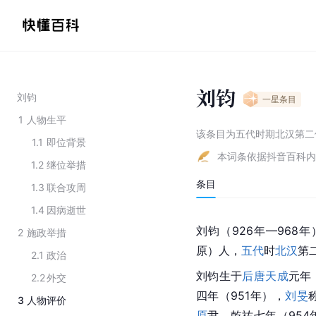
刘钧
刘钧
一星
条目
1
人物生平
该条目为
五代时期北汉第二
1.1
即位背景
本词条依据抖音百科内
1.2
继位举措
条目
1.3
联合攻周
1.4
因病逝世
刘钧（926年—96
2
施政举措
原）人，
五代
时
北汉
第
2.1
政治
刘钧生于
后唐
天成
元年
2.2
外交
四年（951年），
刘旻
3
人物评价
原
尹。
乾祐
七年（954