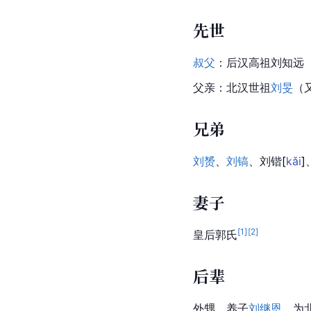
先世
叔父
：后汉高祖
刘知远
父亲：北汉世祖
刘旻
（
兄弟
刘赟
、
刘镐
、刘
锴
[
kǎi
]
妻子
[
1
]
[
2
]
皇后郭氏
后辈
外甥、养子
刘继恩
，为