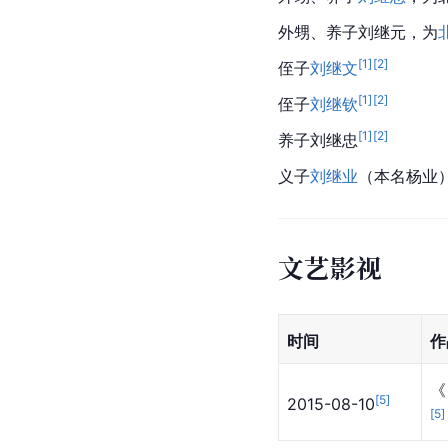
外甥、养子刘继元，为
[
1
]
[
2
]
侄子
刘继文
[
1
]
[
2
]
侄子
刘继钦
[
1
]
[
2
]
养子刘继忠
义子
刘继业
（本名杨业
文艺影视
时间
作
《
[
5
]
2015-08-10
[
5
]