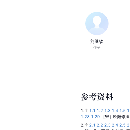
刘继钦
侄子
参
考
资
料
1.
1.1
1.2
1.3
1.4
1.5
1
1.28
1.29
［宋］欧阳修撰,
2.
2.1
2.2
2.3
2.4
2.5
2