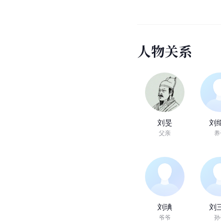
人
物
关
系
刘旻
刘
父亲
养
刘琠
刘
爷爷
孙