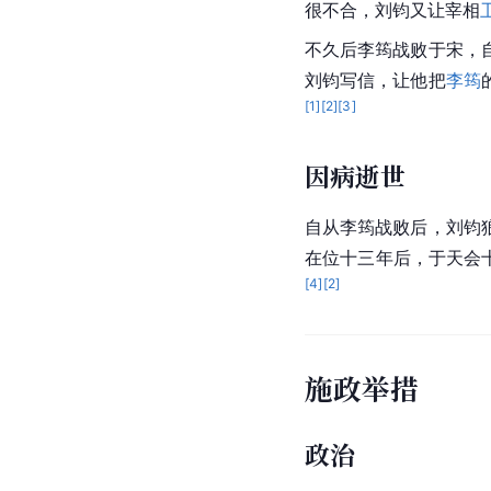
很不合，刘钧又让宰相
不久后李筠战败于宋，
刘钧写信，让他把
李筠
[
1
]
[
2
]
[
3
]
因病逝世
自从李筠战败后，刘钧
在位十三年后，于天会
[
4
]
[
2
]
施政举措
政治