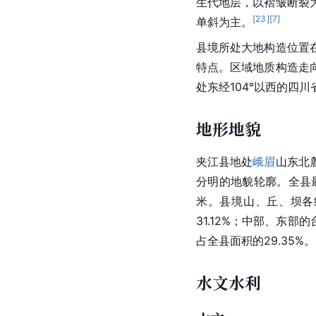
生代地层，以褶皱断裂
[
23
]
[
7
]
单斜
为主。
县境所处大地构造位置
特点。区域地质构造走
处东经104°以西的四
地形地貌
夹江县地处
峨眉
山东北
分明的地貌轮廓。全县
米。县境山、丘、坝各
31.12%；中部、东部
占全县面积的29.35%。
水文水利