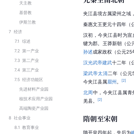
天主教
基督教
夹江县境古属梁州之域
伊斯兰教
秦惠文王
更元十四年（公
7
经济
汉初，今夹江县时为宣
7.1
综述
犍为
郡
。
王莽
新朝
（公
7.2
第一产业
孙述
成家政权（公元25
7.3
第二产业
汉光武帝
建武
十二年（
7.4
第三产业
梁武帝
太清
二年（公元
7.5
经济功能区
[
2
]
今夹江县属
眉州
。
先进材料产业园
北周
中，今夹江县属青
核技术应用产业园
[
2
]
羌县
。
高端陶瓷产业园
隋朝至宋朝
8
社会事业
8.1
教育事业
隋开皇四年起，先后为