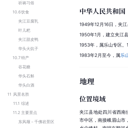
祈祷习俗
中华人民共和国
10.6
饮食
夹江豆腐乳
1949年12月16日，夹
叶儿粑
1950年1月，建立夹
夹江甜皮鸭
1953年，属
乐山专区
。
华头火炕子
1983年2月至今，属
乐
10.7
特产
谷花糖
华头石斛
地理
华头白酒
11
风景名胜
位置境域
11.1
综述
夹江县地处四川省西南
11.2
主要景点
市中区，南接峨眉山市
东风堰－千佛岩景区
乡尖峰村，南端在
顺河