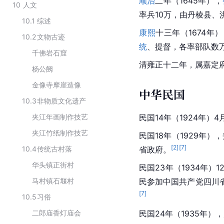
顺治
二年（1645年），
10
人文
率兵10万，由
丹棱
县
、
10.1
综述
康熙
十三年（1674年
10.2
文物古迹
统
、提督，各率部队数
千佛岩石窟
清雍正十二年，属
嘉定
杨公阙
金像寺摩崖造像
中华民国
10.3
非物质文化遗产
夹江年画制作技艺
民国14年（1924年）4
夹江竹纸制作技艺
民国18年（1929年）
[
2
]
[
7
]
10.4
传统古村落
省政府。
华头镇正街村
民国23年（1934年）
马村镇石堰村
民参加中国共产党
四川
[
7
]
10.5
习俗
二郎庙香灯庙会
民国24年（1935年）