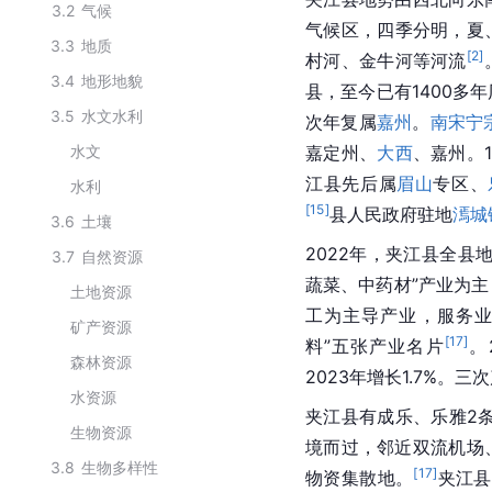
3.2
气候
气候区，四季分明，夏
3.3
地质
[
2
]
村河、金牛河等河流
3.4
地形地貌
县，至今已有1400多
3.5
水文水利
次年复属
嘉州
。
南宋
宁
水文
嘉定州、
大西
、嘉州。1
江县先后属
眉山
专区、
水利
[
15
]
县人民政府驻地
漹城
3.6
土壤
2022年，夹江县全县
3.7
自然资源
蔬菜、中药材”产业为
土地资源
工为主导产业，服务业
矿产资源
[
17
]
料”五张产业名片
。
森林资源
2023年增长1.7%。三次
水资源
夹江县有成乐、乐雅2
生物资源
境而过，邻近双流机场
3.8
生物多样性
[
17
]
物资集散地。
夹江县