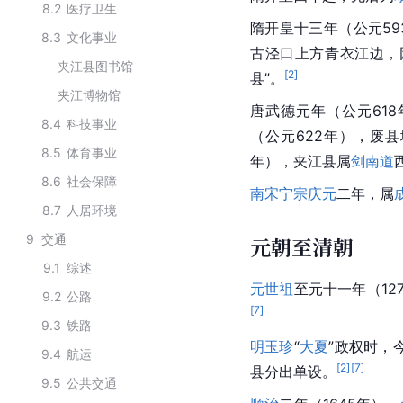
8.2
医疗卫生
隋开皇十三年（公元5
8.3
文化事业
古泾口上方
青衣
江边，
夹江县图书馆
[
2
]
县”。
夹江博物馆
唐武德元年（公元61
8.4
科技事业
（公元622年），废
8.5
体育事业
年），夹江县属
剑南道
8.6
社会保障
南宋
宁宗
庆元
二年，属
8.7
人居环境
9
交通
元朝至清朝
9.1
综述
元世祖
至元十一年（12
9.2
公路
[
7
]
9.3
铁路
明玉珍
“
大夏
”政权时，
9.4
航运
[
2
]
[
7
]
县分出单设。
9.5
公共交通