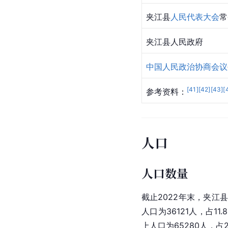
夹江县
人民代表大会
常
夹江县人民政府
中国人民政治协商会议
[
41
]
[
42
]
[
43
]
[
参考资料：
人口
人口数量
截止2022年末，夹江县
人口为36121人，占11
上人口为65280人，占21