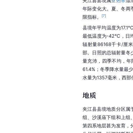
夹江县县境属
亚热带
湿
年际变化大。夏、冬两
[
7
]
限指标。
县境年平均温度为17.1
最低温度为-42℃，日
辐射量86168千卡/
部。
日照
的总辐射量冬少
量充沛，四季不均，年降
61.4%；冬季降水量最
水量为1357毫米，西部
地质
夹江县县境地质分区属
组、沙溪庙下组和上组
第四系地层甚为发育，