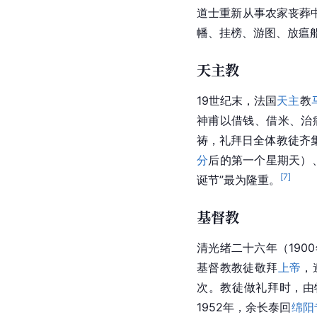
道士重新从事农家丧葬
幡、挂榜、游图、放瘟
天主教
19世纪末，法国
天主
教
神甫以借钱、借米、治
祷，礼拜日全体教徒齐
分
后的第一个星期天）、
[
7
]
诞节”最为隆重。
基督教
清
光绪
二十六年（190
基督教教徒敬拜
上帝
，
次。教徒做礼拜时，由
1952年，余长泰回
绵阳