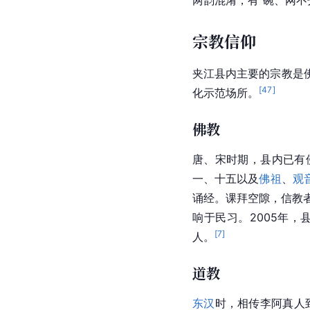
宗教信仰
夹江县内主要的宗教是
[
47
]
化示范场所。
佛教
唐、宋时期，县内已有
一、十五以及
佛祖
、
观
诵经。课拜空隙，信教者
响于民习。2005年，
[
7
]
人。
道教
东汉
时，相传李阿真人