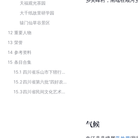
天福观光茶园
大千纸故里研学园
辕门仙草谷景区
12
重要人物
13
荣誉
14
参考资料
15
条目合集
15.1
四川省乐山市下辖行政区划
15.2
四川省第六批“四好农村路”省级示范县名单
15.3
四川省民间文化艺术之乡
气候