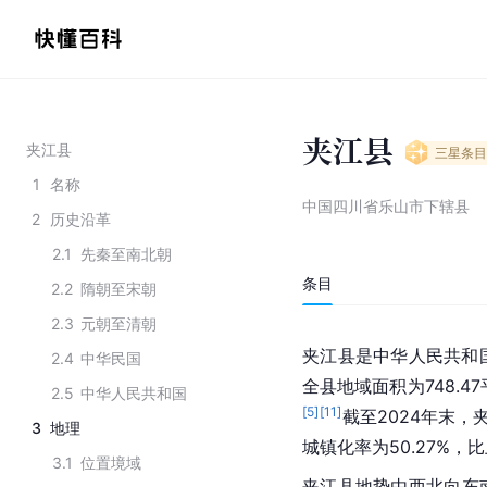
夹江县
夹江县
三星
条目
1
名称
中国四川省乐山市下辖县
2
历史沿革
2.1
先秦至南北朝
条目
2.2
隋朝至宋朝
2.3
元朝至清朝
夹江县是中华人民共和
2.4
中华民国
全县地域面积为748.4
2.5
中华人民共和国
[
5
]
[
11
]
截至2024年末，
3
地理
城镇化率为50.27%，
3.1
位置境域
夹江县地势由西北向东