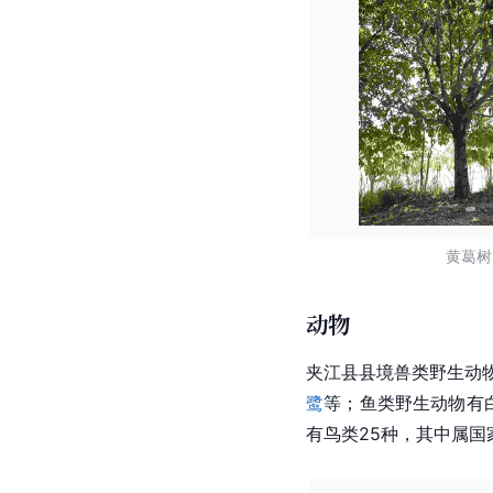
黄葛树
动物
夹江县县境
兽类
野生动
鹭
等；鱼类野生动物有
有鸟类25种，其中属国