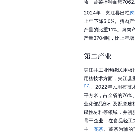
顷；蔬菜播种面积7062
2024年，夹江县出栏
肉
上年下降5.0%。猪肉产量
产量的比重1.1%。禽肉产
产量3704吨，比上年增长
第二产业
夹江县工业围绕民用
核
用核技术方面，夹江县
[
17
]
。2022年民用核技
平方米，占全省的76%、
业化部品部件及配套建
磁性材料等领域，并初
骨干企业；在食品轻工
主，
花茶
、
藏茶
为辅的