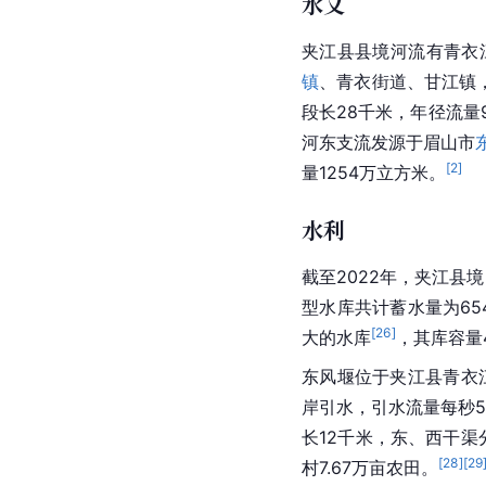
水文
夹江县县境河流有青衣
镇
、青衣街道、
甘江镇
段长28千米，年径流量
河东支流发源于
眉山市
[
2
]
量1254万立方米。
水利
截至2022年，夹江县
型水库共计蓄水量为654
[
26
]
大的水库
，其库容量
东风堰位于夹江县
青衣
岸引水，引水流量每秒
长12千米，东、西干渠
[
28
]
[
29
村7.67万亩农田。