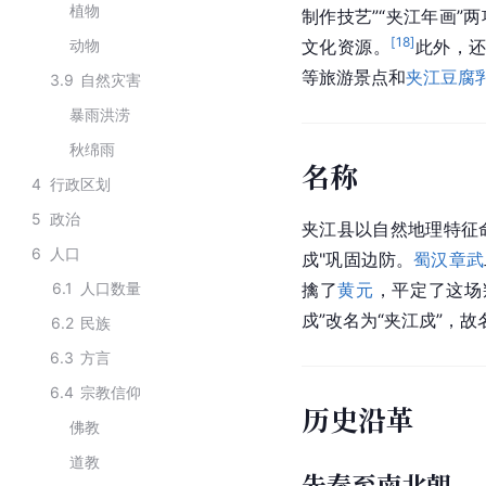
植物
制作技艺”“夹江年画”
[
18
]
动物
文化资源。
此外，
等旅游景点和
夹江豆腐
3.9
自然灾害
暴雨洪涝
秋绵雨
名称
4
行政区划
5
政治
夹江县以自然地理特征
6
人口
戍"巩固边防。
蜀汉
章武
6.1
人口数量
擒了
黄元
，平定了这场
戍”改名为“夹江戍”，故
6.2
民族
6.3
方言
6.4
宗教信仰
历史沿革
佛教
道教
先秦至南北朝