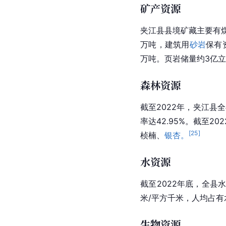
矿产资源
夹江县县境矿藏主要有
万吨，建筑用
砂岩
保有
万吨。页岩储量约3亿
森林资源
截至2022年，夹江县全
率
达42.95%。截至
[
25
]
桢楠
、
银杏。
水资源
截至2022年底，全县水
米/平方千米，人均占有水
生物资源