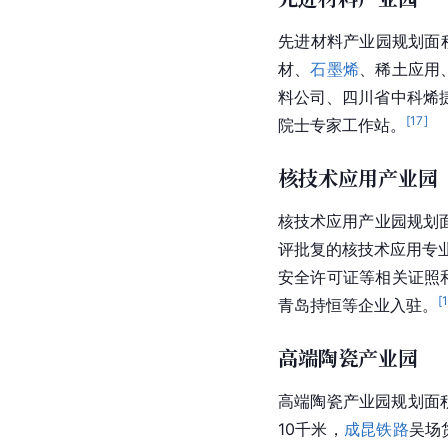
先进材料产业园规划面积
材
、
石墨烯
、
稀土
应用
料公司、
四川省
中科烯
[
17
]
院士专家工作站。
核技术应用产业园
核技术应用产业园规划面
评批复的核技术应用专
安全许可证等相关证照
[
青岛持恒等企业入驻。
高端陶瓷产业园
高端陶瓷产业园规划面积
10千米，
成昆铁路
吴场