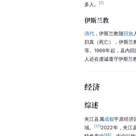
[
7
]
多人。
伊斯兰教
清代
，
伊斯兰教
随
回族
归真（死亡），伊斯兰
等。1966年起，县内
人还在虔诚遵守
伊斯兰
经济
综述
夹江县属
成都
平原经济
[
17
]
域。
2022年，夹
[
48
]