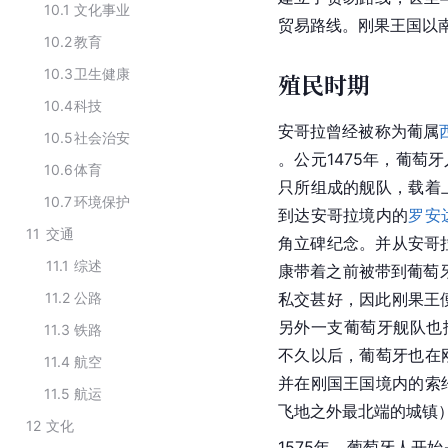
10.1
文化事业
贸易路线。刚果王国以
10.2
教育
10.3
卫生健康
殖民时期
10.4
科技
安哥拉曾经被称为葡属
10.5
社会治安
。公元1475年，葡萄
10.6
体育
只所组成的舰队，载着
10.7
环境保护
到达安哥拉境内的
罗安
11
交通
角立碑纪念。并从安哥
11.1
综述
康带着之前被带到葡萄
11.2
公路
私交甚好，因此刚果王
另外一支葡萄牙舰队也
11.3
铁路
不久以后，葡萄牙也在
11.4
航空
并在刚国王国境内的索
11.5
航运
飞地之外最北端的城镇
12
文化
1575年，葡萄牙人开