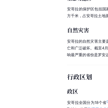
安哥拉的保护区包括
国
方千米，占安哥拉土地面
自然灾害
安哥拉的自然灾害主要是
亡和广泛破坏。截至4月2
响最严重的省份是
罗安
行政区划
政区
[
安哥拉全国分为18个省