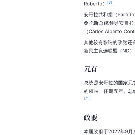
[
3
]
Roberto）
。
安哥拉共和党（Partido R
桑托斯
总统领导安哥拉
（Carlos Alberto Contr
其他较有影响的
政党
还
新民主竞选联盟（ND）
元首
总统是安哥拉的国家元
的领袖，任期五年。总
[
71
]
政要
本届政府于2022年9月成