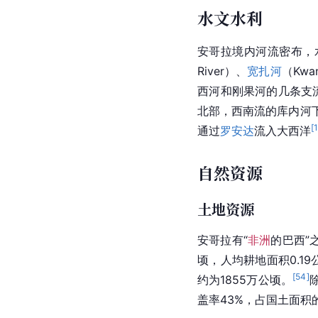
水文水利
安哥拉境
内河
流密布，水
River）、
宽扎河
（
Kwa
西河
和
刚果河
的几条支
北部，西南流的库
内河
[
通过
罗安达
流入大西洋
自然资源
土地资源
安哥拉有“
非洲
的巴西”
顷，人均耕地面积0.1
[
54
]
约为1855万公顷。
盖率43%，占国土面积的