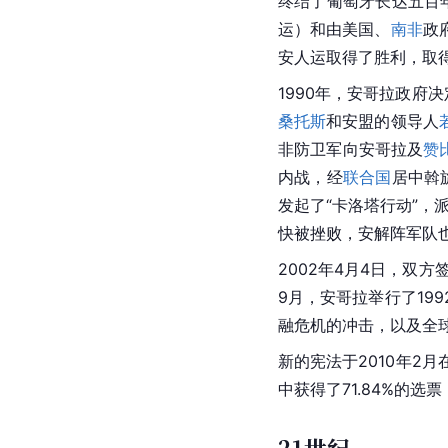
终结了葡萄牙长达五百
运）和由美国、
南非
政
安人运取得了胜利，取
1990年，安哥拉政府
桑托斯
和安盟的领导人
非防卫军向安哥拉及
赞
内战，经
联合国
居中斡
发起了“卡洛塔行动”，
快被挫败，安解阵军队
2002年4月4日，双
9月，安哥拉举行了19
融危机的冲击，以及全球
新的宪法于2010年2
中获得了71.84%的选