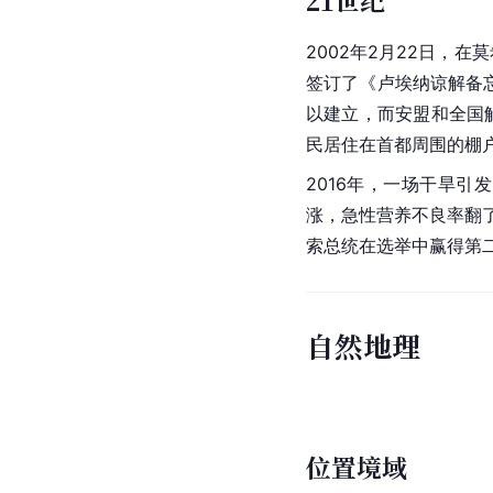
21世纪
2002年2月22日，在
莫
签订了《卢埃纳谅解备忘
以建立，而安盟和全国
民居住在首都周围的
棚
2016年，一场干旱引
涨，急性
营养不良
率翻
索总统在选举中赢得第
自然地理
位置境域