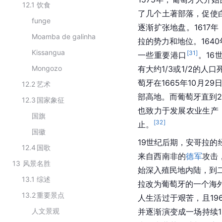
12.1
饮食
了几个土著部落，促使
funge
逐渐扩张地盘。1617
Moamba de galinha
拉的势力和地位。164
Kissangua
[
31
]
一些重要港口
。16
Mongozo
有大约1/3或1/2的
萄牙在1665年10月
12.2
艺术
部高地。而葡萄牙直到
12.3
国家象征
也致力于发展农业生产
国旗
[
32
]
止。
国徽
19世纪后期，安哥拉
12.4
国歌
来自西南非的
德军
攻击
13
风景名胜
始深入殖民地内陆，到
13.1
综述
拉改为葡萄牙的一个海
13.2
重要景点
人生活过于艰苦，且1
人文景观
并逐渐演变成一场持续