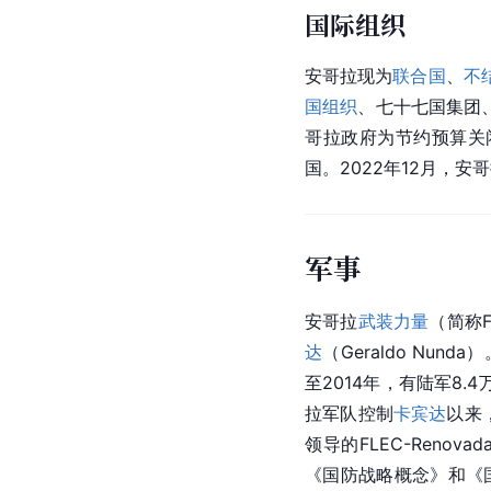
2005年，
多斯桑托斯
总
月）、
教皇
保罗二世
葬
月）、
莫桑比克
总统格
（6月）、
圣多美和普
统萨苏出席了安独立30
国际组织
安哥拉现为
联合国
、
不
国组织
、七十七国集团
哥拉政府为节约预算关
国。2022年12月，安
军事