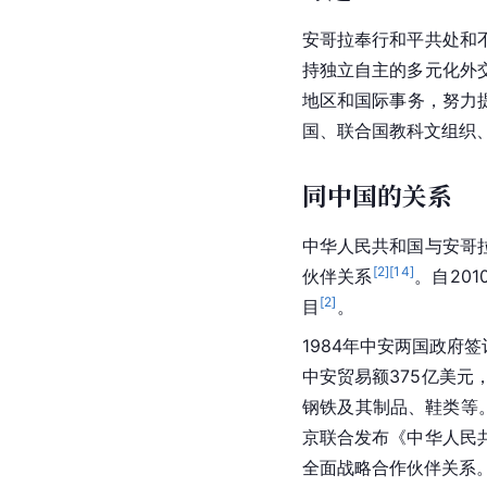
安哥拉奉行和平共处和
持独立自主的多元化外
地区和国际事务，努力
国、联合国教科文组织
同中国的关系
中华人民共和国与安哥拉
[
2
]
[
14
]
伙伴关系
。自20
[
2
]
目
。
1984年中安两国政府
中安贸易额375亿美元
钢铁及其制品、鞋类等
京联合发布《中华人民
全面战略合作伙伴关系