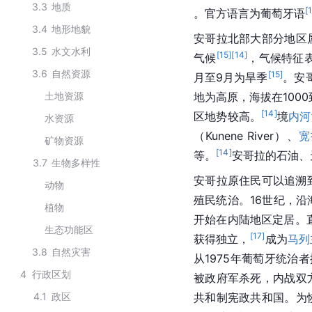
3.3
地质
[
。官方语言为葡萄牙语
3.4
地形地貌
安哥拉北部大部分地区
3.5
水文水利
[
15
]
[
14
]
气候
，气候特征表
3.6
自然资源
[
15
]
月至9月为旱季
。安
土地资源
地为高原，海拔在1000
[
14
]
区地势较高。
境
内河
水资源
（Kunene River）、
宽
矿物资源
[
14
]
等。
安哥拉的石油、
3.7
生物多样性
安哥拉原住民可以追溯
动物
殖民统治。16世纪，沿
植物
开始在内陆地区定居。直
生态功能区
[
17
]
获得独立，
成为
马列
3.8
自然灾害
从1975年葡萄牙统治
4
行政区划
被政府军杀死，内战双
4.1
政区
共和制宪政共和国。为