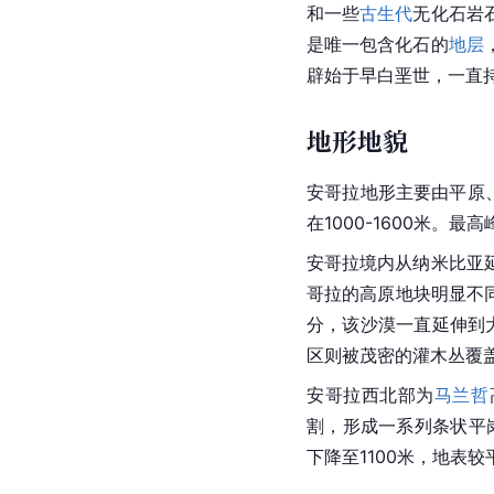
和一些
古生代
无化石岩
是唯一包含化石的
地层
辟始于早白垩世，一直
地形地貌
安哥拉地形主要由平原
在1000-1600米。最
安哥拉境内从纳米比亚
哥拉的高原地块明显不
分，该沙漠一直延伸到
区则被茂密的灌木丛覆
安哥拉西北部为
马兰哲
割，形成一系列条状平
下降至1100米，地表