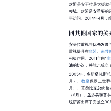
洲增长与机遇法受益国。
和第三大进口来源国，是
14.90亿美元，自安哥拉
[
3
]
口原油、宝石等
。
同欧盟的关系
欧盟是安哥拉最大援助伙
领域。欧盟是安重要的经
事访问
。2014年4月，
同其他国家的关
安哥拉重视并优先发展
重视提升在
非盟
、
南共
积极作用。2011年向“
非
油的协议，并就此成立