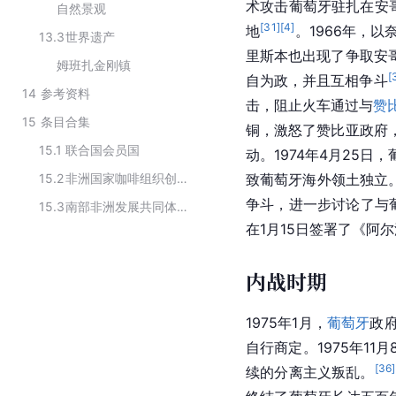
术攻击葡萄牙驻扎在安
自然景观
[
31
]
[
4
]
地
。1966年，
13.3
世界遗产
里斯本也出现了争取安
姆班扎金刚镇
[
自为政，并且互相争斗
14
参考资料
击，阻止火车通过与
赞
15
条目合集
铜，激怒了赞比亚政府，
15.1
联合国会员国
动。1974年4月25日
15.2
非洲国家咖啡组织创始国
致葡萄牙海外领土独立
争斗，进一步讨论了与
15.3
南部非洲发展共同体成员（截至2023年10月）
在1月15日签署了《阿
内战时期
1975年1月，
葡萄牙
政
自行商定。1975年11月
[
36
]
续的分离主义叛乱。