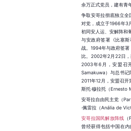
余万正式党员，建有青
争取安哥拉彻底独立全
对党，成立于1966年3
初同安人运、安解阵和
与安政府签署《比塞斯
战
。1994年与政府签
比
。2002年2月2
2003年6月，安盟
Samakuwa）与总书
2011年12月，安盟
斯托·穆拉托（Ernesto
安哥拉自由民主党（Part
·佩雷拉（Anália de Vict
安哥拉国民解放阵线
（F
曾经获得包括中国在内