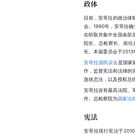
政体
目前，安哥拉的政治体制
会。1990年，安哥拉
在听取
并集
中全国各阶
院长、总检察长、前任
长。本届委员会于2013
安哥拉国民议会
是国家
作，监督宪法和法律的
急状态法
，以及授权总
安哥拉设有最高法院、
件。总检察院为
国家法
宪法
安哥拉现行宪法于2010