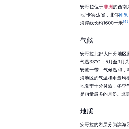
安哥拉位于
非洲
的西南
地”卡宾达省，北邻
刚果
[
45
海岸线长约1600千米
气候
安哥拉北部大部分地区
气温33℃；5月至9月
安波一带，气候温和，年
海地区的气温和雨量均很
地夏季十分炎热，冬季
是雨量最多的月份。北部
地质
安哥拉的岩层分为滨海