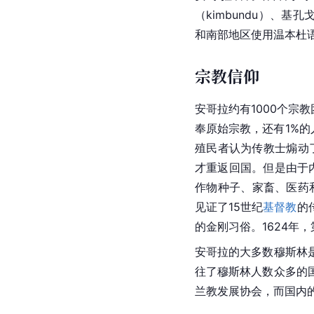
安哥拉的族群主要包括
人口25%，巴刚果人占总
语言
安哥拉官方语言为葡萄
（kimbundu）、基孔
和南部地区使用温本杜
宗教信仰
安哥拉约有1000个宗
奉
原始宗教
，还有1%的
殖民者认为传教士煽动
才重返回国。但是由于
作物种子、家畜、医药