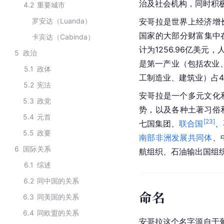
治及社会机构，同时积
4.2
重要城市
罗安达（Luanda）
安哥拉是世界上经济增
国家的大部分财富集中
卡宾达（Cabinda）
计为1256.96亿美元，
5
政治
是第一产业（包括农业
5.1
政体
工制造业、建筑业）占44
5.2
宪法
安哥拉是一个多元文化
5.3
政党
势，以及各种土著习俗
5.4
元首
[
23
]
七国集团、
联合国
、
5.5
政要
南部非洲发展共同体
、
6
国际关系
航组织、石油输出国组
6.1
综述
6.2
同中国的关系
命名
6.3
同美国的关系
6.4
同欧盟的关系
安哥拉这个名字源自于