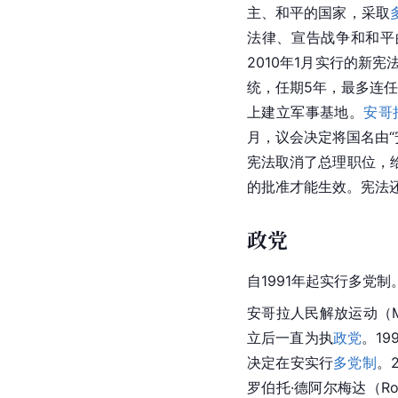
主、和平的国家，采取
法律、宣告战争和和平
2010年1月实行的新
统，任期5年，最多连
上建立军事基地。
安哥
月，议会决定将国名由“
宪法取消了总理职位，
的批准才能生效。宪法
政党
自1991年起实行
多党制
安哥拉人民解放运动（Mov
立后一直为执
政党
。19
决定在安实行
多党制
。
罗伯托·德阿尔梅达（Rob