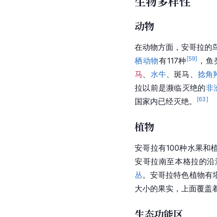
生物多样性
动物
在动物方面，安哥拉的鸟
[
59
]
栖动物
有117种
，鱼
马
、
水牛
、
斑马
、
捻角
拉以前是濒临灭绝的
非
[
63
]
国家内已经灭绝。
植物
安哥拉有100种水果和
安哥拉南至
本格拉
的沿
丛
。安哥拉特色植物有
大小的果实，上面覆盖
生态功能区