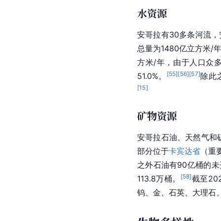
水资源
安哥拉有30多条河流
总量为1480亿立方米/
方米/年，由于人口众
[
55
]
[
56
]
[
57
]
51.0%。
除此
[
15
]
矿物资源
安哥拉石油、天然气和
部分位于
卡宾达省
（重
之外石油有90亿桶的
[
58
]
113.8万桶。
截至2
钨、金、石英、大理石