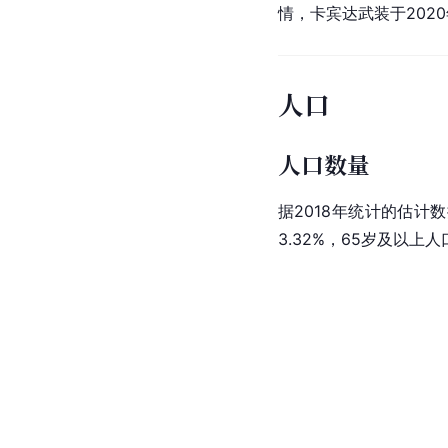
安哥拉
武装力量
（简称
达
（Geraldo Nu
至2014年，有陆军8.
拉军队控制
卡宾达
以来
领导的FLEC-Ren
《国防战略概念》和《
情
，卡宾达武装于202
人口
人口数量
据2018年统计的估计数据
3.32%，65岁及以上人