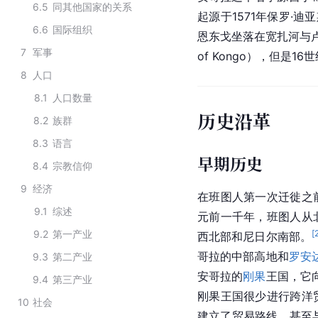
6.5
同其他国家的关系
起源于1571年保罗·迪亚斯
6.6
国际组织
恩东戈坐落在
宽扎
河与
7
军事
of Kongo），但是
8
人口
8.1
人口数量
历史沿革
8.2
族群
8.3
语言
早期历史
8.4
宗教信仰
9
经济
在班图人第一次迁徙之
9.1
综述
元前一千年，班图人从
9.2
第一产业
[
西北部和尼日尔南部。
哥拉的中部高地和
罗安
9.3
第二产业
安哥拉的
刚果
王国，它
9.4
第三产业
刚果王国很少进行跨洋
10
社会
建立了
贸易路线
，甚至