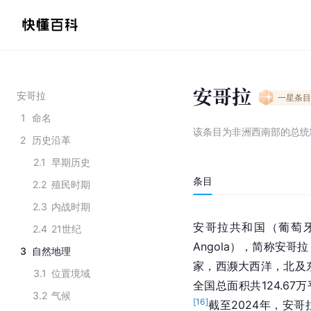
安哥拉
安哥拉
一星
条目
1
命名
该条目为
非洲西南部的总统
2
历史沿革
2.1
早期历史
条目
2.2
殖民时期
2.3
内战时期
安哥拉共和国（葡萄牙语：Rep
2.4
21世纪
Angola），简称安哥拉
3
自然地理
家，西濒大西洋，北及
3.1
位置境域
全国总面积共124.67
3.2
气候
[
16
]
截至2024年，安哥