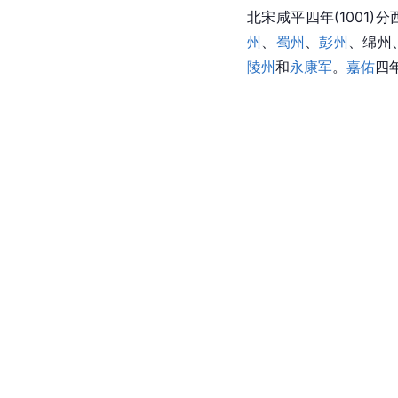
北宋咸平四年(1001
州
、
蜀州
、
彭州
、绵州
陵州
和
永康军
。
嘉佑
四