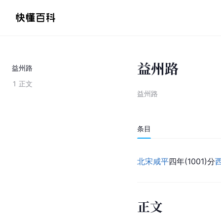
益州路
益州路
1
正文
益州路
条目
北宋
咸平
四年(1001)分
正文