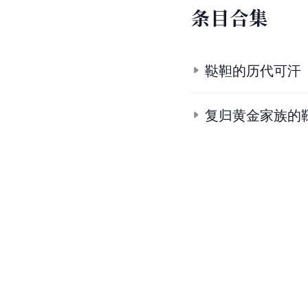
条
目
合
集
鞑靼的历代可汗
复归黄金家族的