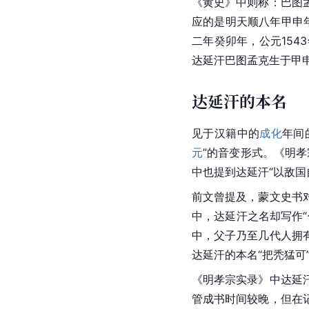
《黄史》中则称：巴图
应的是明天顺八年甲申年
二年癸卯年，公元154
达延汗巴图孟克生于甲
达延汗的本名
见于汉籍中的
成化
年间
元
”的音变形式。《明孝
中也提到达延汗“以敌国
前文曾提及，蒙文史书
中，达延汗之名却写作
中，父子乃至几代人拥
达延汗的本名“把秃猛可
《明孝宗实录》中达延
管成书时间较晚，但在