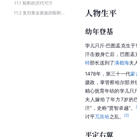
11.1
鞑靼的历代可汗
人物生平
11.2
复归黄金家族的鞑靼大汗名单
幼年登基
孛儿只斤·巴图孟克生于1
汗击败身亡后，巴图孟
特
部长送到了
满都海
夫
1478年，第三十一代
蒙
摄政，掌管察哈尔部并
精心抚育年幼的孛儿只斤
夫人嫁给了年方7岁的
[
汗”，史称“贤智卓越”。
[
2
]
讨平
兀良哈
之乱。
平定右翼