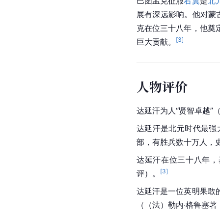
巴图孟克征服
右翼
是
北
展有深远影响。他对蒙
克在位三十八年，他奠
[
3
]
巨大贡献。
人物评价
达延汗为人“贤智卓越”
达延汗是北元时代最强
部，有胜兵数十万人，史
达延汗在位三十八年，
[
3
]
评）。
达延汗是一位英明果敢
（（法）勒内·格鲁塞著