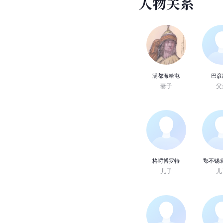
人
物
关
系
满都海哈屯
巴彦
妻子
父
格哷博罗特
鄂不锡
儿子
儿