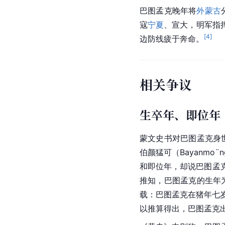
巴图孟克晚年将
外蒙古
寇
宁夏
、宣大，明军指
[
4
]
边防线疲于奔命。
相关争议
生卒年、即位年
蒙文史书对巴图孟克身世
伯颜猛可（Bayanm
和即位年，却说巴图孟
推知，巴图孟克的生年为
载：巴图孟克在猪年七
以推算得出，巴图孟克出