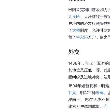
巴图孟克利用济农和万
兀良哈
，大汗驻牧于察
户境内的济农行使管辖
了
太师
制度，允许其封
留了
科尔沁
万户，使之
外交
1488年，年仅十五岁
其地位又压低一等。此
赐纠纷及边地冲突，达
1504年短暂复和：明
甘肃
。明军主帅
朱晖
、
岁南下，史称“无岁不掠
[
4
]
建六万户体制成型。