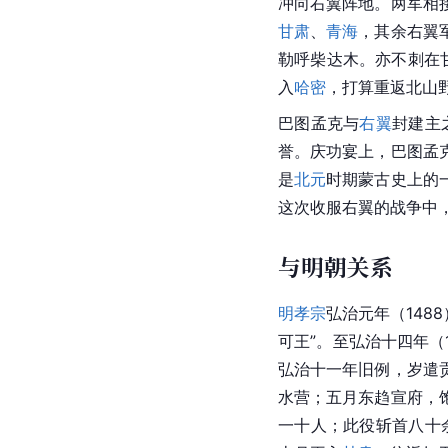
冲向右翼阵地。两军相
甘肃
、
青海
，其余右翼
勒呼柴达木。亦不刺在甘
入
哈密
，打算重返北山
巴图孟克与
右翼
封建主
誉。庆功宴上，巴图孟
是
北元
时期蒙古史上的
这次收服右翼的战争中
与明朝关系
明孝宗
弘治元年（148
可王”。至弘治十四年（
弘治十一年旧例，岁遣
水营；五月东趋宣府，
一十人；此役斩首八十