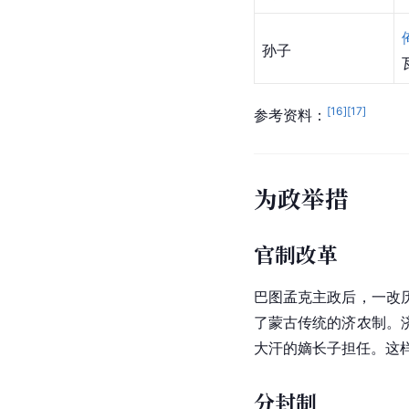
孙子
[
16
]
[
17
]
参考资料：
为政举措
官制改革
巴图孟克主政后，一改
了蒙古传统的济农制。
大汗的嫡长子担任。这
分封制