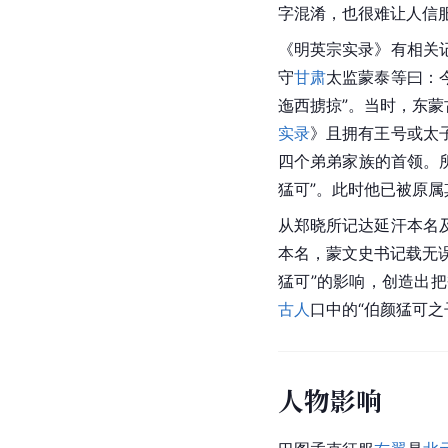
字混淆，也很难让人信
《明英宗实录》有相关
守
甘肃
太监蒙泰等曰：
迤西掳掠”。当时，东蒙
实录
》且拥有王号或太
四个弟弟家族的首领。所
猛可”。此时他已被原
从郑晓所记达延汗本名
本名，蒙文史书记载无
猛可”的影响，创造出
古人
口中的“伯颜猛可之
人物影响