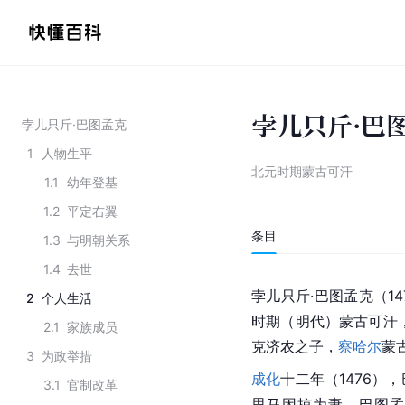
孛儿只斤·巴
孛儿只斤·巴图孟克
1
人物生平
北元时期蒙古可汗
1.1
幼年登基
1.2
平定右翼
条目
1.3
与明朝关系
1.4
去世
孛儿只斤·巴图孟克（14
2
个人生活
时期（明代）蒙古可汗
2.1
家族成员
克济农之子，
察哈尔
蒙
3
为政举措
成化
十二年（1476
3.1
官制改革
思马因掠为妻，巴图