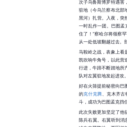
次子乌鲁斯博罗特遇害
驻地（今乌兰察布北部
黑河）扎营。入夜，突
一时乱作一团。巴图孟
住了！”察哈尔将领察
从一处低坡翻越过去。
马鞍岭之战，表象上看
凯吹响牛角号，以此营
行进，牛蹄不断踏地所
队对左翼驻地发起进攻
好在火筛提前秘密向巴
的
克什克腾
、克木齐古
斗，成功为巴图孟克挡
此次失败更加坚定了他
陈兵右翼。右翼听到消