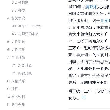
3.2
分封制
1479年，
满都海
夫人嫁
3.3
外交
巴图孟克被拥立为汗，尊
4
相关争议
部征服瓦剌，讨平
兀良
4.1
生卒年、即位年
近百年的混战，使蒙古
4.2
达延汗的本名
的大小领地归入六万户
户，驻帐于察哈尔万户
5
人物影响
三万户，驻帐于鄂尔多
6
人物评价
蒙古异姓领主的世袭封
7
艺术形象
旧职，终结了成吉思汗
7.1
戏剧形象
权、内斗和分裂一并收
7.2
影视形象
奠定了蒙古社会长期发
8
人物关系
关系，后期则冲突不断
9
注释
明正德十二年（1517
10
参考资料
[
2
]
女1人。
11
条目合集