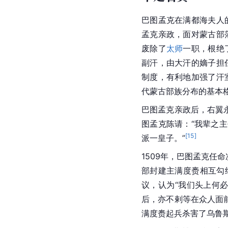
巴图孟克在满都海夫人
孟克亲政，面对蒙古部
废除了
太师
一职，根绝
副汗，由大汗的嫡子担
制度，有利地加强了汗
代蒙古部族分布的基本
巴图孟克亲政后，右翼
图孟克陈请：“我辈之
[
15
]
派一皇子。”
1509年，巴图孟克任
部封建主满度赉相互勾
议，认为“我们头上何
后，亦不剌等在众人面
满度赉起兵杀害了乌鲁