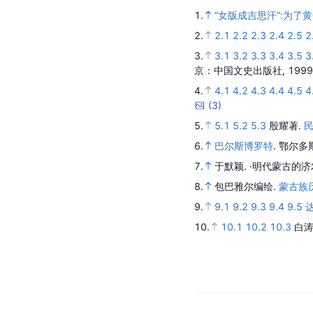
1.
“女版成吉思汗”:为
2.
2.1
2.2
2.3
2.4
2.5
2
3.
3.1
3.2
3.3
3.4
3.5
3
京：中国文史出版社,
1999
4.
4.1
4.2
4.3
4.4
4.5
4
(
3
)
5.
5.1
5.2
5.3
殷耀著.
6.
巴尔斯博罗特
.
鄂尔多
7.
于默颖.
·明代蒙古的济
8.
包巴雅尔编绘.
蒙古族
9.
9.1
9.2
9.3
9.4
9.5
10.
10.1
10.2
10.3
白涛