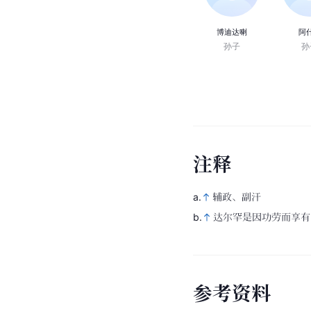
博迪达喇
阿
孙子
孙
注
释
a.
辅政、副汗  
b.
达尔罕是因功劳而享有
参
考
资
料