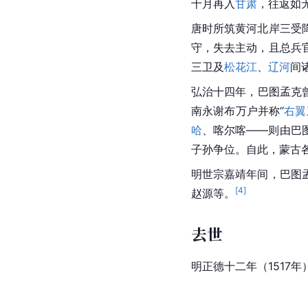
十月再入
甘肃
，往返如
唐时所筑黄河北岸三受
守，失去主动，且总兵
三卫及
松花江
、
辽河
间
弘治十四年，巴图孟克
南永谢布万户并称“
右翼
哈
、喀尔喀——则由巴
子孙争位。自此，蒙古
明世宗嘉靖年间，巴图
[
4
]
赵源等。
去世
明正德十二年（1517