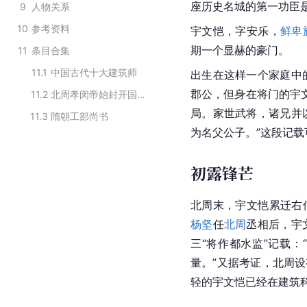
座历史名城的第一功臣
9
人物关系
10
参考资料
宇文恺，字安乐，
鲜卑
期一个显赫的豪门。
11
条目合集
11.1
中国古代十大建筑师
出生在这样一个家庭中
郡公，但身在将门的宇
11.2
北周孝闵帝始封开国县伯
局。家世
武将
，诸兄并
11.3
隋朝工部尚书
为名父公子。”这段记
初露锋芒
北周末，宇文恺累迁右
杨坚
任
北周
丞相后，宇
三“将作都水监”记载
量。”又据考证，北周设
轻的宇文恺已经在建筑