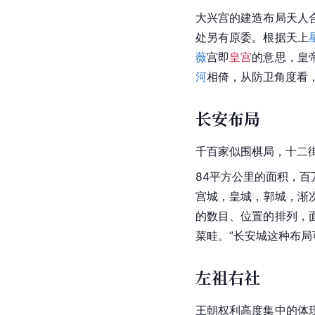
大兴宫的建造布局天人
处另有原委。根据天上
薇
宫即
皇宫
的意思，皇
河
相倚，从防卫角度看
长安布局
千百家似围棋局，十二
84平方公里的面积，百
宫城，皇城，郭城，渐
的数目、位置的排列，
菜畦。”
长安城
这种布局
左祖右社
王朝权利高度集中的体