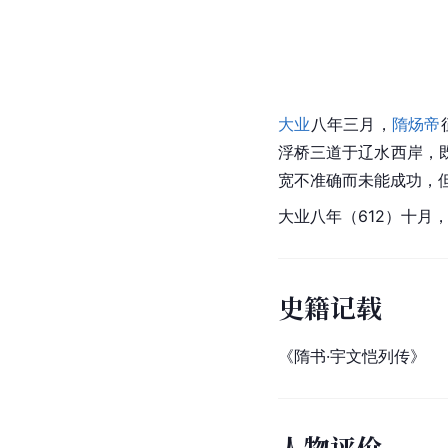
大业
八年三月，
隋炀帝
浮桥三道于辽水西岸，
宽不准确而未能成功，
大业八年（612）十月
史籍记载
《隋书·宇文恺列传》
人物评价