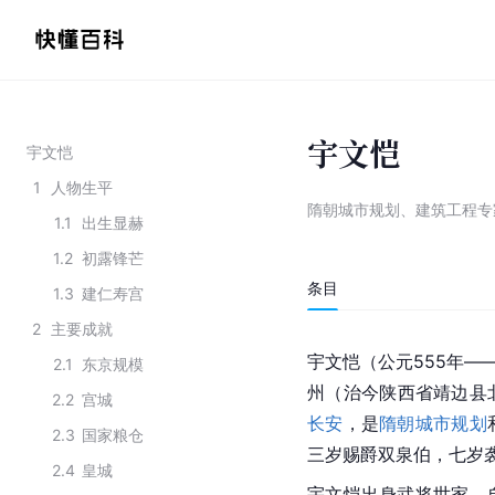
宇文恺
宇文恺
1
人物生平
隋朝城市规划、建筑工程专
1.1
出生显赫
1.2
初露锋芒
条目
1.3
建仁寿宫
2
主要成就
宇文恺（公元555年—
2.1
东京规模
州（治今陕西省靖边县
2.2
宫城
长安
，是
隋朝
城市规划
2.3
国家粮仓
三岁赐爵双泉伯，七岁
2.4
皇城
宇文恺出身武将世家，