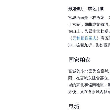
形如偃月，谓之月陂
宫城西面是上林西苑，
十六院，屈曲绕龙鳞沟
在山上，风景非常壮观
《
元和郡县图志
》卷五
冲，捺堰九折，形如偃月
国家粮仓
宫城的
东北
面为含嘉城
阳
，在宫城东建含嘉仓。
城的东北和偏南地区，
方便，又在含嘉城内储
皇城