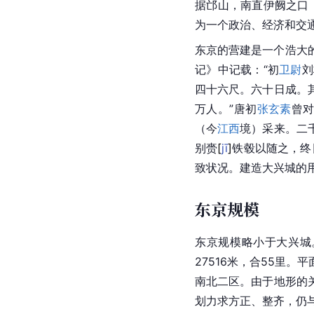
据邙山，南直伊阙之口
为一个政治、经济和交
东京
的营建是一个浩大
记
》中记载：“初
卫尉
刘
四十六尺。六十日成。
万人。”唐初
张玄素
曾
（今
江西
境）采来。二
别
赍
[
jī
]
铁毂以随之，终
致状况。建造
大兴城
的
东京规模
东京规模略小于大兴城
27516米，合55里
南北二区。由于地形的
划力求方正、整齐，仍