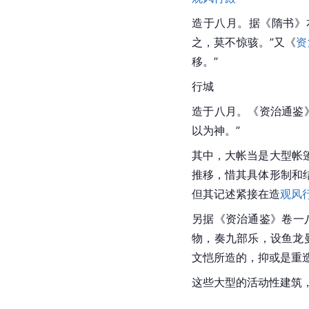
造于八月。据《隋书》
之，莫不惊骇。”又《
资
移。”
行城
造于八月。《资治通鉴
以为神。”
其中，大帐当是大型帐
推移，惜其具体形制和
但其记述紧接在造
观风
另据《资治通鉴》卷一
物，奏九部乐，设鱼龙
文恺所造的，抑或是重
这些大型的活动性建筑