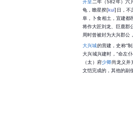
开皇
二年（582年）
龟，瞻星
揆
[
kuí
]
日，不
阜，卜食
相土
，宜建都
将作大匠刘龙、
巨鹿
郡
周
时曾被封为大兴郡公
大兴城
的营建，史称“
大兴城兴建时，“命左
（太）府
少卿
尚龙义并
文恺完成的，其他的副