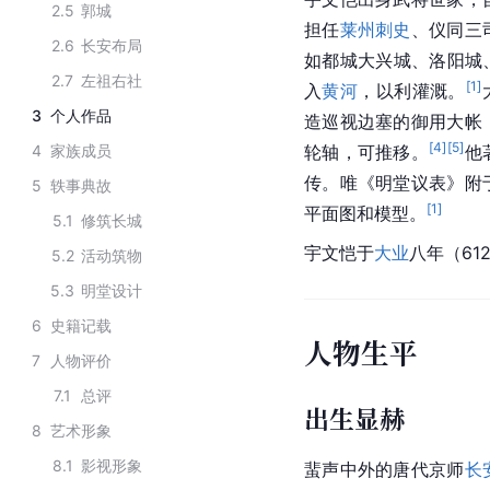
2.5
郭城
担任
莱州
刺史
、仪同三
2.6
长安布局
如都城大兴城、洛阳城
2.7
左祖右社
[
1
]
入
黄河
，以利灌溉。
3
个人作品
造巡视边塞的御用大帐
[
4
]
[
5
]
4
家族成员
轮轴，可推移。
他
传。唯《明堂议表》附
5
轶事典故
[
1
]
平面图和模型。
5.1
修筑长城
宇文恺于
大业
八年（6
5.2
活动筑物
5.3
明堂设计
6
史籍记载
人物生平
7
人物评价
7.1
总评
出生显赫
8
艺术形象
8.1
影视形象
蜚声中外的
唐代
京师
长