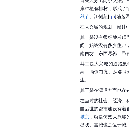
首渠又分出两条支渠。
岸种植有柳树，形成了
秋节
。江侧
菰
[
gū
]
蒲葱
在
大兴城
的规划、设计
其一是没有很好地考虑
间，始终没有多少住户
南四坊，东西尽郭，虽
其二是大兴城的道路虽
高，两侧有宽、深各两
生。
其三是在
漕运
方面也存
在当时的社会、经济、
国
后世的都市建设有着
城京
，就是仿效
大兴城
盘状。宫城也是位于城