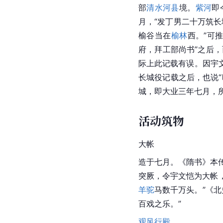
部
清水河县
境。
紫河
即
月，“发丁男二十万筑长
榆谷当在
榆林
西。”可
府，拜工部尚书”之后
际上此记载有误。因宇
长城役记载之后，也说“
城，即大业三年七月，
活动筑物
大帐
造于七月。《隋书》本
突厥，令宇文恺为大帐
羊驼
马数千万头。”《
百戏之乐。”
观风行殿