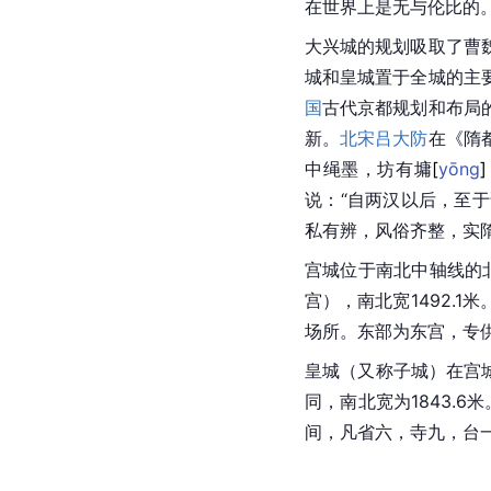
在世界上是无与伦比的
大兴城
的规划吸取了曹
城和皇城置于全城的主
国
古代
京都
规划和布局
新。
北宋
吕大防
在《隋
中绳墨，坊有
墉
[
yōng
]
说：“自
两汉
以后，至于
私有辨，风俗齐整，实隋
宫城位于南北中轴线的
宫），南北宽1492.
场所。东部为
东宫
，专
皇城（又称
子城
）在宫
同，南北宽为1843.6
间，凡省六，寺九，台