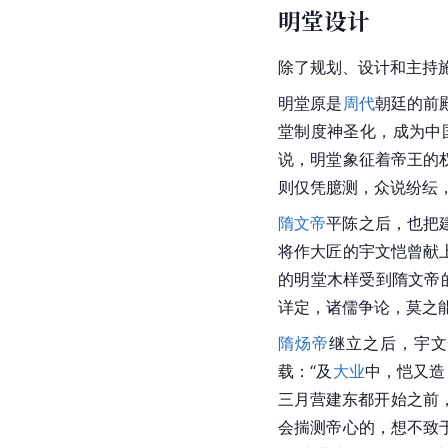
明堂设计
除了规划、设计和主持
明堂原是
周代
朝廷的前
堂制度神圣化，成为中
说，明堂象征着帝王的
则仅凭臆测，众说纷纭
隋文帝
平陈之后，也把
将作大匠的宇文恺曾献
的明堂木样受到隋文帝
详定，诸儒争论，莫之
隋炀帝
继立之后，宇文
载：“及
大业
中，恺又造
三月营建东都开始之前
会揣测帝心的，想不致