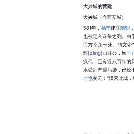
大兴城
的营建
大兴城
（今西安城）
581年，
杨坚
建立
隋朝
也被定入诛杀之列。由
而方幸免一死。隋文帝
甑
[
zèng
]
山县公，邑
千
汉代
，已有近八百年的
水受到严重污染，已经
才
也奏云：“汉营此城