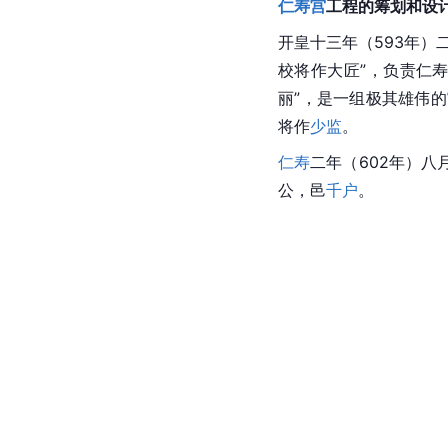
仁寿宫
工程的筹划和设
开皇
十三年（593年）
校将作大匠”，负责仁
丽”，是一组极其雄伟
将作
少监
。
仁寿
二年（602年）八
公，邑
千户
。