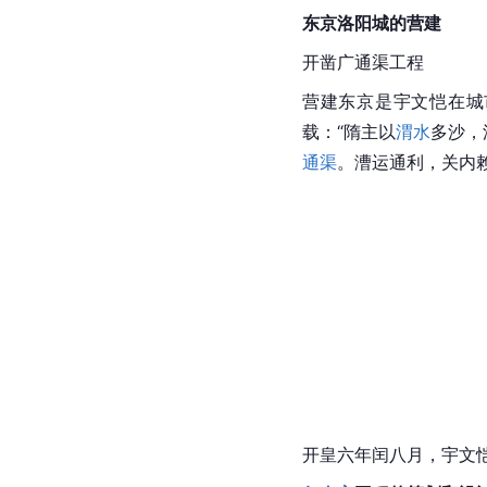
东京
洛阳城
的营建
开凿
广通渠
工程
营建
东京
是宇文恺在城
载：“隋主以
渭水
多沙，
通渠
。
漕运
通利，关内
开皇六年闰八月，宇文