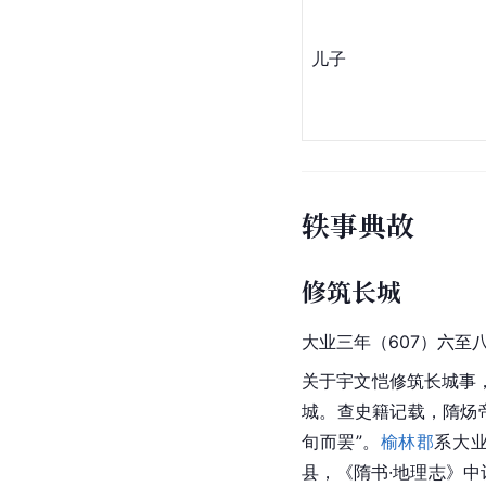
儿子
轶事典故
修筑长城
大业三年（607）六至
关于宇文恺修筑长城事
城。查史籍记载，隋炀
旬而罢”。
榆林郡
系大
县，《隋书·地理志》