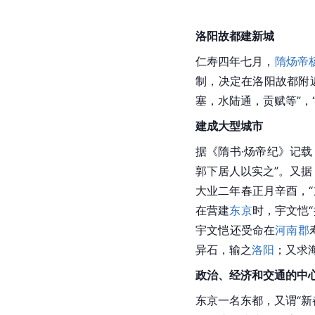
洛阳故都建新城
仁寿四年七月，
隋炀帝
制，决定在洛阳故都附
塞，水陆通，贡赋等”，
建成大型城市
据《隋书·炀帝纪》记载
郭下居人以实之”。又据
大业二年春正月
辛酉
，
在营建
东京
时，宇文恺
宇文恺还受命在
河南郡
异石，输之
洛阳
；又求
政治、经济和交通的中
东京一名东都，又谓“新