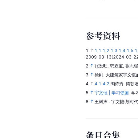
参
考
资
料
1.
1.1
1.2
1.3
1.4
1.5
1
2009-03-13
[2024-03-22
2.
张发旺, 韩双宝, 张志
3.
徐刚.
大建筑家宇文恺
4.
4.1
4.2
陶诗秀.
隋朝
5.
宇文恺 | 学习强国
.
学
6.
王树声 .
宇文恺:划时
条
目
合
集