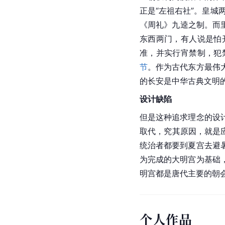
正是“左祖右社”。皇城
《
周礼
》九逵之制。而
东西两门，有人说是怕
准，并实行
宵禁
制，犯
节
。作为古代东方最伟
的
长安
是中华古典文明
设计缺陷
但是这种追求理念的设
取代，究其原因，就是
统治者都要到夏宫去避
为完成的大明宫为基础
明宫
都是唐代主要的朝
个人作品