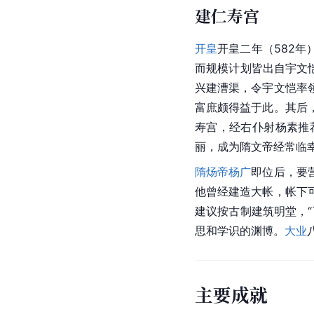
建仁寿宫
开皇
开皇二年（582
而规模计划皆出自宇文
兴建漕渠，令宇文恺率
富庶颇得益于此。其后
寿宫，经右仆射杨素推
丽，成为隋文帝经常临
隋炀帝杨广
即位后，要
他曾经建造大帐，帐下
建议按古制建筑明堂，
思和学识的渊博。
大业
主要成就