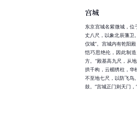
宫城
东京宫城名紫微城，位
丈八尺，以象北辰藩卫
仪城”。宫城内有乾阳
恺巧思绝伦，因此制造
方。“殿基高九尺，从
拱千构，云楣绣柱，华
不至地七尺，以防飞鸟
鼓。”宫城正门则天门，