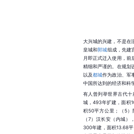
大兴城
的兴建，不是在
皇城
和
郭城
组成，先建
月即正式迁入使用，前
精细和严谨的。在规划
以及
都城
作为政治、军
中国
所达到的经济和科
有人曾列举世界古代十
城，493年扩建，面积1
积50平方公里；（5
（7）汉
长安
（内城），
300年建，面积13.6