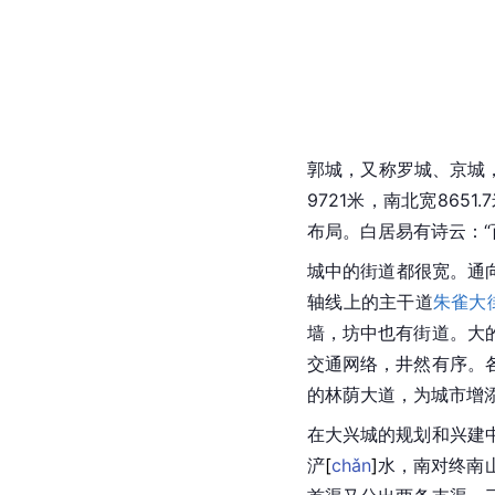
郭城，又称罗城、京城
9721米，南北宽86
布局。
白居易
有诗云：
城中的街道都很宽。通
轴线上的主干道
朱雀大
墙，坊中也有街道。大
交通网络，井然有序。
的林荫大道，为城市增
在
大兴城
的规划和兴建
浐
[
chǎn
]
水，南对
终南