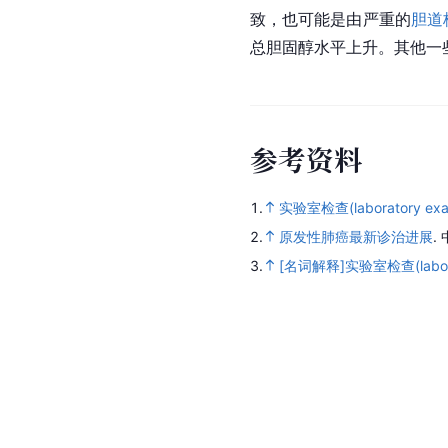
致，也可能是由严重的
胆道
总胆固醇水平上升。其他一
参
考
资
料
1.
实验室检查(laboratory exam
2.
原发性肺癌最新诊治进展
.
3.
[名词解释]实验室检查(laborat