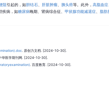
梗阻
引起的，如
胆结石
、
肝脏肿瘤
、
胰头癌
等。此外，
高脂血症
些疾病，如
糖尿病
晚期、肾病综合征、
甲状腺功能减退症
、
脂肪
ination).doc
.
原创力文档.
[2024-10-30].
中华医学期刊网.
[2024-10-30].
oryexamination)
.
百度教育.
[2024-10-30].