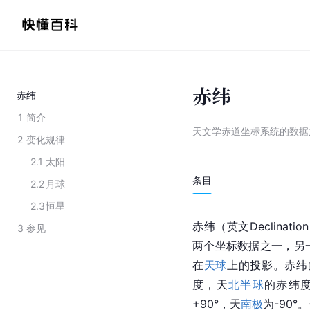
赤纬
赤纬
1
简介
天文学赤道坐标系统的数据
2
变化规律
2.1
太阳
条目
2.2
月球
2.3
恒星
赤纬（英文Declinati
3
参见
两个坐标数据之一，另
在
天球
上的投影。赤纬
度，天
北半球
的赤纬
+90°，天
南极
为-90