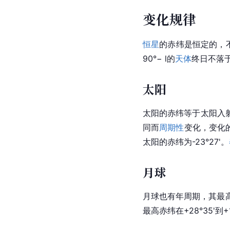
变化规律
恒星
的赤纬是恒定的，
90°− l的
天体
终日不落
太阳
太阳的赤纬等于太阳入
同而
周期性
变化，变化的
太阳的赤纬为-23°27'。
月球
月球也有年周期，其最
最高赤纬在+28°35'到+1