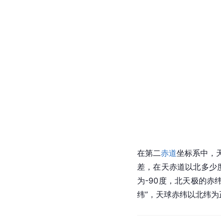
在第二
赤道
坐标系
中，
差，在天赤道以北多少
为-90度，北天极的赤
纬”，
天球
赤纬以北纬为