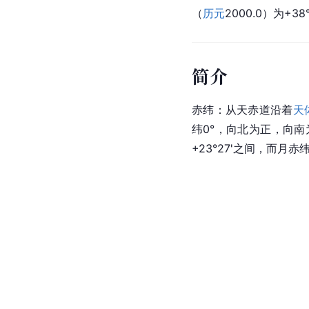
（
历元
2000.0）为+38
简介
赤纬：从天赤道沿着
天
纬0°，向北为正，向南为
+23°27'之间，而月赤