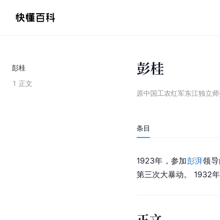
彭桂
彭桂
1
正文
原中国工农红军东江独立师
条目
1923年，参加
彭湃
领导
第三次大暴动。 1932年
正文