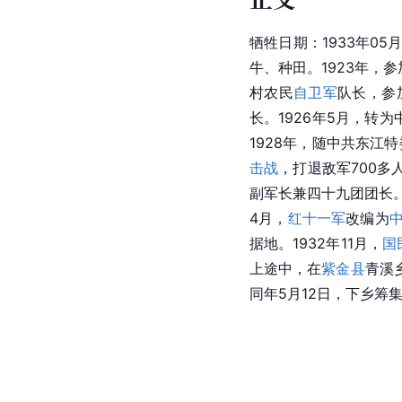
牺牲日期：1933年0
牛、种田。1923年，
村农民
自卫军
队长，参
长。1926年5月，转
1928年，随中共
东江
特
击战
，打退敌军700多人
副军长兼四十九团团长。1
4月，
红十一军
改编为
据地。1932年11月，
国
上途中，在
紫金县
青溪
同年5月12日，下乡筹