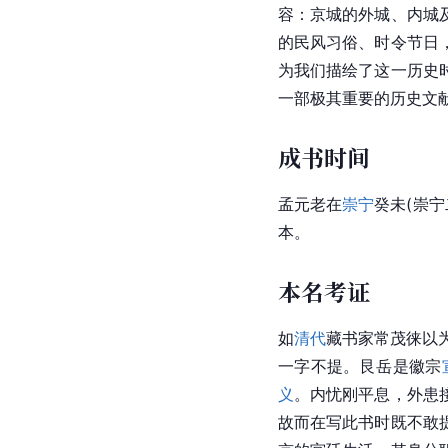
容：京城的外城、内城
的民风习俗、时令节日
为我们描绘了这一历史
一部极其重要的历史文
成书时间
孟元老在
崇宁
癸未(崇宁
本。
本名考证
如
清代
藏书家常茂徕以
一字不提。艮岳是
徽宗
义
。内忧刚平息，外患
故而在写此书时既不敢