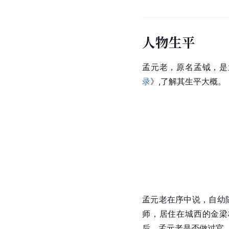
人物生平
孟元老，原名
孟钺
，是
录
》,了解其生平大概。
孟元老在序中说，自幼
师
，居住在城西的金梁
后，孟元老是否做过官