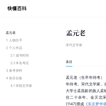
孟元老
孟元老
1
人物生平
宋代文学家
2
个人作品
2.1
成书时间
条目
2.2
本名考证
3
参考资料
孟元老（生卒年待考）
4
条目合集
年待考。宋代文学家。
4.1
宋朝文学家
大学士孟昌龄的族人孟
住二十余年。金灭北
(1147)撰成《
东京梦华