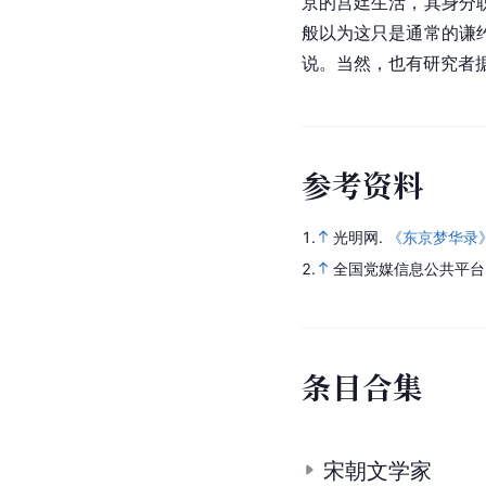
京
的宫廷生活，其身分
般以为这只是通常的谦
说。当然，也有研究者
参
考
资
料
1.
光明网.
《东京梦华录
2.
全国党媒信息公共平台
条
目
合
集
宋朝文学家