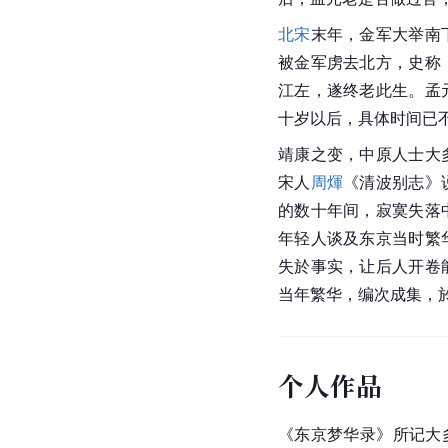
北宋
末年，金军大举南
被金军虏去北方，史称
江左
，遂终老此生。孟
十岁以后，具体时间已
靖康之变
，中原人士大
宋人
周煇
《清波别志》
的数十年间，寂寞失落
年轻人谈及东京当时繁
失於事实，让后人开卷
当年繁华，编次成集，
个人作品
《
东京梦华录
》所记大