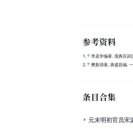
参
考
资
料
1.
李孟学编著.
儒典百训
2.
樊新强著, 唐盛昌编.
条
目
合
集
元末明初官员宋