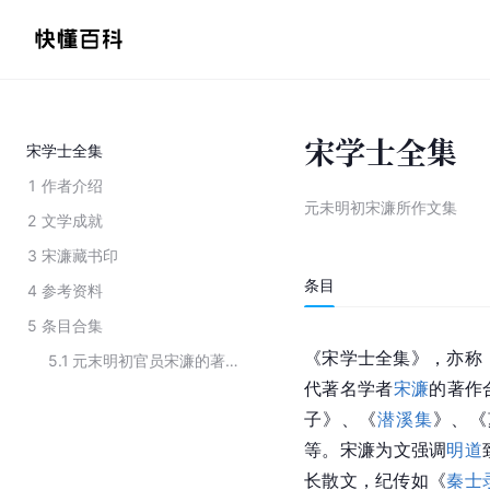
宋学士全集
宋学士全集
1
作者介绍
元未明初宋濂所作文集
2
文学成就
3
宋濂藏书印
条目
4
参考资料
5
条目合集
《宋学士全集》，亦称
5.1
元末明初官员宋濂的著作
代著名学者
宋濂
的著作
子》、《
潜溪集
》、《
等。宋濂为文强调
明道
长散文，纪传如《
秦士