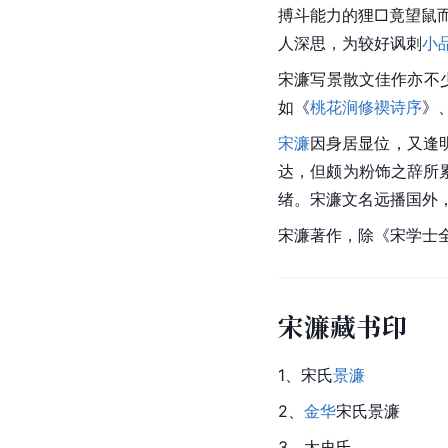
搏斗能力的狸□竟望鼠
人深思，为较好讽刺
小
宋濂
写景散文佳作亦不
如《
桃花涧修禊诗序
》
宋濂
因身居显位，又逢
达，但颇为粉饰之辞所
绪。
宋濂
文名远播国外
宋濂著作，除《宋学士
宋濂藏书印
1、宋氏
景濂
2、
金华
宋氏景濂
3、太史氏