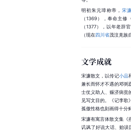
明初朱元璋称帝，
宋
（1369），奉命主
（1377），以年老辞
（现在
四川省
茂汶羌族
文学成就
宋濂散文，以传记
小品
兼长而怀才不遇的邓
弼
士仗义助人、赈济病贫
见写文目的。《记
李歌
孤傲性格也刻画得十分
宋濂有寓言体散文集《
讥讽了好说大话、贻误