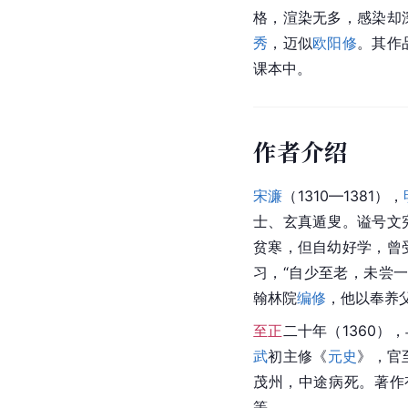
格，渲染无多，感染却
秀
，迈似
欧阳修
。其作
课本中。
作者介绍
宋濂
（1310—1381），
士、玄真遁叟。谥号文
贫寒，但自幼好学，曾
习，“自少至老，未尝
翰林院
编修
，他以奉养
至正
二十年（1360），
武
初主修《
元史
》，官
茂州，中途病死。著作
等。