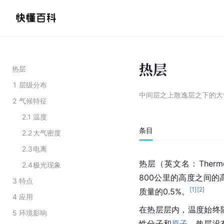
热层
热层
1
层级分布
中间层之上散逸层之下的大
2
气候特征
2.1
温度
条目
2.2
大气密度
2.3
电离
热层（英文名：Therm
2.4
极光现象
800公里的高度之间
3
特点
[
1
]
[
2
]
质量的0.5%。
4
应用
在热层层内，温度始终
5
环境影响
性分子和
原子
。热层没