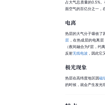
占大气总质量的0.5%
面空气的百亿分之一，
电离
热层的大气分子吸收了
层
，在热成层的电离层，存
（夜间融合为F层，约离
反射
无线电波
，因此它
极光现象
热层在高纬度地区因
磁
的时候，就会产生发光