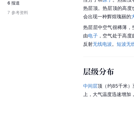
6
报道
热层顶。热层顶的高度
7
参考资料
会出现一种辉煌瑰丽的
热层层中空气很稀薄，
由
电子
，空气处于高度
反射
无线电波
。
短波
无
层级分布
中间层
顶（约85千米）
上，大气温度迅速增加