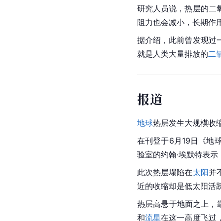
研究人员说，热层的二
阻力也会减小，长期作
据介绍，此前曾发现过
就是人类大量排放的
二
报道
地球
热层发生大规模收
在刊登于6月19日《
验室的约翰·埃默特表示
此次热层塌陷在
太阳
并
近的收缩却是低太阳活
热层高悬于地面之上，靠
和
流星
在这一高度飞过