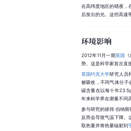
在高纬度地区的晴夜，
后发出的光。这些高速
环境影响
2012年11月一期
英国
《
势。这是科学家首次直
英国约克大学
研究人员
被吸收，不同气体分子
碳含量在以每十年23.5
年来科学界在测量不同
参与研究的彼得·伯纳斯
反而会导致气温下降。
取热量并将热量辐射到