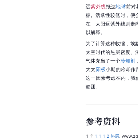
远
紫外线
抵达
地球
前对
糖。活跃性较低时，便会
在，太阳远紫外线则走向
以解释。
为了计算这种收缩，埃默特
太空时代的热层密度、
气体充当了一个
冷却剂
大太
阳极
小期的冷却作
这一因素考虑在内，我
谜团。
参
考
资
料
1.
1.1
1.2
热层
.
www.zg