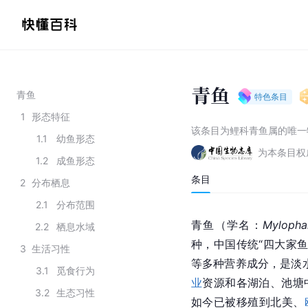
青鱼
青鱼
特色条目
1
形态特征
该条目为
鲤科青鱼属的唯一
1.1
幼鱼形态
为本条目权
1.2
成鱼形态
条目
2
分布栖息
2.1
分布范围
青鱼（
学名
：
Mylopha
2.2
栖息水域
种，中国传统“四大家鱼
3
生活习性
等多种营养成分，是
淡
3.1
觅食行为
业
资源和各湖泊、池塘
3.2
生态习性
如今已被移殖到北美、