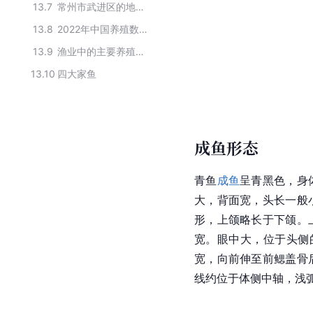
13.7
常州市武进区的地方特产
13.8
2022年中国养殖数量最多的十种淡水鱼
13.9
渔业中的主要养殖物种
13.10
四大家鱼
成鱼形态
青鱼
成鱼
呈青黑色，身
大，背面宽，头长一般
形，上颌略长于下颌。
宽。眼中大，位于头侧
宽，向前伸至前鳃盖骨
线约位于体侧中轴，浅