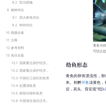
8.2
防治措施
9
物种对比
9.1
四大家鱼对比
9.2
种间对比
10
视频合集
11
注释
青鱼为何
12
参考资料
可怕之
13
条目合集
13.1
国家重点保护经济水生动植物（鲤形目）
幼鱼形态
13.2
国家重点保护经济水生动植物（动物）
青鱼的卵有漂流性，卵膜透
13.3
中国长江游区的鱼类
米。初孵
仔鱼
淡黄色，
13.4
杞麓湖鱼类
后，其头、背呈现“
垲
[
k
13.5
鲤形目鲤科鱼类
13.6
中国湖北省武汉市江夏区主要的鱼类