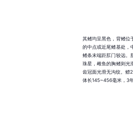
其鳍均呈黑色，背鳍位
的
中点
或近尾鳍基处，
鳍条末端距
肛门
较远。
珠星，雌鱼的胸鳍则光
齿冠面光滑无沟纹。鳔
体长145~456毫米，