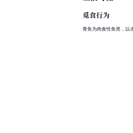
觅食行为
青鱼为肉食性鱼类，以