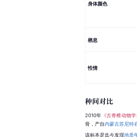
身体颜色
栖息
性情
种间对比
2010年
《古脊椎动物学
骨，产自
内蒙古
苏尼特
该标本是迄今发现
地质