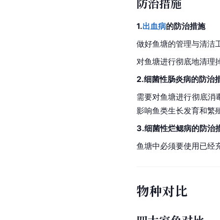
防治措施
1.
出血病
的防治措施
做好鱼塘的管理与清洁
对鱼塘进行彻底地清理
2.细菌性
肠炎
病的防治
需要对鱼塘进行彻底消
影响鱼类生长发育和繁
3.
细菌性烂鳃病
的防治
鱼塘中必须要使用已经
物种对比