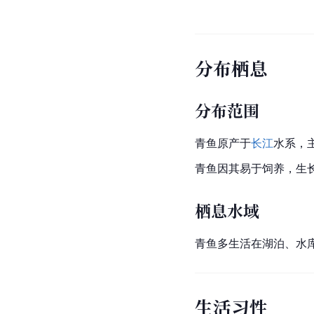
分布栖息
分布范围
青鱼原产于
长江
水系
，
青鱼因其易于饲养，生
栖息水域
青鱼多生活在湖泊、水
生活习性