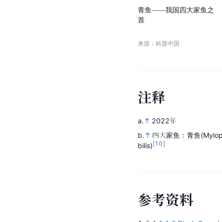
青
鱼
—
—
我
国
四
大
家
鱼
之
首
来源：科普中国
注
释
a.
2022年
b.
四大家鱼：青鱼(Mylophary
[10]
bilis)
参
考
资
料