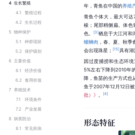
4
生长繁殖
年，青鱼在中国的
养殖
4.1
繁殖过程
青鱼个体大，最大可达
4.2
生长过程
棱；尾部稍侧扁。体色
5
物种保护
[
3
]
色。
栖息于大江河和
5.1
种群现状
螺蛳肉
，春、夏、秋季
[
15
]
会出现珠星；
具有湖
5.2
保护级别
6
主要价值
因过度捕捞和
生态环境
5%左右下降到2010年
6.1
经济价值
降，鱼苗的
生产方式
也
6.2
食用价值
鱼于2007年12月12日
7
养殖技术
[
4
]
批）》
。
7.1
环境条件
7.2
产业发展
8
病害防治
形态特征
8.1
常见疾病