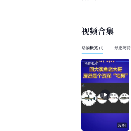
视
频
合
集
动物概览
形态与特
(
1
)
动物概览
02:04