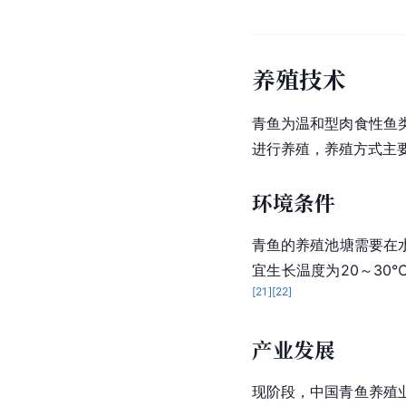
养殖技术
青鱼为温和型肉食性鱼
进行养殖，养殖方式主
环境条件
青鱼的养殖池塘需要在
宜生长温度为20～30
[
21
]
[
22
]
产业发展
现阶段，
中国
青鱼养殖