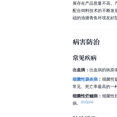
展存在产品质量不高、
配合饲料技术的不断发
础的池塘青鱼环境友好
病害防治
常见疾病
出血病
：
出血病的
病原
细菌性肠炎病
：
细菌性
常见、死亡率最高的一
细菌性烂鳃病
：
细菌性
[
23
]
[
24
]
病。