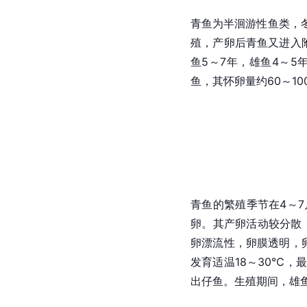
青鱼为半洄游性鱼类，
殖，产卵后青鱼又进入
鱼5～7年，雄鱼4～5
鱼，其怀卵量约60～10
青鱼的
繁殖季节
在4～
卵。其产卵活动较分散
卵漂流性，卵膜透明，卵径
发育适温18～30℃，
出
仔鱼
。生殖期间，雄