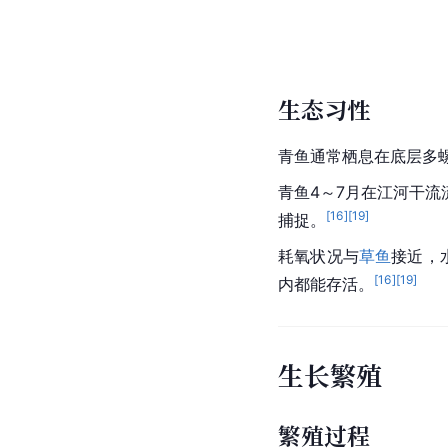
生态习性
青鱼通常栖息在底层多
青鱼4～7月在江河干
[
16
]
[
19
]
捕捉。
耗氧状况与
草鱼
接近，
[
16
]
[
19
]
内都能存活。
生长繁殖
繁殖过程