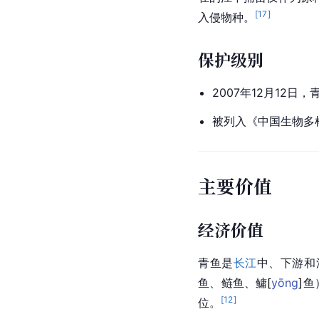
[
17
]
入侵物种。
保护级别
2007年12月12
被列入《中国生物多样
主要价值
经济价值
青鱼是
长江
中、下游和
鱼
、鲢鱼、
鳙
[
yōng
]
鱼
[
12
]
位。