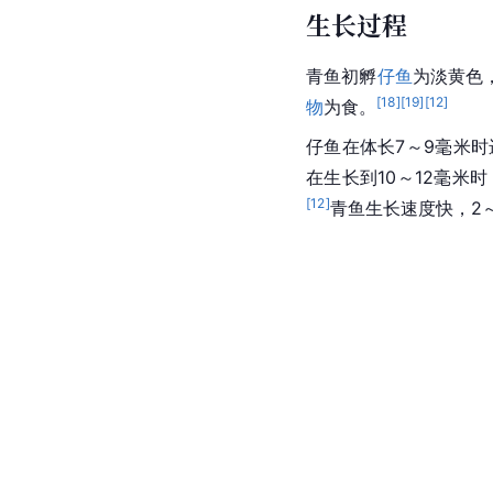
生长过程
青鱼初孵
仔鱼
为淡黄色
[
18
]
[
19
]
[
12
]
物
为食。
仔鱼在体长7～9毫米
在生长到10～12毫米
[
12
]
青鱼生长速度快，2～