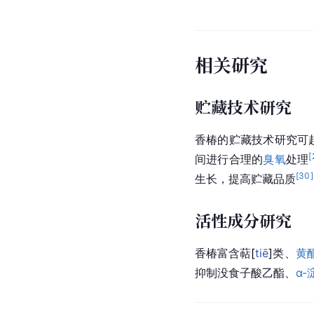
相关研究
贮藏技术研究
香椿的贮藏技术研究可
[
间进行合理的
臭氧
处理
[
30
]
生长，提高贮藏品质
活性成分研究
香椿富含
萜
[
tiē
]
类、
黄
抑制
没食子酸乙酯
、
α-