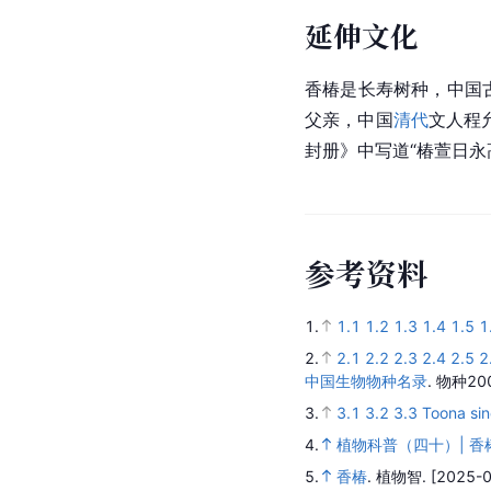
延伸文化
香椿是长寿树种，
中国
父亲，中国
清代
文人程
封册》中写道“椿萱日永
参
考
资
料
1.
1.1
1.2
1.3
1.4
1.5
1
2.
2.1
2.2
2.3
2.4
2.5
2
中国生物物种名录
.
物种20
3.
3.1
3.2
3.3
Toona sin
4.
植物科普（四十）| 香
5.
香椿
.
植物智.
[2025-0