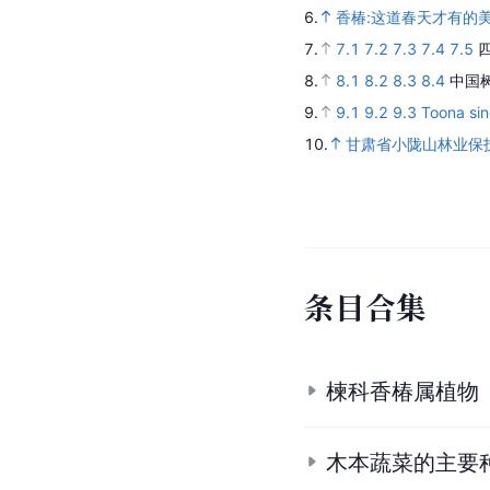
6.
香椿:这道春天才有的
7.
7.1
7.2
7.3
7.4
7.5
8.
8.1
8.2
8.3
8.4
中国
9.
9.1
9.2
9.3
Toona sin
10.
甘肃省小陇山林业保
条
目
合
集
楝科香椿属植物
木本蔬菜的主要