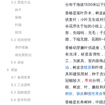
5.2
育苗方法
分布于海拔1500米以
种子
香椿是落叶乔木，树皮
留根
状复叶；小叶互生或对
扦插
伞花序生于短的小枝上
组培
形，先端钝，无毛；子
翅，下端无翅。花期6~8
5.3
田间管理
养护措施
香椿幼芽嫩叶供蔬食，
有光泽，材质富弹性，
病虫害防治
工，为家具、室内装饰
5.4
采收
油
，树皮含
鞣质
和纤维
6
用途
具和建筑用材，种子含
6.1
食用营养
冠幅较大，
季相
分明，
6.2
工业原料
根、树皮、叶、嫩枝和
6.3
园林观赏
痢疾
、
肠炎
和
慢性胃炎
6.4
医学药用
香椿是长寿树种，中国