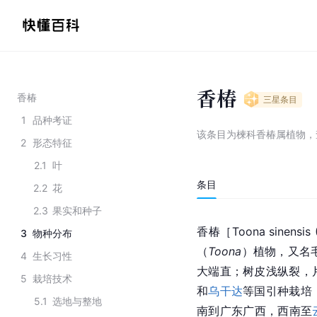
香椿
香椿
三星
条目
1
品种考证
该条目为
楝科香椿属植物
，
2
形态特征
2.1
叶
条目
2.2
花
2.3
果实和种子
香椿［Toona sinensis 
3
物种分布
（
Toona
）植物，又名
4
生长习性
大端直；树皮浅纵裂，
5
栽培技术
和
乌干达
等国引种栽培
5.1
选地与整地
南到广东广西，西南至