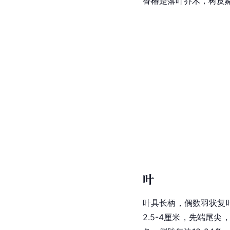
香椿是落叶乔木，树皮
叶
叶具长柄，偶数羽状复叶
2.5-4厘米，先端