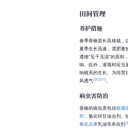
田间管理
养护措施
春季香椿苗长高移栽，
夏季生长迅速，需肥量
遵循“见干见湿”的原
响。此外，灌溉时应当
响根系的生长。为培育
[
20
]
[
11
]
风透气
。
病虫害防治
香椿的病虫害包括
根腐
剂
，氯化锌甘油合剂、
[
氧化乐果
乳油等杀虫剂