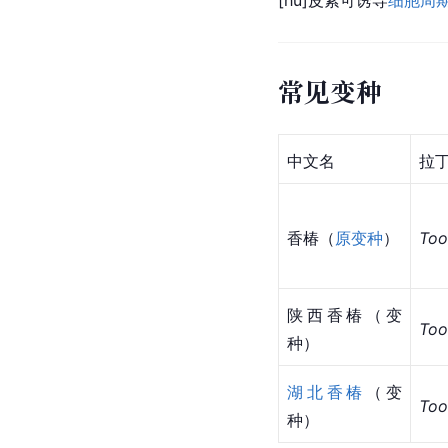
[hú]
皮素可诱导
细胞周
常见变种
中文名
拉
香椿（
原变种
）
Too
陕西香椿（变
Too
种）
湖北香椿
（变
Too
种）