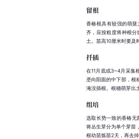
留根
香椿根具有较强的萌蘖
齐，应按粗度将种根分
土。苗高10厘米时要及
扦插
在11月底或3~4月采集
垄向阳面的中下部，根
淹没插根。根穗萌芽出
组培
选取长势一致的香椿无菌
将丛生芽分为单个芽苗，
根幼苗炼苗2天，再去