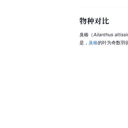
物种对比
臭椿（
Ailanthus altiss
是，
臭椿
的叶为
奇数
羽