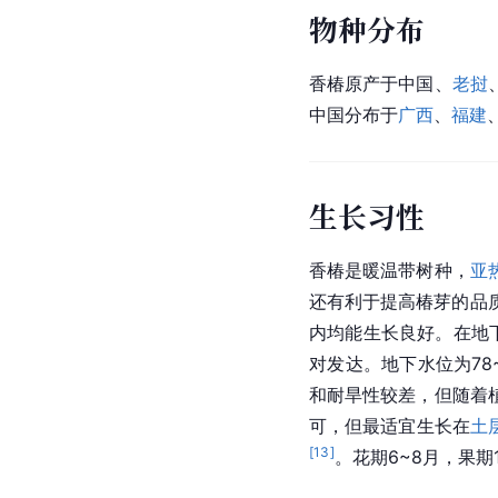
物种分布
香椿原产于中国、
老挝
中国分布于
广西
、
福建
生长习性
香椿是暖温带树种，
亚
还有利于提高椿芽的品质
内均能生长良好。在地
对发达。地下水位为78
和耐旱性较差，但随着
可，但最适宜生长在
土
[
13
]
。花期6~8月，果期1