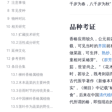
7
注意事项
千岁为春，八千岁为秋”
8
常见变种
9
物种对比
品种考证
10
相关研究
10.1
贮藏技术研究
香椿应用较久，公元前
10.2
活性成分研究
载，可见当时的
齐国
就
11
延伸文化
做菜蔬，可生拌、
熟炒
12
参考资料
童相对采椿芽”。《
群
13
条目合集
茹，世皆尚之。”《花
时，甚珍之，既考则葫
13.1
楝科香椿属植物
古代医学著作《新修本草
13.2
木本蔬菜的主要种类
实”，《纲目》中记载
13.3
谷雨时节的传统美食食材
食”，后来在中国
清代
植
13.4
中国楝科香椿属植物
代所谓的椿，即指现在
13.5
茎叶作为蔬菜的野生蔬菜类植物