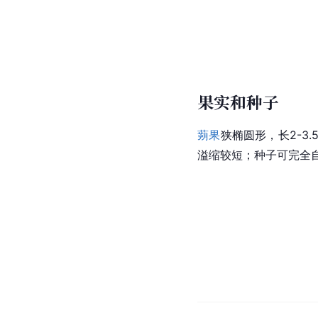
果实和种子
蒴果
狭椭圆形，长2-3
溢缩较短；种子可完全自