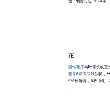
色，侧脉每边18-24
花
圆锥花序
与叶等长或更
花萼
5齿裂或浅波状，外
中5枚能育，5枚退化
。