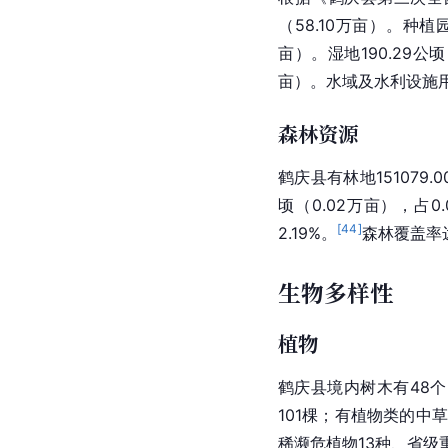
（58.10万亩）。种植园用
亩）。湿地190.29公顷
亩）。水域及
水利设施
森林资源
鹤庆县有林地151079.
顷（0.02万亩），占0.
[
44
]
2.19%。
森林覆盖率
生物多样性
植物
鹤庆县境内树木有48个
101棵；有植物类的中草
稀濒危植物13种、省级