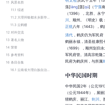
明太祖
洪武
十五年（13
11
风景名胜
蒗
[
làng
]
蕖
[
qú
]
（
宁蒗
11.1
综述
（1396），北胜、永
11.2
大理州银都水乡新华村景区
川
、顺州。《
明史
》载：
11.3
云鹤楼
正统
八年（1443），
12
对外交流
清代
，鹤庆仍为军民府
13
著名人物
鹤丽永镇，
清圣祖
康熙
14
荣誉
（1699），顺州划归
军民府管。
清高宗
乾隆
15
参考资料
民府为鹤庆州，与所属
16
条目合集
16.1
云南省大理白族自治州行政区划
中华民国时期
中华民国
2年（公元19
（公元1944年），展
辖鹤庆、丽江、
剑川
、