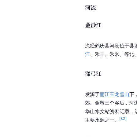
河流
金沙江
流经鹤庆县河段位于县
江
、禾丰、禾米、等北、
漾弓江
发源于
丽江玉龙雪山
下
郊、金墩三个乡后，河
华山水文站资料记载，该江
[
32
]
主要水源之一。