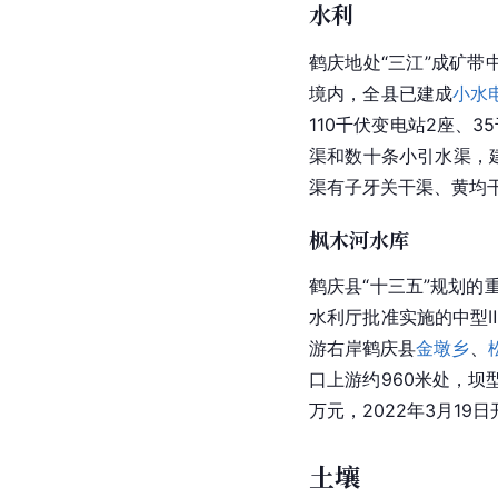
水利
鹤庆地处“三江”成矿带
境内，全县已建成
小水
110千伏变电站2座、3
渠和数十条小引水渠，
渠有子牙关干渠、黄均干
枫木河水库
鹤庆县“十三五”规划
水利厅批准实施的中型Ⅲ
游右岸鹤庆县
金墩乡
、
口上游约960米处，坝
万元，2022年3月19
土壤