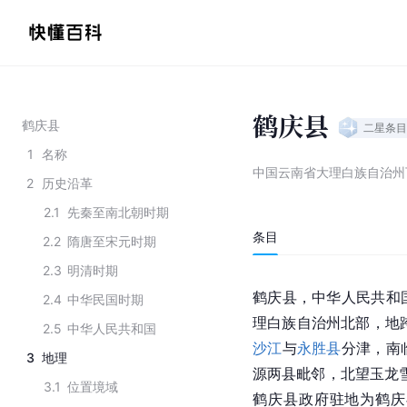
鹤庆县
鹤庆县
二星
条目
1
名称
中国云南省大理白族自治州
2
历史沿革
2.1
先秦至南北朝时期
条目
2.2
隋唐至宋元时期
2.3
明清时期
鹤庆县，中华人民共和
2.4
中华民国时期
理白族自治州北部，地跨东经1
2.5
中华人民共和国
沙江
与
永胜县
分津，南
3
地理
源两县毗邻，北望玉龙
3.1
位置境域
鹤庆县政府驻地为鹤庆