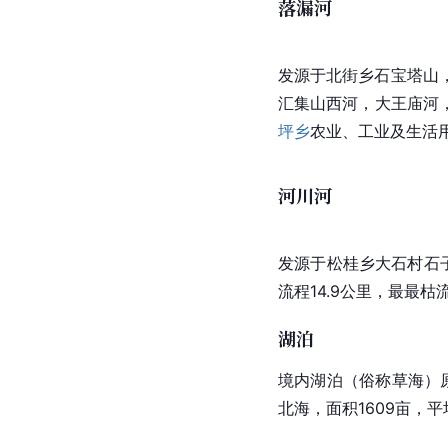
落漏河
发源于北街乡石宝塔山
汇集山西河，大王庙河
坪乡
农业、工业及生活
河川河
发源于松桂乡大石村石
流程14.9公里，最最枯
湖泊
境内湖泊（俗称
草海）
北海，面积1609亩，平