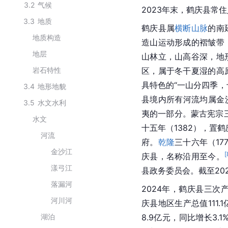
3.2
气候
2023年末，鹤庆县常住
3.3
地质
鹤庆县属
横断山脉
的南
地质构造
造山运动形成的褶皱带
地层
山林立，山高谷深，地
岩石特性
区，属于冬干夏湿的高
具特色的“一山分四季，
3.4
地形地貌
县境内所有河流均属金
3.5
水文水利
夷的一部分。蒙古宪宗
水文
十五年（1382），置
河流
府。
乾隆
三十六年（17
金沙江
[
庆县，名称沿用至今。
漾弓江
县政务委员会。截至20
落漏河
2024年，鹤庆县三次产业
河川河
庆县地区生产总值111
湖泊
8.9亿元，同比增长3.