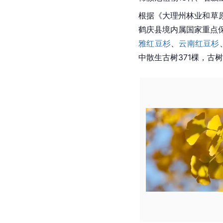
根据《
大理州
林业和草
鹤庆县境内属国家重点
雅红豆杉
、
云南红豆杉
中散生古树371棵，古