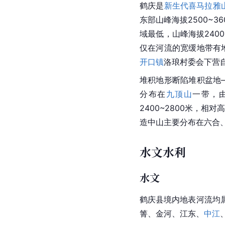
鹤庆是
新生代
喜马拉雅
东部山峰海拔2500~3
域最低，山峰海拔2400
仅在河流的宽缓地带有
开口镇
洛琅村委会下营自
堆积地形断陷堆积盆地
分布在
九顶山
一带，
2400~2800米，相
造中山主要分布在六合、松
水文水利
水文
鹤庆县境内地表河流均
箐、金河、
江东
、
中江