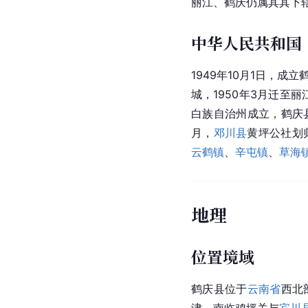
丽江、鹤庆仍属其其下
中华人民共和国
1949年10月1日，
城，1950年3月迁至
白族自治州成立，鹤庆县
月，
邓川县
黄坪公社划
云鹤镇
、
辛屯镇
、
草海
地理
位置境域
鹤庆县位于
云南省
西北
津，南临鸡坪关与
宾川