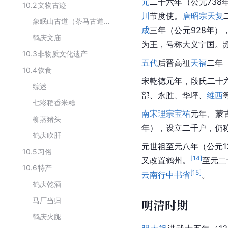
元
二十六年（公元738
10.2
文物古迹
川
节度使。
唐昭宗
天复
象眠山古道（茶马古道鹤庆段）
成
三年（公元928年）
鹤庆文庙
为王，号称大义宁国。
10.3
非物质文化遗产
五代
后晋高祖
天福
二年
10.4
饮食
宋乾德元年，段氏二十
综述
部、永胜、华坪、
维西
七彩稻香米糕
南宋
理宗
宝祐
元年、蒙古
柳蒸猪头
年），设立二千户，仍
鹤庆吹肝
元世祖至元八年（公元1
10.5
习俗
[
14
]
又改置鹤州。
至元二
10.6
特产
[
15
]
云南行中书省
。
鹤庆乾酒
马厂当归
明清时期
鹤庆火腿