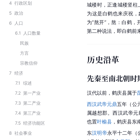
4
行政区划
城楼时，正逢城楼竖柱
5
政治
为这是白鹤也来庆祝，象
为“熬开”，熬：白鹤
6
人口
第二种说法，即
白鹤
前
6.1
人口数量
民族
方言
历史沿革
宗教信仰
7
经济
先秦至南北朝时
7.1
综述
汉代
以前，鹤庆县属于
7.2
第一产业
7.3
第二产业
西汉
武帝
元鼎
五年（公
属越想郡。西汉武帝元
7.4
第三产业
也置
叶榆县
，鹤庆县东
7.5
经济功能区
东
汉明帝
永平十二年（
8
社会事业