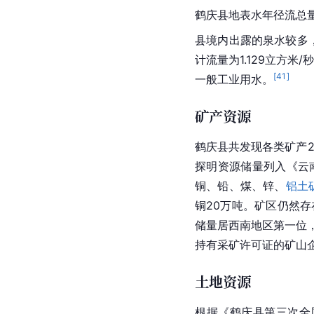
鹤庆县
地表水
年径流总量
县境内出露的泉水较多，5
计流量为1.129立方
[
41
]
一般工业用水。
矿产资源
鹤庆县共发现各类矿产
探明资源储量列入《
云
铜、铅、煤、锌、
铝土
铜20万吨。矿区仍然存
储量居
西南地区
第一位
持有采矿许可证的矿山企
土地资源
根据《鹤庆县第三次全国