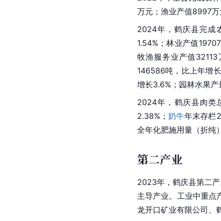
鹤庆县第一产业在三大产
现代农业，其中重点产
萄、黄坪柑桔、奇峰蔬
省、州级重点龙头企业达
源农业开发有限公司、
公害农产品认证9个、绿
2022年，全县完成农林
万元；渔业产值8997万
2024年，鹤庆县完成
1.54%；林业产值197
牧渔服务业产值32113
146586吨，比上年增长
增长3.6%；园林水果产量1
2024年，鹤庆县肉类总
2.38%；
奶牛
年末存栏20
全年化肥施用量（折纯）81