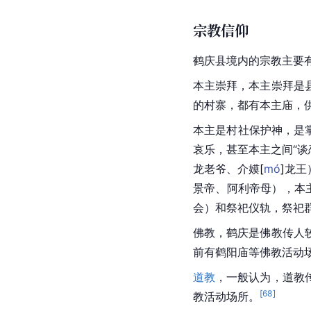
[
汇近60%为汉语借词。
鹤庆白语语音主要有以下
声母，有3个鼻声母m、
对应整齐；四、
复韵母
五、声调和松紧关系密切
音节
结构简单，均以元
宗教信仰
鹤庆县境内的宗教主要
本主崇拜，本主崇拜是
的村寨，都有
本主庙
，
本主是村社保护神，是
哀乐，甚至本主之间“谈
龙老爷、介
嫫
[
mó
]
龙王