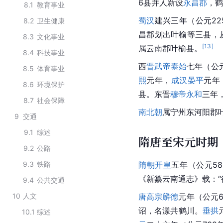
6县并人新设
永昌郡
，鹤
8.1
教育事业
蜀汉
建兴三年（公元22
8.2
卫生健康
昌郡划出
叶榆
等三县，
8.3
文化事业
[
13
]
属云南郡叶榆县。
8.4
科技事业
西
晋武帝
泰始
七年（公
8.5
体育事业
熙
元年，
成汉
晏平
元年
8.6
环境保护
县
。
东晋
穆帝
永和
三年
8.7
社会保障
南北朝
属宁州东河阳郡
9
交通
9.1
综述
隋唐至宋元时期
9.2
公路
9.3
铁路
隋朝
开皇
五年（公元5
《新纂云南通志》载：“
9.4
公共交通
10
人文
唐高宗
麟德
元年（公元
诏，名漾共鹤川。
垂拱
10.1
综述