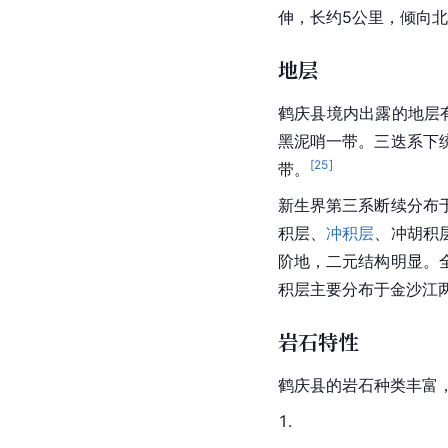
伸，长约5公里，倾向
地层
鹤庆县境内出露的地层
黑泥哨一带。三迭系下
[
25
]
带。
新生界第三系断续分布
积层、
冲积层
、冲胡积
阶地，二元结构明显。
积层主要分布于金沙江
岩石特性
鹤庆县的岩石种类丰富