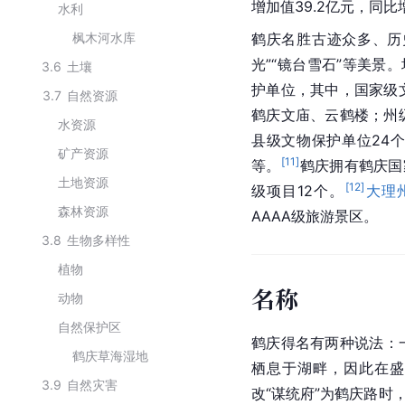
增加值39.2亿元，同比增
水利
枫木河水库
鹤庆名胜古迹众多、历
光”“镜台雪石”等美景
3.6
土壤
护单位，其中，国家级
3.7
自然资源
鹤庆文庙、云鹤楼；州
水资源
县级文物保护单位24
矿产资源
[
11
]
等。
鹤庆拥有鹤庆国
土地资源
[
12
]
级项目12个。
大理
森林资源
AAAA级旅游景区。
3.8
生物多样性
植物
名称
动物
自然保护区
鹤庆得名有两种说法：
鹤庆草海湿地
栖息于湖畔，因此在盛
3.9
自然灾害
改“谋统府”为鹤庆路时