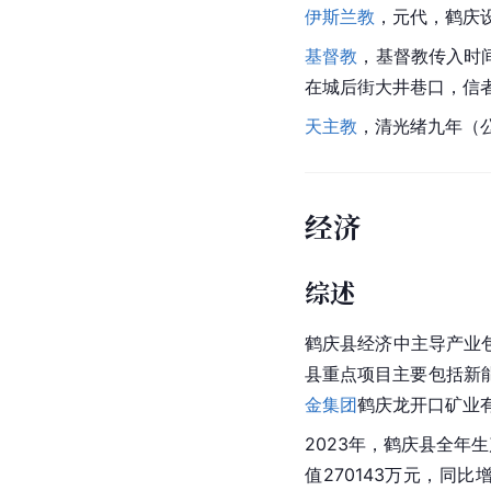
景帝、阿利帝母），
本
会）和祭祀仪轨，祭祀
佛教，鹤庆是佛教传人
前有鹤阳庙等佛教活动
道教
，一般认为，道教
[
68
]
教
活动场所。
伊斯兰教
，元代，鹤庆
基督教
，基督教传入时
在城后街大井巷口，信
天主教
，清
光绪
九年（公
经济
综述