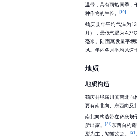
温带，具有雨热同季，
[
19
]
种作物的生长。
鹤庆县年平均气温为13.
月），最低气温为4.7℃
毫米。陆面蒸发量平坝区
风。年内各月平均风速干
地质
地质构造
鹤庆县境属川滇南北向
要有南北向、东西向及
南北向构造带在鹤庆坝
[
21
]
所出露。
东西向构造
[
21
]
裂为主，褶皱次之。