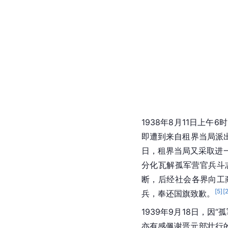
1938年8月11日上午
即遭到来自
租界
当局派
日，租界当局又采取进
分化瓦解孤军营官兵斗
断，后经社会各界向工
[
5
]
[
兵，奉还国旗致歉。
1939年9月18日，因“
亦有感佩谢晋元部壮行