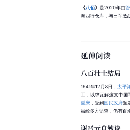
央视
纪录片《记忆》之《
《
八百壮士
》
是由
阳翰
讲述了“八百壮士”抗击
1975年，在电影《
八百
1987年，在电影《
旗正
2012年，在电视剧《
铁
2013年，在电视剧《
大
2016年，在电视剧《
东
2018年，在电视剧《
2018年，在
湖北卫视
节
2021年，在电视剧《
光
《
八佰
》
是2020年由
海
四行仓库
，与日军激