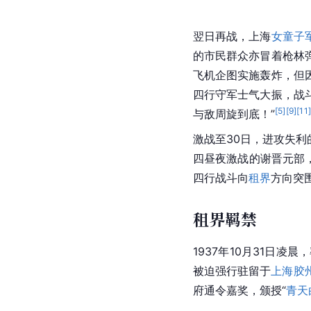
翌日再战，上海
女童子
的市民群众亦冒着枪林
飞机企图实施轰炸，但
四行守军士气大振，战
[
5
]
[
9
]
[
11
与敌周旋到底！”
激战至30日，进攻失
四昼夜激战的谢晋元部，
四行战斗向
租界
方向突
租界羁禁
1937年10月31日
被迫强行驻留于
上海
胶
府通令嘉奖，颁授“
青天