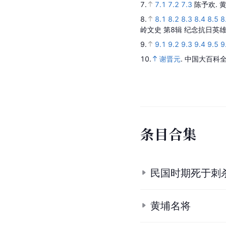
注
释
a.
a.1
a.2
“孤军营”实为
b.
另有一说称，谢晋元为
c.
1931年出版的国军
队之管理训练，并辅助中校
参
考
资
料
1.
1.1
1.2
谢晋元:【余
2.
2.1
2.2
2.3
2.4
2.5
2
2011-7-1
: 4152-4156.
3.
谢晋元
.
抗日战争纪念