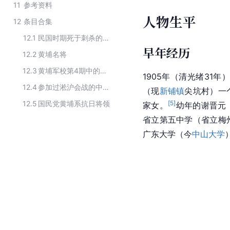
11
参考资料
人物生平
12
条目合集
12.1
民国时期死于刺杀的人物
早年经历
12.2
黄埔名将
12.3
黄埔军校第4期中的国民党高级将领
1905年（清光绪31年
12.4
参加过淞沪会战的中国军人
（现
新铺镇
尖坑村）一
12.5
国民党黄埔系抗日将领
[
5
]
家女。
幼年的谢晋元
省立第五中学（省立梅
广东大学（今
中山大学