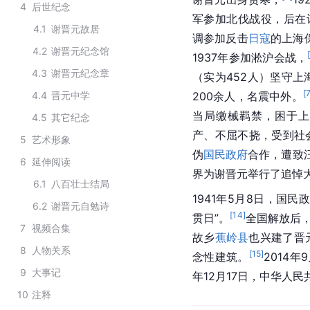
4
后世纪念
军参加北伐战役，后在
4.1
谢晋元故居
调参加反击
日寇
的上海
4.2
谢晋元纪念馆
1937年参加淞沪会战，
4.3
谢晋元纪念章
（实为452人）坚守上
[
4.4
晋元中学
200余人，名震中外。
当局缴械羁禁，困于上
4.5
其它纪念
产、不屈不挠，受到社
5
艺术形象
伪
国民政府
合作，遭致
6
延伸阅读
界为谢晋元举行了追悼
6.1
八百壮士结局
1941年5月8日，国
6.2
谢晋元自勉诗
[
14
]
贯日”。
全国解放后
7
视频合集
故乡
蕉岭县
也兴建了晋
8
人物关系
[
15
]
念性建筑。
2014
9
大事记
年12月17日，中华人
10
注释