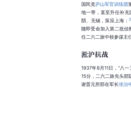
国民党
庐山军官训练团
地一带，直至升任补充
[
阴、无锡，策应上海；
随即受命加入第二批侦
任二六二旅中校参谋主
淞沪抗战
1937年8月11日，
15分，二六二旅先头
谢晋元所部在军长
张治