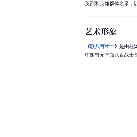
上海
市
晋元高级中学
位
禁谢晋元所部的“孤军营
际，首次改称“晋元中学
并正式定名为“晋元高级
1941年5月11日，
会
。自4月25日入殓至
其它纪念
抗日战争
胜利后，
上海
营房遗址所在小区则被命
1983年，“谢晋元墓”迁
英烈和英雄群体名录
，