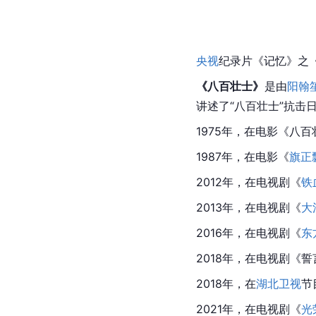
艺术形象
《
歌八百壮士
》
是由
桂
中谢晋元率领八百战士