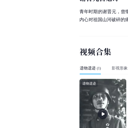
延伸阅读
八百壮士结局
1941年12月8日，
太平
工，以求瓦解这支中国