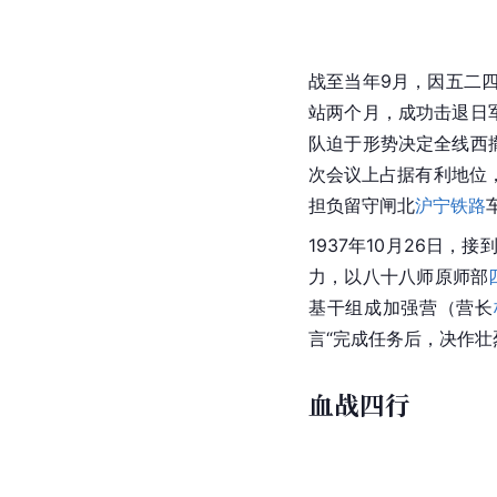
战至当年9月，因五二
站
两个月
，成功击退日
队迫于形势决定全线西
次会议上占据有利地位
担负留守闸北
沪宁铁路
1937年10月26日，接
力，以八十八师原师部
基干组成加强营（营长
言“完成任务后，决作壮
血战四行