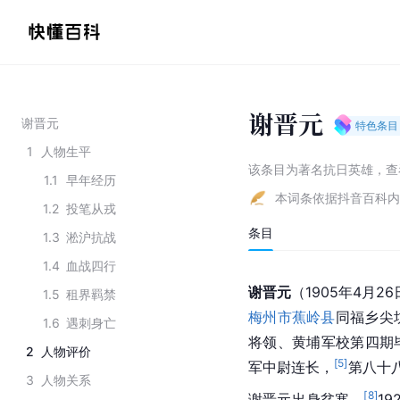
谢晋元
谢晋元
特色条目
1
人物生平
该条目为
著名抗日英雄
，
查
1.1
早年经历
本词条依据抖音百科内
1.2
投笔从戎
条目
1.3
淞沪抗战
1.4
血战四行
谢晋元
（1905年4月2
1.5
租界羁禁
梅州市蕉岭县
同福乡尖
1.6
遇刺身亡
将领、黄埔军校第四期
2
人物评价
[
5
]
军中尉连长，
第八十
3
人物关系
[
8
]
谢晋元出身贫寒，
1