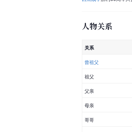
国民党
原第八十八师参
深远，更是一个有高度
1938年10月12日
[
9
]
民族革命典型。
20
西斯战争
胜利60周年大
人物关系
关系
曾祖父
祖父