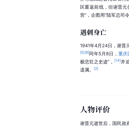
区重返前线，但谢晋元
营”，企图用“陆军总司
遇刺身亡
1941年4月24日，
[
5
]
[
8
]
同年5月8日，
重庆
[
14
]
极悲壮之史迹”，
并
[
2
]
遗属。