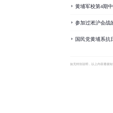
4.
谢晋元
.
抗日战争纪念
5.
5.1
5.2
5.3
5.4
5.5
5
人民出版社,
2001-04
: 17
6.
6.1
6.2
6.3
章绍嗣, 
7.
7.1
7.2
7.3
陈予欢.
8.
8.1
8.2
8.3
8.4
8.5
8
岭文史 第8辑 纪念抗日英
9.
9.1
9.2
9.3
9.4
9.5
9
10.
谢晋元
.
中国大百科全
条
目
合
集