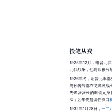
投笔从戎
1925年12月，谢晋
北伐战争，他随即被分
1926年冬，谢晋元率
与孙传芳部在龙潭激战
先锋营营长的谢晋元身
深；翌年伤愈调任汉口
1932年1月28日，
一二