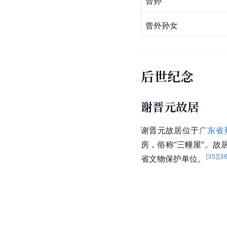
长子
次子
侄女
曾孙
曾外孙女
后世纪念
谢晋元故居
谢晋元故居
位于
广东省