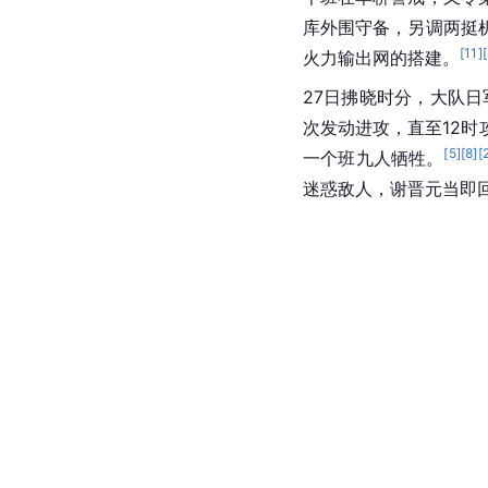
库外围守备，另调两挺
[
11
]
[
火力输出网的搭建。
27日拂晓时分，大队日
次发动进攻，直至12
[
5
]
[
8
]
[
一个班九人牺牲。
迷惑敌人，谢晋元当即