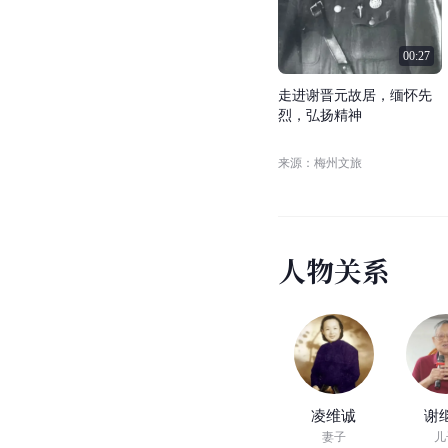
重庆
，受到
国民政府
颁
虽经多方访查，仍有百余
谢晋元自勉诗
青年时期的谢晋元，曾
内心对祖国山河破碎的
视
频
合
集
遗物遗迹
影视形象
(
1
)
遗物遗迹