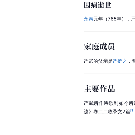
因病逝世
永泰
元年（765年），
家庭成员
严武的父亲是
严挺之
，
主要作品
严武所作诗歌到如今所
[
1
]
遗
》卷二二收录文2篇