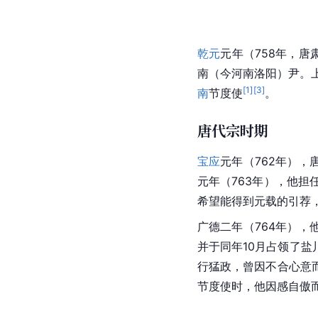
乾元
元年（758年，
南（今河南洛阳）尹。上
[
1
]
[
3
]
南
节度使
。
唐代宗时期
宝应
元年（762年）
元年（763年），他担
希望能得到元载的引荐
广德二年（764年）
并于同年10月占领了
行猛政，曾因不合心意
节度使时，他因感自傲