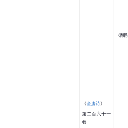
《酬
《
全唐诗
》
第二百六十一
卷