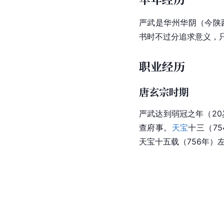
严武是华州华阴（今陕
书时不过分追求意义，
职业经历
唐玄宗时期
严武达到弱冠之年（2
查府事。
天宝
十三（7
天宝十五载（756年）