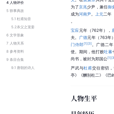
4
人物评价
为了
京兆
少尹，兼任
御
5
轶事典故
成为
河南尹
。
上元
二年（
5.1
杜甫知音
。
5.2
杀父之宠妾
宝应
元年（762年），
6
文学形象
夫。
广德
元年（763年
7
人物关系
[
1
]
[
3
]
门侍郎
。
广德
二年
8
参考资料
使。期间，他打败
吐蕃
[
1
]
[
尚书
，被封为
郑国公
9
条目合集
9.1
唐朝的诗人
严武与
杜甫
交往密切，
亭》《酬别杜二》《
巴
人物生平
早年经历