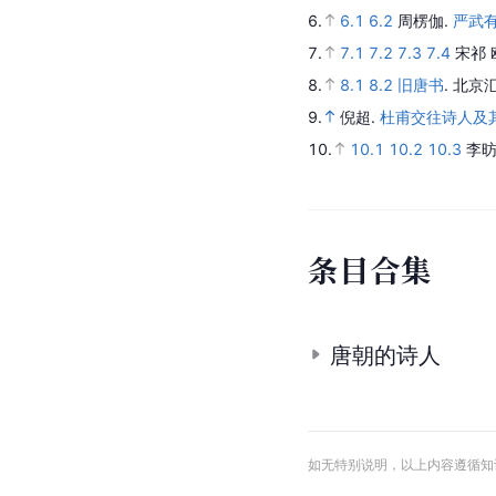
6.
6.1
6.2
周楞伽.
严武
7.
7.1
7.2
7.3
7.4
宋祁 
8.
8.1
8.2
旧唐书
. 北
9.
倪超.
杜甫交往诗人及
10.
10.1
10.2
10.3
李昉
条
目
合
集
唐朝的诗人
如无特别说明，以上内容遵循知识共享