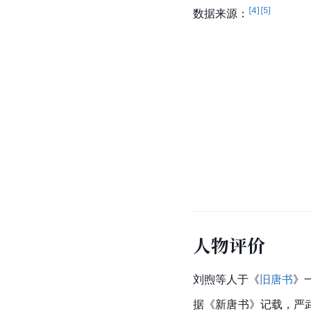
[
4
]
[
5
]
数据来源：
人物评价
刘煦
等人于《
旧唐书
》
据《
新唐书
》记载，严