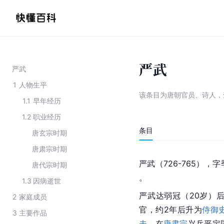
严武
严武
1
人物生平
该条目为
唐朝官员、诗人
，
1.1
早年经历
1.2
职业经历
条目
唐玄宗时期
唐肃宗时期
严武（726-765），字
唐代宗时期
。
1.3
因病逝世
严武达弱冠（20岁）
2
家庭成员
官，约2年后升为
侍御
3
主要作品
夫
。在
唐肃宗
兴兵平定