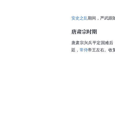
安史之乱
期间，严武跟
唐肃宗时期
唐肃宗兴兵平定国难后
廷，
常侍
帝王左右。收