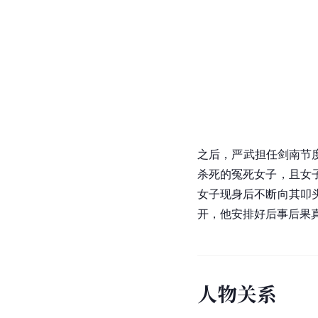
之后，严武担任
剑南节
杀死的冤死女子，且女
女子现身后不断向其叩
开，他安排好后事后果
人
物
关
系