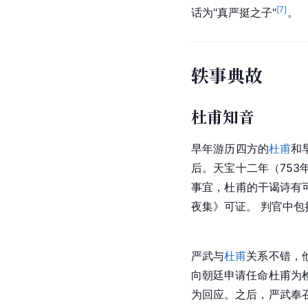
[
7
]
话为"真严挺之子"
。
轶事典故
杜甫知音
早年游历四方的
杜甫
和
后。天宝十二年（753
事宜，杜甫的
干谒诗
有
夜集
》可证。 判官中包
严武与
杜甫
关系不错，
向朝廷申请任命杜甫为
为回应。之后，严武奉