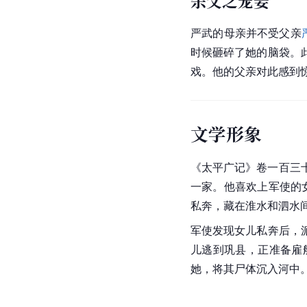
杀父之宠妾
严武的母亲并不受父亲
时候砸碎了她的脑袋。
戏。他的父亲对此感到
文学形象
《
太平广记
》卷一百三
一家。他喜欢上军使的
私奔，藏在
淮水
和
泗水
军使发现女儿私奔后，
儿逃到
巩县
，正准备雇
她，将其尸体沉入河中