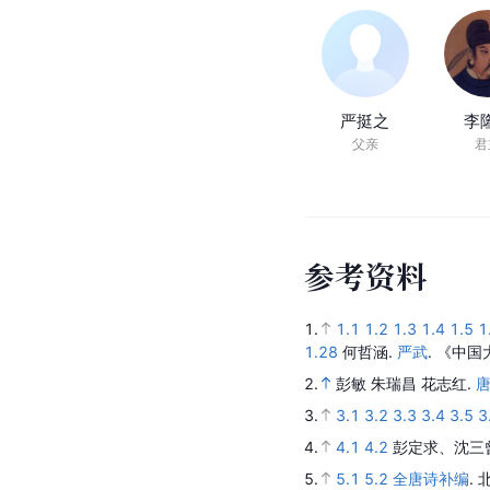
严挺之
李
父亲
君
参
考
资
料
1.
1.1
1.2
1.3
1.4
1.5
1
1.28
何哲涵.
严武
.
《中国
2.
彭敏 朱瑞昌 花志红.
3.
3.1
3.2
3.3
3.4
3.5
3
4.
4.1
4.2
彭定求、沈三
5.
5.1
5.2
全唐诗补编
.