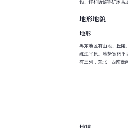
铅、锌和扬铋等矿床高
地形地貌
地形
粤东地区有山地、
丘陵
练江
平原
。地势宽阔平
有三列，东北—西南走
地貌