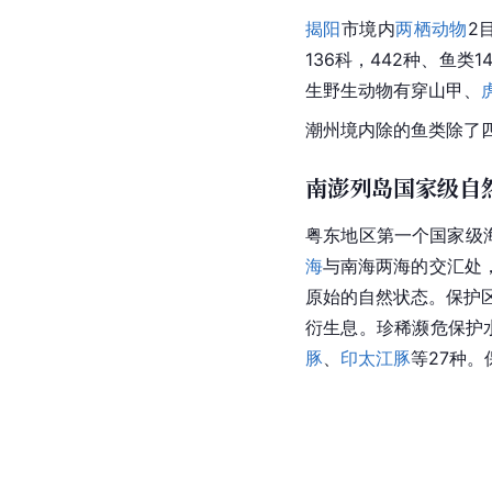
揭阳
市
境内
两栖动物
2
136科，442种、鱼类1
生野生动物有
穿山甲
、
潮州
境内除的鱼类除了
南澎列岛国家级自
粤东地区第一个国家级
海
与南海两海的交汇处
原始的自然状态。保护区
衍生息。珍稀濒危保护水
豚
、
印太江豚
等27种。