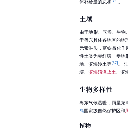
[
54
]
体补给量的总和
。
土壤
由于地形、气候、生物
于粤东具体各地区的地
元素淋失，富铁吕化作
性土类为赤红壤，受地
[
57
]
地、滨海沙土等
。 
壤、
滨海沼泽盐土
、滨
生物多样性
粤东气候温暖，雨量充
岛
国家级自然保护区和
植物