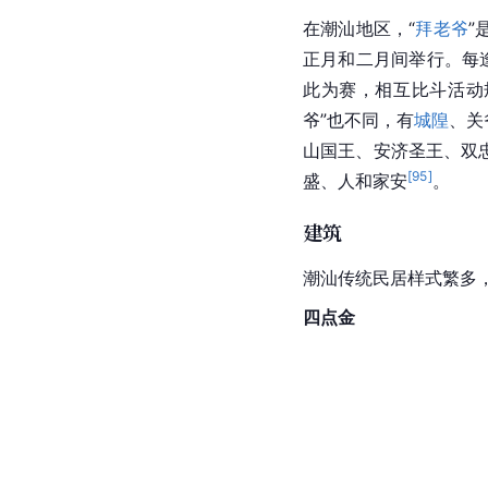
在
潮汕地区
，“
拜老爷
”
正月和二月间举行。每
此为赛，相互比斗活动
爷”也不同，有
城隍
、
关
山国王、安济圣王、双
[
95
]
盛
、人和
家安
。
建筑
潮汕
传统民居样式繁多
四点金