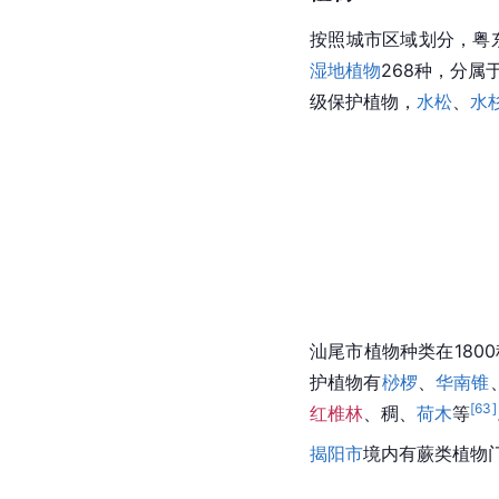
按照城市区域划分，粤
湿地植物
268种，分属
级保护植物，
水松
、
水
汕尾
市
植物种类在180
护植物有
桫椤
、
华南锥
[
63
]
红椎林
、稠、
荷木
等
揭阳市
境内有
蕨类植物