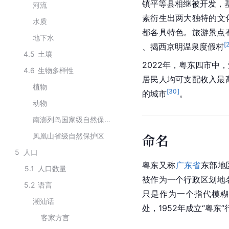
镇平等县相继被开发，
河流
素衍生出两大独特的文
水质
都各具特色。旅游景点
地下水
[
、揭西京明温泉度假村
4.5
土壤
2022年，粤东四市中，
4.6
生物多样性
居民人均可支配收入最高
植物
[
30
]
的城市
。
动物
南澎列岛国家级自然保护区
命名
凤凰山省级自然保护区
5
人口
粤东又称
广东省
东部地
5.1
人口数量
被作为一个
行政区划
地
5.2
语言
只是作为一个指代模糊
潮汕话
处，1952年成立“粤东
客家方言