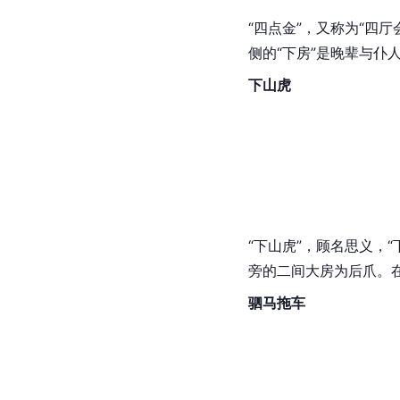
“四点金”，又称为“四
侧的“下房”是晚辈与仆
下山虎
“
下山虎
”，顾名思义，
旁的二间大房为后爪。
驷马拖车