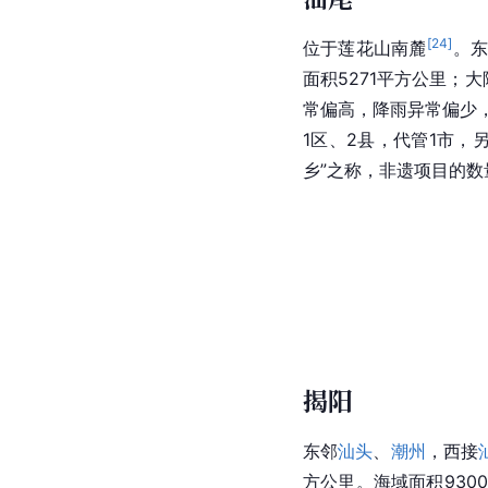
[
24
]
位于
莲花山
南麓
。
面积5271平方公里；大
常偏高，降雨异常偏少，
1区、2县，代管1市，
乡”之称，非遗项目的
揭阳
东邻
汕头
、
潮州
，西接
方公里。海域面积930