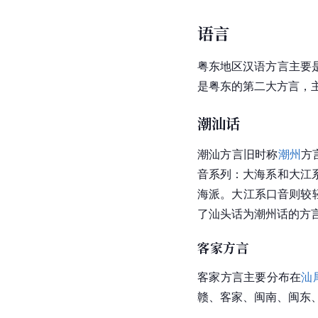
语言
粤东地区汉语方言主要
是粤东的第二大方言，
潮汕话
潮汕方言旧时称
潮州
方
音系列：大海系和大江
海派。大江系口音则较
了汕头话为
潮州
话的方
客家方言
客家方言主要分布在
汕
赣、客家、
闽南
、
闽东