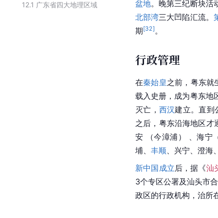
盆地
。晚第三纪断块活
12.1
广东省四大地理区域
北部湾
三大凹陷汇流。
[
32
]
期
。
行政管理
在
秦始皇
之前，粤东就
载入史册，成为粤东地
灭亡，
西汉
建立。直到公
之后，粤东沿海地区才
安 （今漳浦） 、海宁
埔、
丰顺
、兴宁、澄海
新中国成立
后，据《
汕
3个专区公署及汕头市合
政区的行政机构，治所