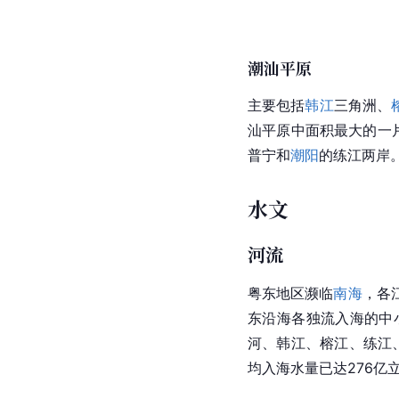
潮汕平原
主要包括
韩江
三角洲、
汕
平原中面积最大的一
普宁和
潮阳
的练江两岸
水文
河流
粤东地区濒临
南海
，各
东沿海各独流入海的中
河
、韩江、
榕江
、
练江
均入海水量已达276亿