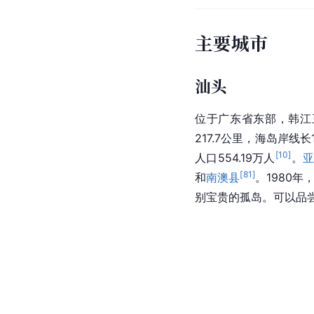
主要城市
汕头
位于
广东
省东部，韩江
217.7公里，海岛岸线
[
10
]
人口554.19万人
。
[
81
]
和
南澳县
。1980年
别宝贵的孤岛。可以品