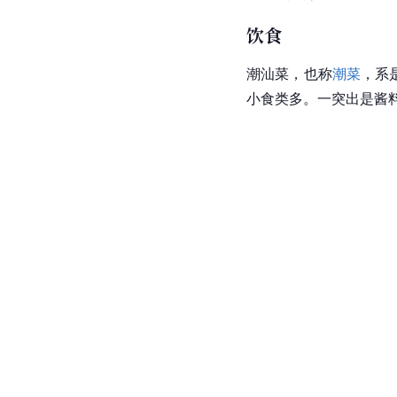
饮食
潮汕
菜，也称
潮菜
，系
小食类多。一突出是酱