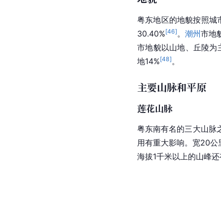
粤东地区的地貌按照城
[
46
]
30.40%
。
潮州
市
地
市地貌以山地、丘陵为主
[
48
]
地14%
。
主要山脉和平原
莲花山脉
粤东南有名的三大山脉
用有重大影响。宽20公
海拔1千米以上的
山峰
还