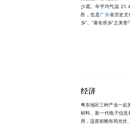
少霜。年平均气温 21. 4
邑，也是
广东
省历史文
[
乡”、“著名侨乡”之美誉
经济
粤东地区三种产业一起
材料、新一代电子信息
用，适度前瞻布局光伏