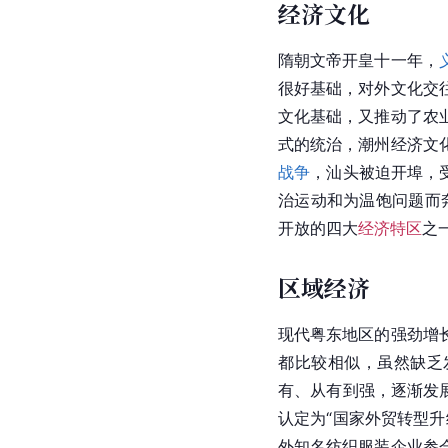
经济文化
隋朝文帝开皇十一年，
很好基础，对外文化交
文化基础，又推动了农
式的统治，潮州经济文
战争
，汕头被迫开埠，
治运动和为温饱问题而
开放的四大
经济特区
之
区域经济
现代粤东地区的强劲增
都比较相似，虽然缺乏
有、从有到强，逐渐发展
认定为“国家外贸转型升级
外知名纺织服装企业参