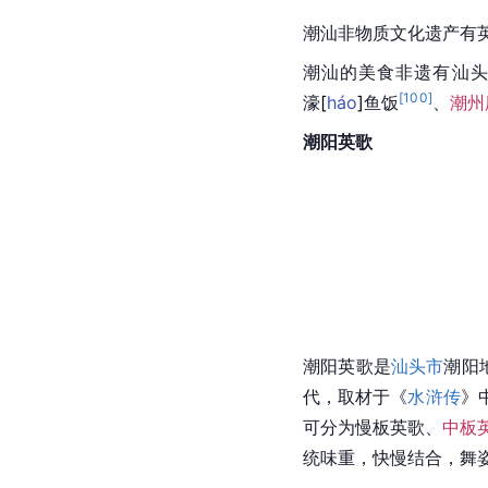
潮汕非物质文化遗产有
潮汕的美食非遗有汕
[
100
]
濠
[
háo
]
鱼饭
、
潮州
潮阳英歌
潮阳英歌是
汕头市
潮阳
代，取材于《
水浒传
》
可分为慢板英歌、
中板
统味重，快慢结合，舞