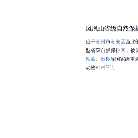
凤凰山省级自然保
位于
潮州
市
潮安区
西北
型省级自然保护区，被
铁蕨
、
桫椤
等国家级重
[
27
]
动物91种
。