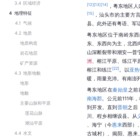
3.4
区域经济
[
12
]
[
13
]
[
14
]
，粤东地区人
4
地理特征
[
15
]
，汕头市的主要方言
4.1
气候
县。此外还有粤语、军
4.2
地质
粤东地区位于南岭东西
地质构造
东、东西向为主，北西
山深断裂带和潮安—普
岩石地层
洲
、榕江平原、练江平
矿产资源
[
22
]
榕江和练江
。以
亚热
4.3
地形地貌
暖，雨量充沛。有南澎
地形
粤东地区在
秦始皇
之前
地貌
南海郡
。公元前111年
主要山脉和平原
到开发。直到
晋朝
之后
莲花山脉
川、程乡相继设县。从
潮汕平原
、海宁（今
惠来
西部）
4.4
水文
古城村）、揭阳、惠来