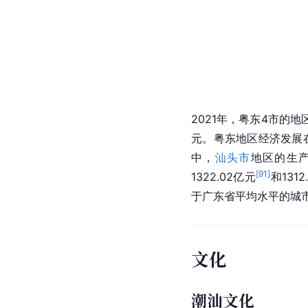
2021年，粤东4市的地
元。粤东地区经济发展
中，
汕头市
地区的生产
[
91
]
1322.02亿元
和1312
于广东省平均水平的城
文化
潮汕文化