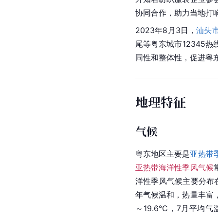
协同合作，助力当地打
2023年8月3日，
汕头
尾
等粤东城市1234
同性和整体性，促进粤
地理特征
气候
粤东地区主要是
亚热带
亚热带海洋性季风气候
洋性季风气候主要分布
年气候温和，热量丰富
～19.6℃，7月平均气