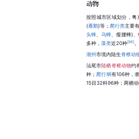
动物
按照城市区域划分，粤
(
雁鹅
)等；
爬行类
主要
头蜂
、
乌蜂
、瘦腰蜂)、
[
66
]
多种，
藻类
近20种
。
潮州
市
境内陆生
脊椎动
汕尾
市
陆栖脊椎动物
约
种；
爬行纲
有106种，
15目32科96种；
两栖动