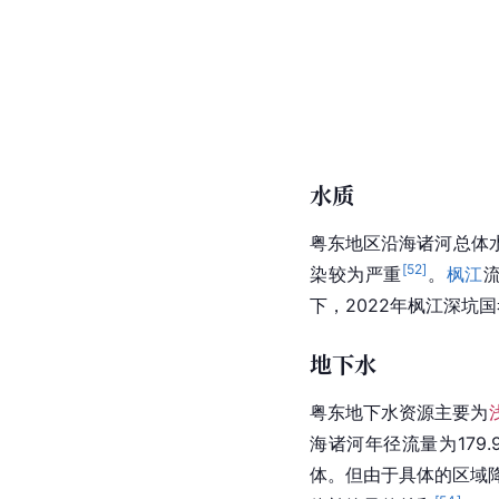
水质
粤东地区沿海诸河总体
[
52
]
染较为严重
。
枫江
下，2022年枫江深坑
国
地下水
粤东地下水资源主要为
海诸河年径流量为179
体。但由于具体的区域