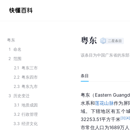
粤东
粤东
二星
条目
1
命名
该条目为
中国广东省的东部
2
范围
2.1
粤东三市
条目
2.2
粤东四市
2.3
粤东九市
粤东（Eastern Guang
3
历史变迁
水系和
莲花山脉
作为屏
3.1
地质成因
域。下辖地区有五个
3.2
行政管理
[
3
]
[
4
32253.51平方千米
3.3
经济文化
市常住人口为1689万