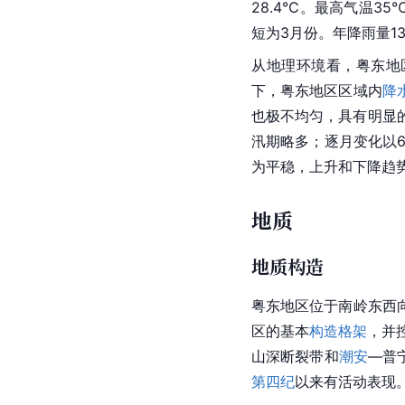
28.4℃。最高气温3
短为3月份。年降雨量13
从地理环境看，粤东地
下，粤东地区区域内
降
也极不均匀，具有明显
汛期略多；逐月变化以6
为平稳，上升和下降趋
地质
地质构造
粤东地区位于
南岭
东西
区的基本
构造格架
，并
山深断裂带和
潮安
—普
第四纪
以来有活动表现