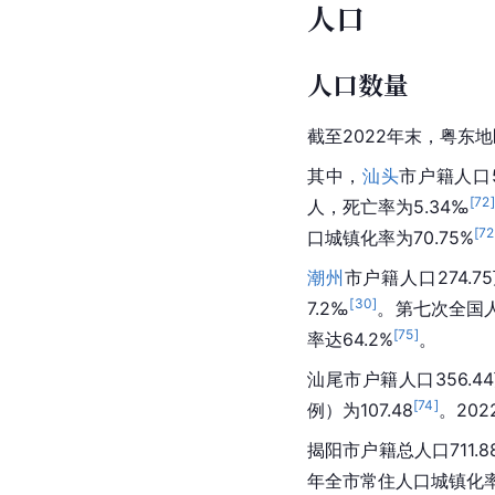
人口
人口数量
截至2022年末，粤东地
其中，
汕头
市
户籍人口5
[
72
]
人，死亡率为5.34‰
[
72
口城镇化率为70.75%
潮州
市
户籍人口274.7
[
30
]
7.2‰
。第七次全国人
[
75
]
率达64.2%
。
汕尾
市
户籍人口
356.
[
74
]
例）为107.48
。202
揭阳
市户籍总人口711.8
年全市常住人口城镇化率达