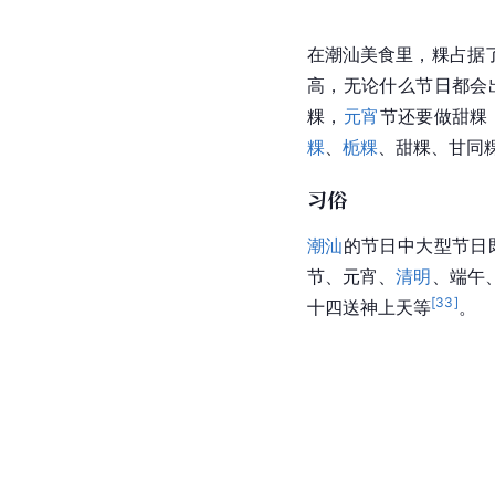
在潮汕美食里，粿占据
高，无论什么节日都会
粿
，
元宵
节
还要做
甜粿
粿
、
栀粿
、甜粿、甘同
习俗
潮汕
的节日中大型节日
节、
元宵
、
清明
、端午
[
33
]
十四送神上天等
。