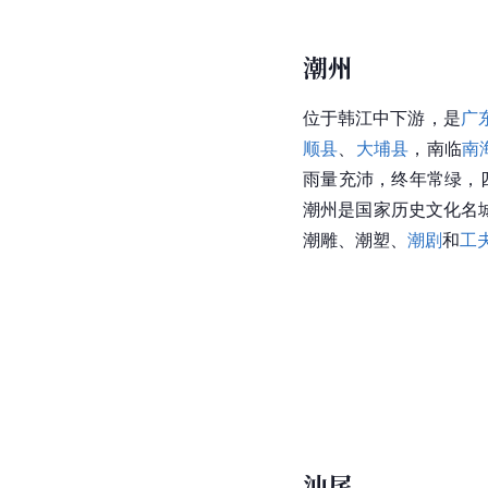
潮州
位于韩江中下游，是
广
顺县
、
大埔县
，南临
南
雨量充沛，终年常绿，
潮州是国家历史文化名
潮雕、潮塑、
潮剧
和
工
汕尾