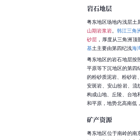
岩石地层
粤东地区场地内浅层土
山期岩浆岩
。
韩江
三角
砂层
，厚度从
三角洲
顶
基
土主要由
第四纪
浅
海
粤东地区的岩石
地层
按
平原等下沉地区的第四
的粉砂质泥岩、粉
砂岩
安斑岩、安山纷岩、流
构成山地、丘陵、
台地
和平原，地势北高南低
矿产资源
粤东地区位于
南岭
的南