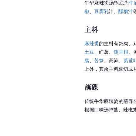
牛华麻辣烫汤锅底为
牛
椒
、
豆腐乳
汁、
醪糟汁
主料
麻辣烫
的主料有鸽肉、
土豆
、红薯、
侧耳根
、
腐
、
苦笋
、高笋、
莴苣
上外，其余主料或切成
蘸碟
传统牛华麻辣烫的蘸碟
根据口味选择盐、辣椒