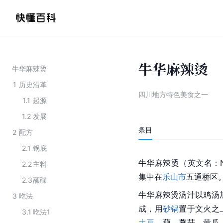
牛华麻辣烫
牛华麻辣烫
1
历史沿革
四川地方特色美食之一
1.1
起源
1.2
发展
条目
2
配方
2.1
锅底
牛华麻辣烫（英文名：Niu
2.2
主料
集中在
乐山市
五通桥区
2.3
蘸碟
牛华麻辣烫汤汁以鸡汤
3
吃法
成，用
砂锅
置于文火之
3.1
吃法1
土豆
、藕、蘑菇、黄瓜