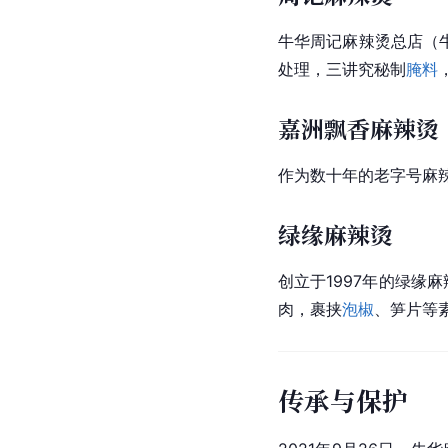
牛华周记麻辣烫总店（
处理，三讲究秘制
腌料
嘉洲飘香麻辣烫
作为数十年的老字号麻辣
绿缘麻辣烫
创立于1997年的绿缘
肉，裹挟
泡椒
、笋片等
传承与保护