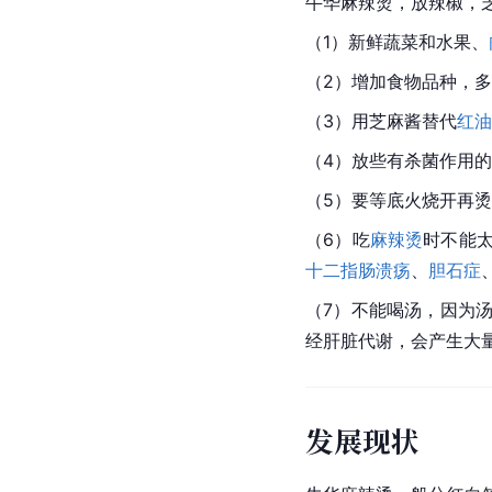
牛华麻辣烫，放辣椒，
（1）新鲜蔬菜和水果、
（2）增加食物品种，
（3）用芝麻酱替代
红油
（4）放些有杀菌作用
（5）要等底火烧开再
（6）吃
麻辣烫
时不能
十二指肠溃疡
、
胆石症
（7）不能喝汤，因为
经肝脏代谢，会产生大
发展现状