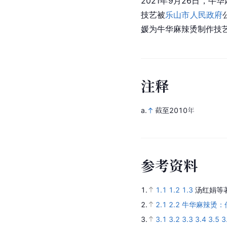
2021年9月26日，
技艺被
乐山市人民政府
媛为牛华麻辣烫制作技
注
释
a.
截至2010年
参
考
资
料
1.
1.1
1.2
1.3
汤红娟等
2.
2.1
2.2
牛华麻辣烫：
3.
3.1
3.2
3.3
3.4
3.5
3