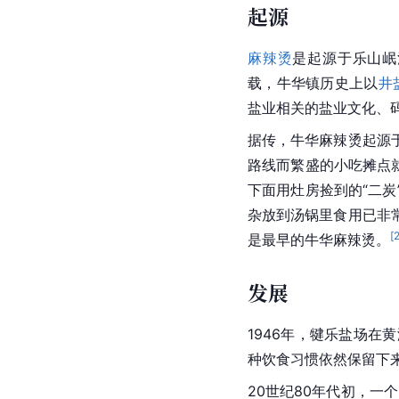
起源
麻辣烫
是起源于乐山岷
载，牛华镇历史上以
井
盐业相关的盐业文化、
据传，牛华麻辣烫起源
路线而繁盛的小吃摊点
下面用灶房捡到的“二
杂放到汤锅里食用已非
[
是最早的牛华麻辣烫。
发展
1946年，犍乐盐场
种饮食习惯依然保留下
20世纪80年代初，一