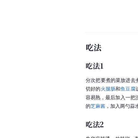
吃法
吃法1
分次把要煮的菜放进去
切好的
火腿肠
和
鱼豆腐
容易熟，最后加入一把
的
芝麻酱
，加入两勺蒜
吃法2