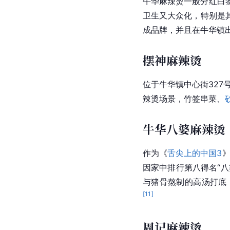
牛华麻辣烫一般分红白
卫生又大众化，特别是
成品牌，并且在牛华镇出现
摆神麻辣烫
位于牛华镇中心街327
辣烫场景，竹签串菜、
牛华八婆麻辣烫
作为《
舌尖上的中国3
》
因家中排行第八得名“八
与猪骨熬制的高汤打底
[
11
]
周记麻辣烫