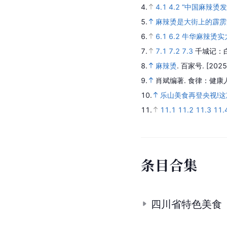
4.
4.1
4.2
“中国麻辣烫
5.
麻辣烫是大街上的霹雳
6.
6.1
6.2
牛华麻辣烫实
7.
7.1
7.2
7.3
千城记：
8.
麻辣烫
.
百家号.
[2025
9.
肖斌编著.
食律：健康
10.
乐山美食再登央视!这
11.
11.1
11.2
11.3
11.
条
目
合
集
四川省特色美食