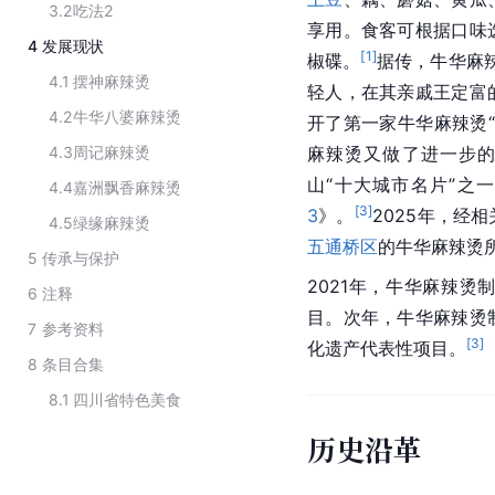
3.2
吃法2
享用。食客可根据口味
4
发展现状
[
1
]
椒碟。
据传，牛华麻
4.1
摆神麻辣烫
轻人，在其亲戚王定富
4.2
牛华八婆麻辣烫
开了第一家牛华麻辣烫“
4.3
周记麻辣烫
麻辣烫又做了进一步
山“十大城市名片”之一
4.4
嘉洲飘香麻辣烫
[
3
]
3
》。
2025年，经
4.5
绿缘麻辣烫
五通桥区
的牛华麻辣烫
5
传承与保护
2021年，牛华麻辣
6
注释
目。次年，牛华麻辣烫
7
参考资料
[
3
]
化遗产代表性项目。
8
条目合集
8.1
四川省特色美食
历史沿革