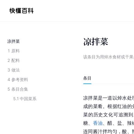
凉拌菜
凉拌菜
1
原料
该条目为
用焯水食材或干果
2
配料
3
做法
条目
4
参考资料
5
条目合集
凉拌菜是一道以焯水处
5.1
中国菜系
成的菜肴。根据红油的
菜的历史文化可追溯到
糖、
香油
、醋、盐、
辣
连同酱汁拌均匀，酸、