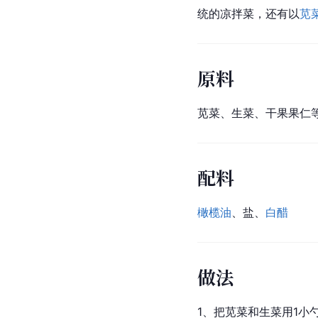
统的凉拌菜，还有以
苋
原料
苋菜、生菜、干果果仁
配料
橄榄油
、盐、
白醋
做法
1、把苋菜和生菜用1小