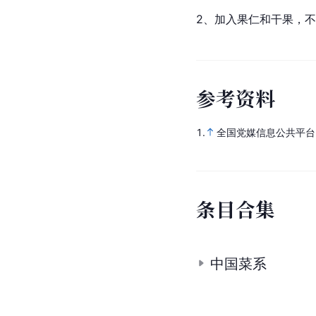
2、加入果仁和干果，
参
考
资
料
1.
全国党媒信息公共平台
条
目
合
集
中国菜系