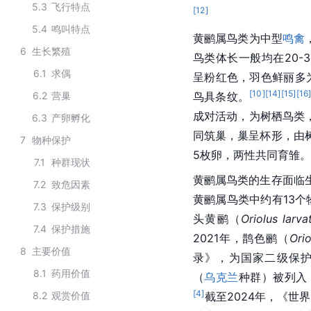
5.3
飞行特点
[
12
]
5.4
鸣叫特点
黄鹂属鸟类为中型
鸣禽
6
生长繁殖
鸟类体长一般均在20-3
6.1
求偶
呈粉红色，羽色鲜丽多
[
10
]
[
14
]
[
15
]
[
16
6.2
营巢
鸟具条纹。
成对活动，为树栖鸟类
6.3
产卵孵化
同筑巢，巢呈杯形，由
7
物种保护
5枚卵，两性共同育雏。
7.1
种群现状
黄鹂属鸟类的生存面临
7.2
致危因素
黄鹂属鸟类中约有13个
7.3
保护级别
头黄鹂（
Oriolus larva
7.4
保护措施
2021年，鹊色鹂（
Orio
8
主要价值
录》，为国家二级保
8.1
药用价值
（
乌克兰
种群）被列入
[
4
]
8.2
观赏价值
截至2024年，《世