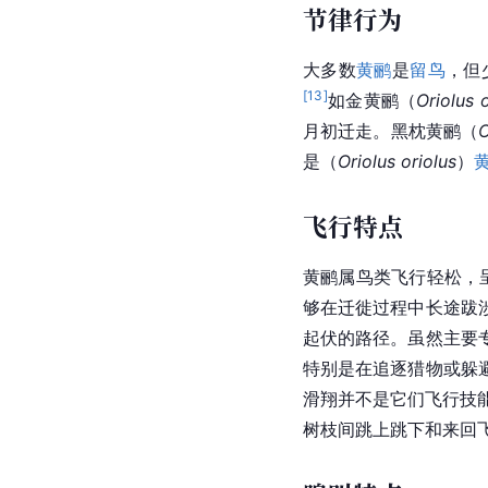
节律行为
大多数
黄鹂
是
留鸟
，但
[
13
]
如金黄鹂（
Oriolus o
月初迁走。黑枕黄鹂（
O
是（
Oriolus oriolus
）
飞行特点
黄鹂属鸟类飞行轻松，
够在迁徙过程中长途跋
起伏的路径。虽然主要
特别是在追逐猎物或躲
滑翔并不是它们飞行技
树枝间跳上跳下和来回