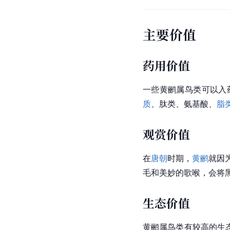
主要价值
药用价值
一些黄鹂属鸟类可以入
质
、肽类、氨基酸、
脂
观赏价值
在
唐朝
时期，
黄鹂
就因
毛和美妙的歌喉，会将
生态价值
黄鹂属鸟类有较高的生