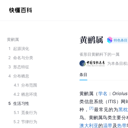
黄鹂属
黄鹂属
特色条目
1
起源演化
雀形目黄鹂科下的一属
2
命名与分类
为本条目权
3
形态特征
条目
4
分布栖息
4.1
分布范围
黄鹂属（
学名
：
Oriolus
4.2
栖息环境
类信息系统（ITIS）
5
生活习性
[
7
]
种，
最常见的为
黑枕
5.1
觅食行为
鸟。黄鹂属鸟类主要分
5.2
节律行为
澳大利亚
的
温带
及
热带