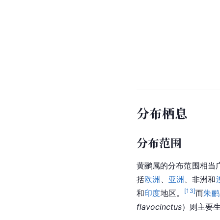
分布栖息
分布范围
黄鹂属的分布范围相当
括
欧洲
、
亚洲
、非洲和
[
13
]
和
印度
地区。
而
朱鹂
flavocinctus
）则主要