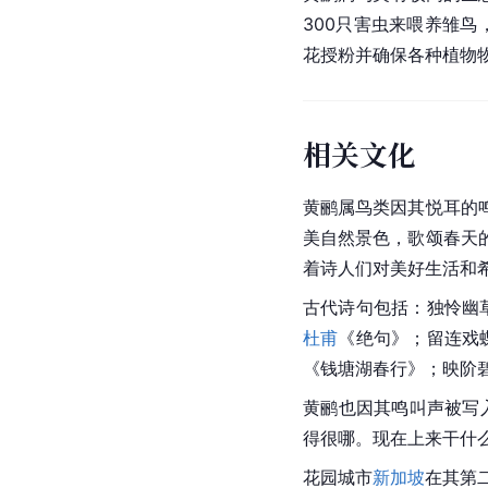
300只害虫来喂养
雏鸟
花授粉并确保各种植物
相关文化
黄鹂属鸟类因其悦耳的
美自然景色，歌颂春天
着诗人们对美好生活和
古代诗句包括：独怜幽
杜甫
《
绝句
》；留连戏
《
钱塘湖春行
》；映阶
黄鹂也因其鸣叫声被写
得很哪。现在上来干什
花园城市
新加坡
在其第二