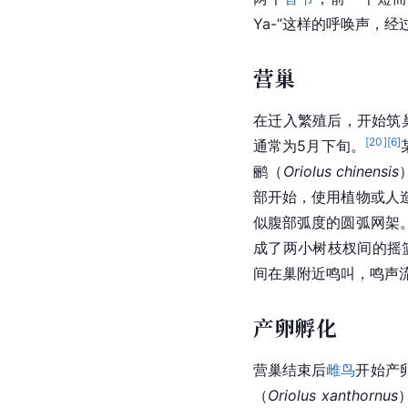
Ya-
”这样的呼唤声，经
营巢
在迁入繁殖后，开始
筑
[
20
]
[
6
]
通常为5月下旬。
鹂（
Oriolus chinensis
部开始，使用植物或人
似腹部弧度的圆弧网架
成了两小树枝杈间的
摇
间在巢附近鸣叫，鸣声
产卵孵化
营巢结束后
雌鸟
开始产
（
Oriolus xanthornus