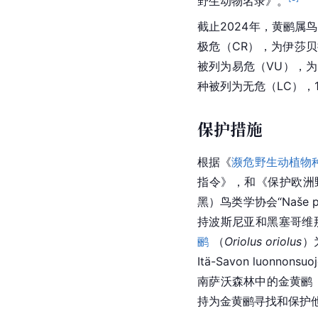
野生动物名录》。
截止2024年，黄鹂属
极危（CR），为伊莎
被列为易危（VU），
种被列为无危（LC），
保护措施
根据《
濒危野生动植物
指令》，和《保护欧洲
黑）鸟类学协会“Naše 
持波斯尼亚和黑塞哥维
鹂
 （
Oriolus oriolus
）
Itä-Savon luonno
南萨沃森林中的
金黄鹂
持为金黄鹂寻找和保护