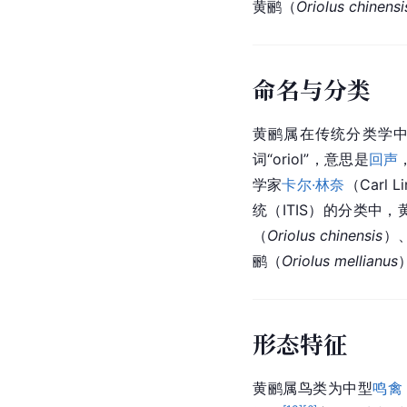
黄鹂（
Oriolus chinensi
命名与分类
黄鹂属在传统
分类学
词“oriol”，意思是
回声
学家
卡尔·林奈
（Carl
统（ITIS）的分类中，
（
Oriolus chinensis
）
鹂（
Oriolus mellianus
形态特征
黄鹂属鸟类为中型
鸣禽