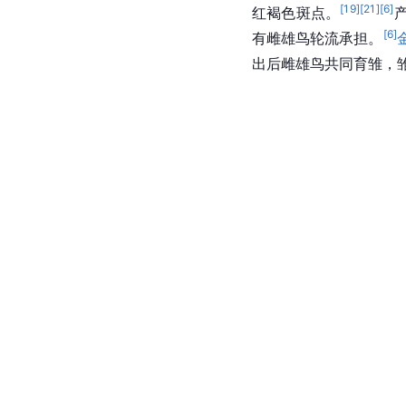
[
19
]
[
21
]
[
6
]
红褐色
斑点
。
[
6
]
有雌雄鸟轮流承担。
出后雌雄鸟共同育雏，