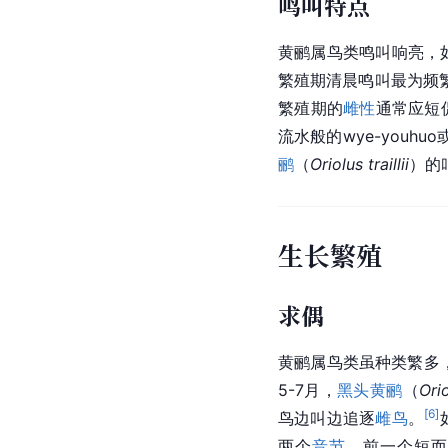
鸣叫特点
黄鹂属鸟类鸣叫响亮，
繁殖期清晨鸣叫最为频
繁殖期的
雌性
通常应
短
流水般的wye-youhuo或
鹂
（
Oriolus traillii
）的叫
生长繁殖
求偶
黄鹂属鸟类虽种类繁多
5-7月，
黑头黄鹂
（
Ori
[
6
]
鸟边叫边追逐
雌鸟
。
两个
音节
，前一个短而低