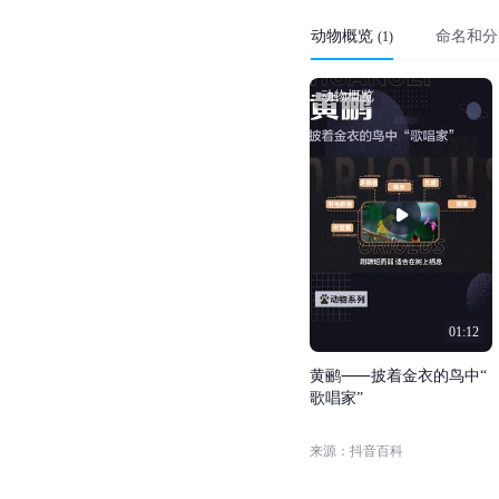
动物概览
命名和分
(
1
)
动物概览
01:12
黄
鹂
⸺
披
着
金
衣
的
鸟
中
“
歌
唱
家
”
来源：抖音百科