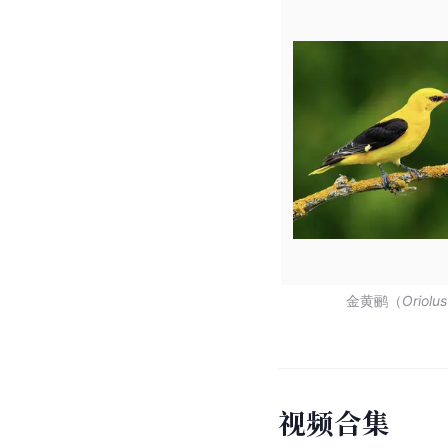
金黄鹂（
Oriolus
视
频
合
集