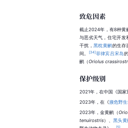
致危因素
截止2024年，有8种
与恶劣天气，住宅开发
干扰，
黑枕黄鹂
的生存
[
34
]
间。
菲律宾
吕宋岛
鹂（
Oriolus crassirostr
保护级别
2021年，在中国《国
2023年，在《
濒危野生
2023年，金黄鹂（
Orio
tenuirostris
）、
黑头黄
[
5
]