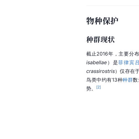
物种保护
种群现状
截止2016年，主要分
isabellae
）是
菲律宾
crassirostris
）仅存在
鸟类中约有13种
种群
数
[
2
]
势。