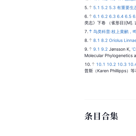
5.
5.1
5.2
5.3
有重要生
6.
6.1
6.2
6.3
6.4
6.5
6
类志》下卷 （雀形目)
[M].
7.
鸟类科普:枝上黄鹂，
8.
8.1
8.2
Oriolus Linn
9.
9.1
9.2
Jønsson K,
‘C
Molecular Phylogenetics 
10.
10.1
10.2
10.3
10.
普斯（Karen Phillipp
条
目
合
集