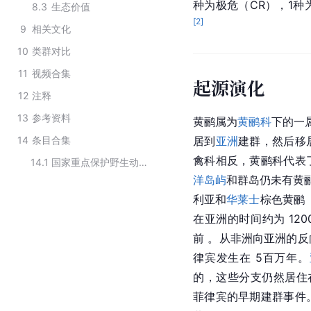
种为极危（CR），1种
8.3
生态价值
[
2
]
9
相关文化
10
类群对比
11
视频合集
起源演化
12
注释
13
参考资料
黄鹂属为
黄鹂科
下的一
14
条目合集
居到
亚洲
建群，然后移
禽科相反，黄鹂科代表
14.1
国家重点保护野生动物（鸟纲雀形目）
洋岛屿
和群岛仍未有黄
利亚和
华莱士
棕色黄鹂
在亚洲的时间约为 120
前 。从非洲向亚洲的反
律宾发生在 5百万年。
的，这些分支仍然居住
菲律宾的早期建群事件