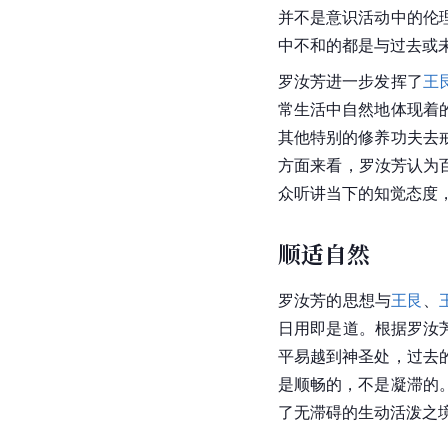
并不是意识活动中的伦
中不和的都是与过去或
罗汝芳进一步发挥了
王
常生活中自然地体现着
其他特别的修养功夫去
方面来看，罗汝芳认为
众听讲当下的知觉态度
顺适自然
罗汝芳的思想与
王艮
、
日用即是道。根据罗汝
平易越到神圣处，过去
是顺畅的，不是凝滞的
了无滞碍的生动活泼之