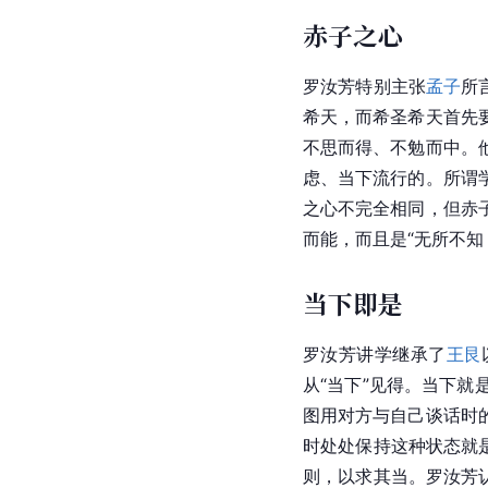
赤子之心
罗汝芳特别主张
孟子
所
希天，而希圣希天首先
不思而得、不勉而中。
虑、当下流行的。所谓
之心不完全相同，但赤
而能，而且是“无所不知
当下即是
罗汝芳讲学继承了
王艮
从“当下”见得。当下
图用对方与自己谈话时
时处处保持这种状态就
则，以求其当。罗汝芳