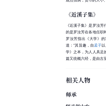
观点强调，货币的大小
《近溪子集》
《近溪子集》是罗汝芳
的是罗汝芳在各地任职
罗汝芳指出《大学》的宗
道：“其旨趣，自
孟子
以
学》之本，为人人具足
篇又统概六经，是由古
相关人物
师承