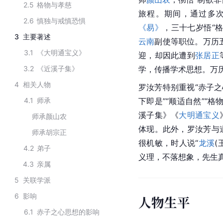
2.5
格物与孝慈
旅程。期间，通过多
2.6
慎独与戒慎恐惧
《易》
，三十七岁悟“
3
主要著述
云南
副使等职位。万历
3.1
《大明通宝义》
迎，却因此遭到
张居正
3.2
《近溪子集》
学，传播学术思想。万
4
相关人物
罗汝芳特别重视“赤子之
4.1
师承
下即是”“顺适自然”“格
溪子集》《
大明通宝义
师承颜山农
体现。此外，罗汝芳与
师承胡宗正
很机敏，时人说“
龙溪
(
4.2
弟子
义理，不落想象，先生
4.3
亲属
5
关联学派
6
影响
人物生平
6.1
赤子之心思想的影响