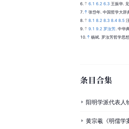
6.
6.1
6.2
6.3
王振华.
7.
张岱年.
中国哲学大辞
8.
8.1
8.2
8.3
8.4
8.5
9.
9.1
9.2
罗汝芳
.
中华典
10.
杨斌.
罗汝芳哲学思
条
目
合
集
阳明学派代表人
黄宗羲《明儒学