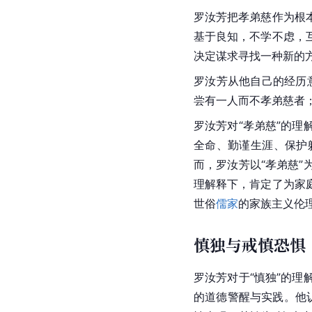
罗汝芳把孝弟慈作为根
基于良知，不学不虑，
决定谋求寻找一种新的
罗汝芳从他自己的经历
尝有一人而不孝弟慈者
罗汝芳对“孝弟慈”的
全命、勤谨生涯、保护
而，罗汝芳以“孝弟慈
理解释下，肯定了为家
世俗
儒家
的家族主义伦
慎独与戒慎恐惧
罗汝芳对于“慎独”的
的道德警醒与实践。他认