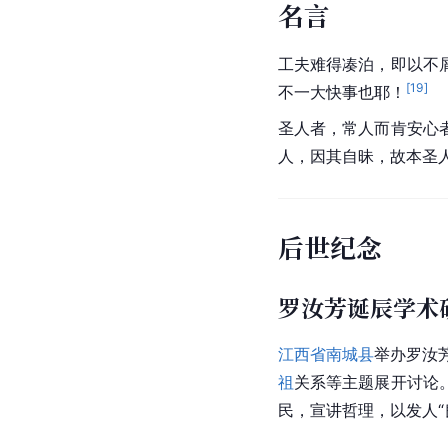
名言
工夫难得凑泊，即以不
[
19
]
不一大快事也耶！
圣人者，常人而肯安心
人，因其自昧，故本圣
后世纪念
罗汝芳诞辰学术
江西省南城县
举办罗汝
祖
关系等主题展开讨论
民，宣讲哲理，以发人