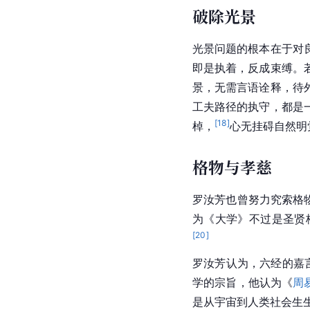
破除光景
光景问题的根本在于对
即是执着，反成束缚。
景，无需言语诠释，待
工夫路径的执守，都是
[
18
]
棹，
心无挂碍自然明
格物与孝慈
罗汝芳也曾努力究索格
为《大学》不过是圣贤
[
20
]
罗汝芳认为，六经的嘉
学的宗旨，他认为《
周
是从宇宙到人类社会生