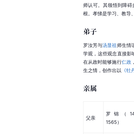
师认可。其领悟到障碍
根。孝悌是学习、教导
弟子
罗汝芳与
汤显祖
师生情
学观，这些观念直接影
在从政时能够施行
仁政
生之情，创作出以
《牡
亲属
罗锦（149
父亲
1565）