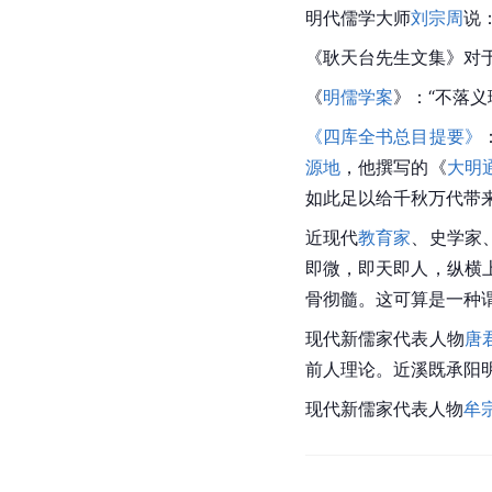
明代儒学大师
刘宗周
说
《耿天台先生文集》对于
《
明儒学案
》：“不落
《四库全书总目提要》
源地
，他撰写的《
大明
如此足以给千秋万代带
近现代
教育家
、史学家
即微，即天即人，纵横
骨彻髓。这可算是一种
现代
新儒家
代表人物
唐
前人理论。近溪既承阳
现代新儒家代表人物
牟