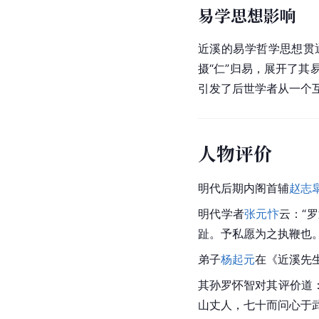
易学思想影响
近溪的易学哲学思想贯
摄“仁”归易，展开了
引发了后世学者从一个
人物评价
明代后期内阁首辅
赵志
明代学者
张元忭
云：“
趾。予私愿为之执鞭也
弟子
杨起元
在《近溪先
其孙罗怀智对其评价道
山丈人，七十而问心于