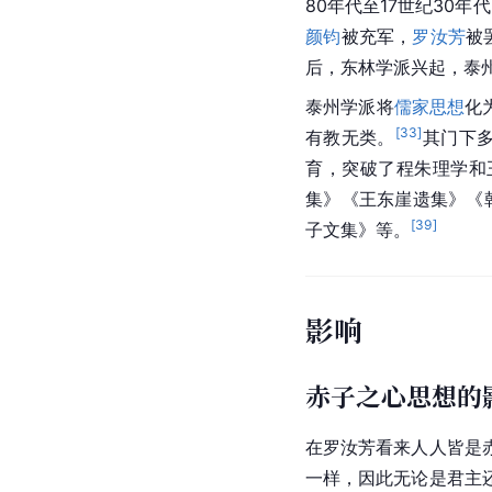
80年代至17世纪30年
颜钧
被充军，
罗汝芳
被
后，东林学派兴起，泰
泰州学派将
儒家思想
化
[
33
]
有教无类。
其门下
育，突破了程朱理学和
集》《王东崖遗集》《
[
39
]
子文集》等。
影响
赤子之心思想的
在罗汝芳看来人人皆是
一样，因此无论是君主