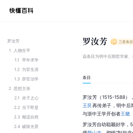
罗汝芳
罗汝芳
三星
条目
1
人物生平
该条目为
明中后期哲学家、
1.1
早年求学
1.2
为官生涯
条目
1.3
辞官治学
2
思想主张
罗汝芳（1515-158
2.1
赤子之心
王艮
再传弟子，明中后
2.2
当下即是
与浙中王学开创者
王畿
2.3
顺适自然
罗汝芳自幼聪颖好学，
2.4
破除光景
师
颜山农
，彻悟“制欲非