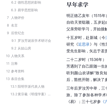
6.2
德性思想的影响
早年求学
6.3
易学思想影响
明正德
乙亥年
（1515
7
人物评价
自幼天资聪颖，五岁起
8
名言
父亲旁听学习，开始接
9
后世纪念
十五岁时，赴新城（今
9.1
罗汝芳诞辰学术研讨会
研究《
近思录
》与《性
9.2
从姑山房
受先生影响，矢志于圣
10
人物关系
二十二岁时（1536年
11
注释
芳遇到了自己跟随一生
12
参考资料
听到
颜山农
讲解“致良
13
条目合集
后，豁然开朗，解决了
13.1
阳明学派代表人物
三年后罗汝芳中举，三
13.2
黄宗羲《明儒学案》收录的人物
旅。除了参加各种学术
《易》；三十七岁参
《