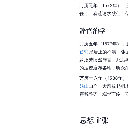
万历元年（1573年）
任，上
奏疏
请求致仕，
辞官治学
万历
五年（1577年
首辅
张居正的不满。张
罗汝芳愤然辞官，此后
的足迹遍布各地，听众
万历十六年（1588
姑山
山崩
，大风拔起树
穿戴整齐，端坐而终，安
思想主张