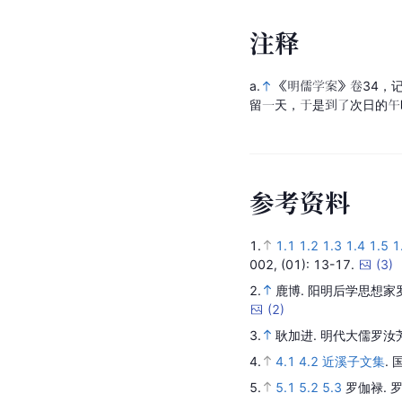
注
释
a.
《明儒学案》卷34，
留一天，于是到了次日的午
参
考
资
料
1.
1.1
1.2
1.3
1.4
1.5
1
002,
(01)
: 13-17.
(
3
)
2.
鹿博.
阳明后学思想家
(
2
)
3.
耿加进.
明代大儒罗汝
4.
4.1
4.2
近溪子文集
.
5.
5.1
5.2
5.3
罗伽禄.