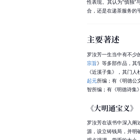
性表现。其认为“慎独
合，还是在递茶服务的
主要著述
罗汝芳一生当中有不少
宗旨
》等多部作品，其
《近溪子集》，其门人
起元
所编；有《明德公
智所编；有《明德诗集
《大明通宝义》
罗汝芳在该书中深入阐
源，设立
铸钱局
，并明