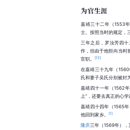
为官生涯
嘉靖三十二年（155
士。按照当时的规定，
三年之后，罗汝芳四十
作，但由于他拒向当时
[
12
]
官职。
在嘉靖三十九年（156
氏和妻子吴氏分别被封为“
嘉靖四十一年（1562
上”，还要去真正的心
嘉靖四十四年（156
[
1
]
他回到家乡。
隆庆
三年（1569年）