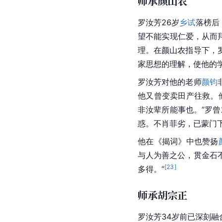
师承颜山农
罗汝芳26岁
乡试
落榜后
望不能实现仁爱，从而
理。在颜山农指导下，
家思想的理解，使他的
罗汝芳对他的老师
颜钧
他又曾变卖田产往救。
非汝辈所能事也。”罗
惑。不肖菲劣，已蒙门
他在《揭词》中也赞扬
与人为善之公，贯金石
[
23
]
多得。”
师承胡宗正
罗汝芳34岁前已深刻融