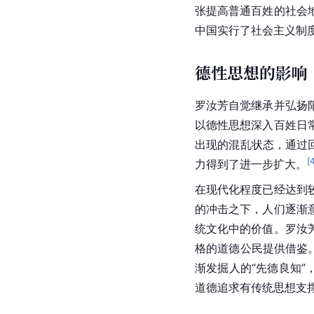
张提高普通百姓的社会
中国
实行了
社会主义
制
德性思想的影响
罗汝芳自觉继承并弘扬
以德性思想深入百姓日
出现的混乱状态，通过
[
力得到了进一步扩大。
在现代化程度已经达到
的冲击之下，人们逐渐
统文化中的价值。罗汝
格的道德公民提供借鉴
渐发掘人的“先德良知
道德追求有传统思想支