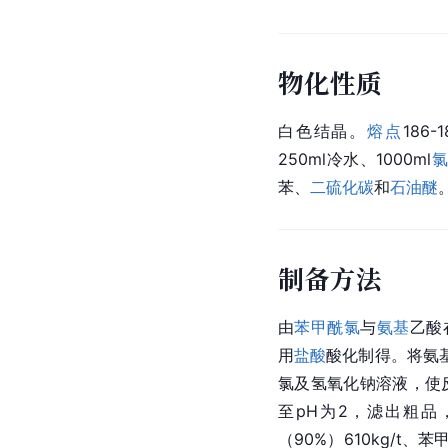
物化性质
白色结晶。
熔点
186
250ml冷水、1000ml
氯
苯、
二硫化碳
和
石油醚
制备方法
由
苯甲酰氯
与
氨基
乙酸
用
盐酸
酸化制得。将氨
氯及氢氧化钠溶液，使反
至pH为2，滤出粗
（90%）610kg/t、苯