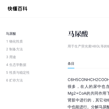
马尿酸
马尿酸
1
物化性质
用于生产荧光黄H8GL等的
2
制备方法
3
用途
条目
4
生态学数据
5
性质与稳定性
C6H5CONHCH2CO
6
贮存方法
很多，在人的尿中也
Mg2+
CoA
的共同作用
肾脏中进行的，其它动
中也能进行。分解马尿酸的