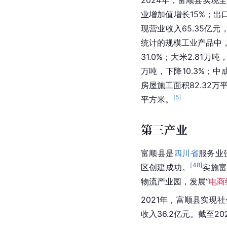
业增加值增长15%；出
现营业收入65.35亿元
统计的规模工业产品中
31.0%；大米2.81万
万吨，下降10.3%；中成
房屋施工面积82.32万
[
5
]
平方米。
第三产业
富顺县是
四川省
服务业
[
48
]
区创建成功。
实施
物流产业园，发展“
电商
2021年，富顺县实现
收入36.2亿元。截至2