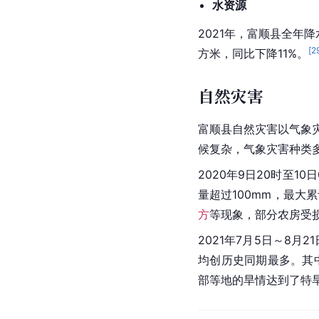
水资源
2021年，富顺县全年降
[
2
方米，同比下降11%。
自然灾害
富顺县自然灾害以气象
候复杂，气象灾害种类
2020年9日20时至
量超过100mm，最大
方
等现象，部分农房受
2021年7月5日～8月
均创历史同期最多。其中
部等地的旱情达到了特