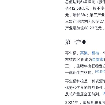
总值达到54010元（按平
值412.58亿元，按不
元，增长8%；第三产业增
三次产业结构为16.9:2
产业增加值68.23亿元，
第一产业
再生稻、
高粱
、
柑桔
、
柑桔园区创建为
自贡市
三），生猪年出栏稳定在
[
42
]
[
4
一体化生产格局。
再生稻种植是一种资源
优势和优良的自然条件
[
及总产量居全国前列。
2024年，富顺县粮食