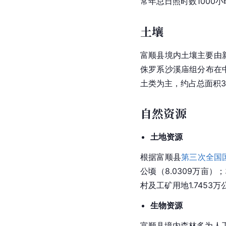
常年总日照时数1000
土壤
富顺县境内土壤主要由
侏罗系沙溪庙组分布在中
土类为主，约占总面积3
自然资源
土地资源
根据富顺县
第三次全国
公顷（8.0309万亩）；
村及工矿用地1.7453万
生物资源
富顺县境内森林多为人