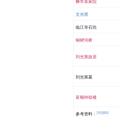
狮市袁家院
文光塔
临江寺石坊
铜锣河桥
刘光第故居
刘光第墓
富顺钟鼓楼
[
15
]
[
63
]
参考资料：