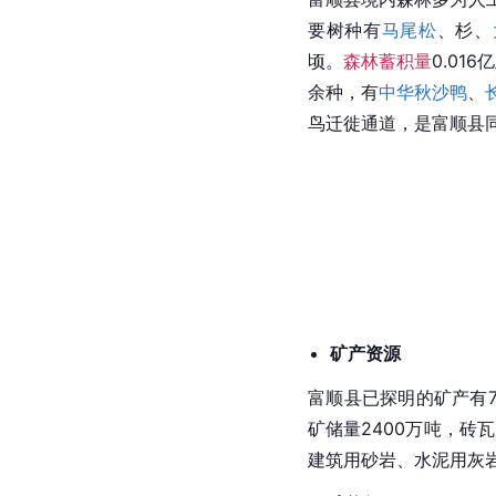
要树种有
马尾松
、杉、
顷。
森林蓄积量
0.01
余种，有
中华秋沙鸭
、
鸟迁徙通道，是富顺县
矿产资源
富顺县已探明的矿产有
矿储量2400万吨，砖
建筑用砂岩、水泥用灰