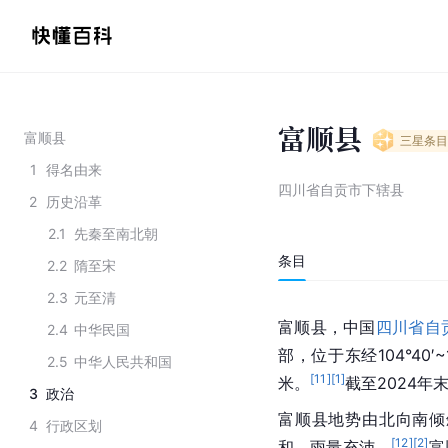
富顺县
富顺县
三星
条目
1
得名由来
四川省自贡市下辖县
2
历史沿革
2.1
先秦至南北朝
条目
2.2
隋至宋
2.3
元至清
富顺县，中国
四川省
自
2.4
中华民国
部，位于东经104°40′~
2.5
中华人民共和国
[
11
]
[
1
]
米。
截至2024年
3
政治
富顺县地势由北向南倾
4
行政区划
[
12
]
[
2
]
和，雨量充沛。
富