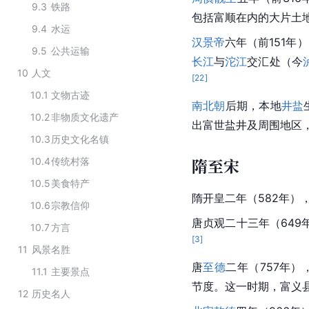
9.3
铁路
包括富顺在内的大片土
9.4
水运
汉景帝
六年（前151年
9.5
公共运输
长江
与
沱江
交汇处（今
10
人文
[
22
]
10.1
文物古迹
南北朝
后期，本地
井盐
10.2
非物质文化遗产
出富世盐井及周围地区
10.3
历史文化名镇
隋至宋
10.4
传统村落
10.5
美食特产
隋开皇二年（582年）
10.6
宗教信仰
唐贞观二十三年（649
10.7
方言
[
3
]
11
风景名胜
唐
至德
二年（757年）
11.1
主要景点
节度。这一时期，富义
12
历史名人