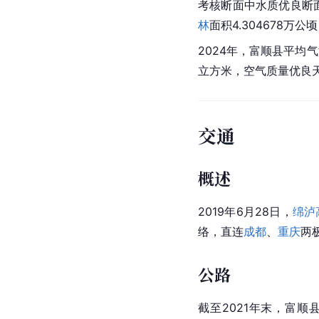
考核断面中水质优良断面
林
面积4.304678万公
2024年，富顺县平均气
立方米，空气质量优良天
交通
概述
2019年6月28日，
绵泸
络，直连
成都
、
重庆
两
公路
截至2021年末，富顺