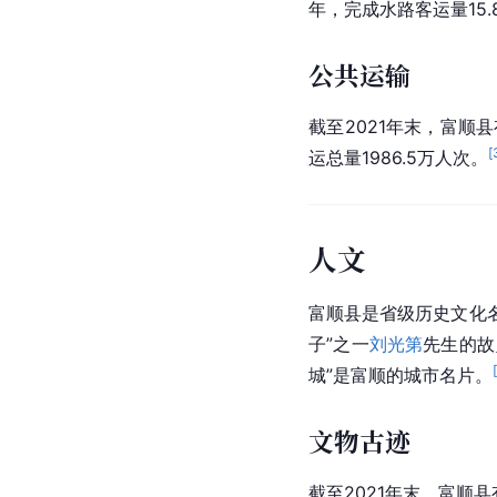
年，完成水路客运量15.
公共运输
截至2021年末，富顺
[
运总量1986.5万人次。
人文
富顺县是省级历史文化
子
”之一
刘光第
先生的故
城”是富顺的城市名片。
文物古迹
截至2021年末，富顺