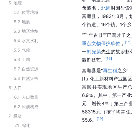
5
地理
负盛名，
北周
时因盐设
5.1
位置境域
富顺县，1983年3月
5.2
地质
个街道、16个镇、1个乡
5.3
地形地貌
“千年古县”“巴蜀才子
5.4
水文水利
[
15
]
重点文物保护单位
，
5.5
气候
一
刘光第
先生的故乡赵
[
16
]
5.6
土壤
微刻技艺。
5.7
自然资源
富顺县是“
再生稻
之乡”
5.8
自然灾害
[fú]化工新材料产业园
富顺县实现地区生产总值
6
人口
6.9％。其中，第一产业增
6.1
人口数量
元，增长8％；第三产业
6.2
民族构成
58315元（按平均常住
7
经济
[
19
]
55.6。
7.1
综述