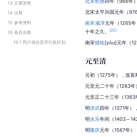
北宋
乾德
四年（966年
13
主要荣誉
北宋太平兴国元年（97
14
注释
15
参考资料
南宋
咸淳
元年（126
[
22
]
十年之久。
16
条目合集
16.1
四川省自贡市行政区划
南宋
德祐
[yòu]元年
元至清
元初（1275年），改
元至元二十年（1283
元至正二十三年（136
明
洪武
四年（1371年
明
永乐
年间（1403～14
明
隆庆
元年（1567年