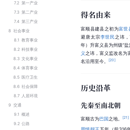
7.2
第一产业
得名由来
7.3
第二产业
7.4
第三产业
富顺县建县之初为
富世
8
社会事业
避唐太宗
李世民
之讳，
8.1
教育事业
年）升富义县为州级“盐
8.2
科技事业
义
之讳，富义监改名为
8.3
文化事业
[
20
]
名沿用至今。
8.4
体育事业
8.5
医疗卫生
历史沿革
8.6
社会保障
8.7
人居环境
先秦至南北朝
9
交通
9.1
概述
[
21
]
富顺古为
巴国
之地。
9.2
公路
周慎靓王
五年（前316