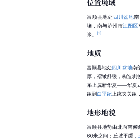
位置境域
富顺县地处
四川盆地
南
壤，南与泸州市
江阳区
[
1
]
米。
地质
富顺县地处
四川盆地
南
厚，褶皱舒缓，构造
剥
系上属新
华夏
——华夏
组到
白垩纪
上统夹关组
地形地貌
富顺县地势由北向南倾
60米之间；丘坡平缓，