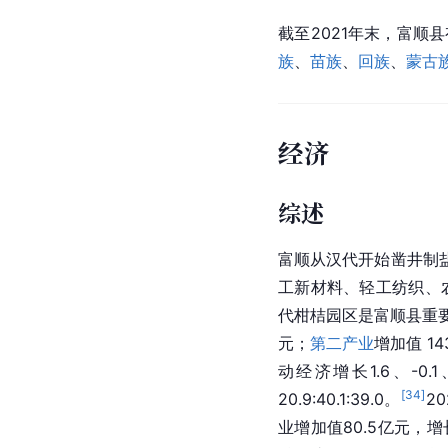
截至2021年末，富顺
族
、
苗族
、
回族
、
蒙古
经济
综述
富顺从汉代开始凿井制
工新材料、轻工纺织、
代柑桔园区是富顺县重
元；
第二产业
增加值 14
动经济增长1.6、-
[
34
]
20.9:40.1:39.0。
2
业增加值80.5亿元，增