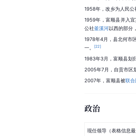
1958年，改乡为人民
1959年，富顺县并入
公社
釜溪河
以西的部分
1978年4月，县北何市
[
22
]
一。
1983年3月，富顺县划
2005年7月，自贡市
2007年，富顺县被
联合
政治
现任领导（表格信息最后