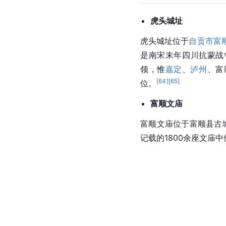
虎头城址
虎头城址位于
自贡市
富
是南宋末年四川抗蒙战
领，惟
嘉定
、
泸州
、富
[
64
]
[
65
]
位。
富顺文庙
富顺
文庙
位于富顺县古
记载的1800余座文庙