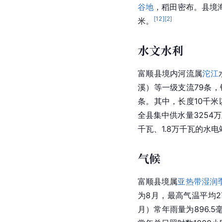
谷地
，稻田密布。县境海
[
12
]
[
2
]
米。
水文水利
富顺县境内河流属
沱江
溪）等一级支流79条，
条。其中，长度10千米
全县集中供水量3254
千瓦、1.8万千瓦的水电
气候
富顺县境属
亚热带湿润
为8月，最高气温平均2
月）常年雨量为896.