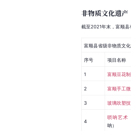
非物质文化遗产
截至2021年末，富顺
富顺县省级非物质文化
序号
项目名称
1
富顺豆花制
2
富顺手工微
3
玻璃吹塑技
唢呐艺术
4
呐）