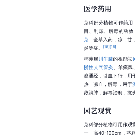
医学药用
苋科部分植物可作药用
目、利尿、解毒的功效
苋
，全草入药，凉，甘
[
15
]
[
16
]
炎等症。
杯苑属
川牛膝
的根能祛
慢性支气管炎
、羊癫风
瘵通经，引血下行，用
热，凉血，解毒，用于
敛消肿，解毒治痢，抗
园艺观赏
苋科部分植物可用作观
一，高40-100cm，