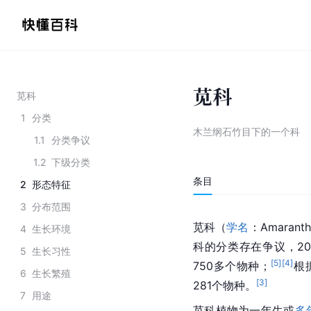
苋科
苋科
1
分类
木兰纲石竹目下的一个科
1.1
分类争议
1.2
下级分类
条目
2
形态特征
3
分布范围
苋科（
学名
：Amara
4
生长环境
科的分类存在争议，200
5
生长习性
[
5
]
[
4
]
750多个物种；
根
6
生长繁殖
[
3
]
281个物种。
7
用途
苋科植物为一年生或
多