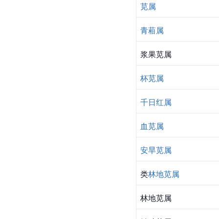
苋属
青葙属
浆果苋属
杯苋属
千日红属
血苋属
安旱苋属
类
林地苋属
林地苋属