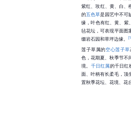
紫红、玫红、黄、白、
的
五色草
是园艺中不可
缘，叶色有红、黄、紫
毡花坛，可表现平面图
[
缀岩石园和草坪边缘。
莲子草属的
空心莲子草
色，花期夏、秋季节不
境。
千日红属
的千日红
面、叶柄有长柔毛，顶
置秋季花坛、花境、花