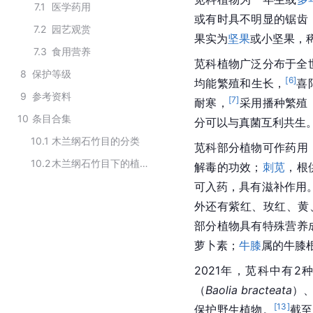
7.1
医学药用
或有时具不明显的锯齿
7.2
园艺观赏
果实为
坚果
或小坚果，
7.3
食用营养
苋科植物广泛分布于全
8
保护等级
[
6
]
均能繁殖和生长，
喜
9
参考资料
[
7
]
耐寒，
采用播种繁殖
10
条目合集
分可以与真菌互利共生
10.1
木兰纲石竹目的分类
苋科部分植物可作药用
10.2
木兰纲石竹目下的植物科
解毒的功效；
刺苋
，根
可入药，具有滋补作用
外还有紫红、玫红、黄
部分植物具有特殊营养
萝卜素；
牛膝
属的牛膝
2021年，苋科中有
（
Baolia bracteata
）
[
13
]
保护野生植物。
截至