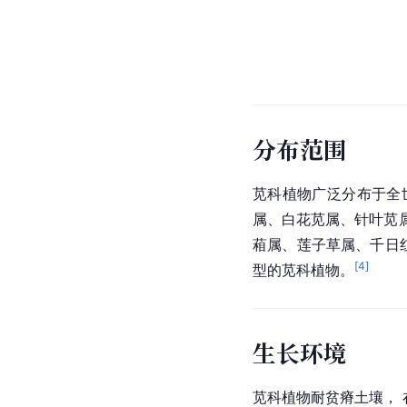
分布范围
苋科植物广泛分布于全
属、白花苋属、针叶苋
葙属、莲子草属、千日
[
4
]
型的苋科植物。
生长环境
苋科植物耐贫瘠土壤，