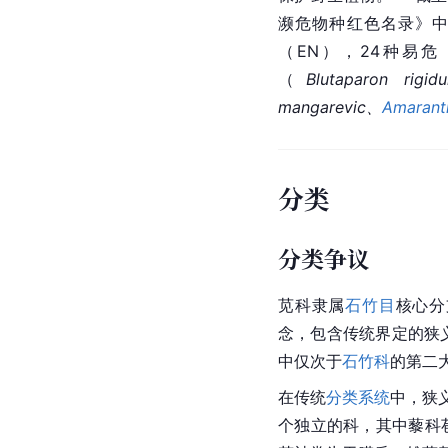
濒危物种红色名录》中，
（EN），24种易
（
Blutaparon rigid
mangarevic、
Amarant
分类
分类争议
苋科隶属
石竹目
核心分
念，包含传统界定的狭
中仅次于
石竹科
的第二
在传统
分类系统
中，狭
个独立的科，其中藜科