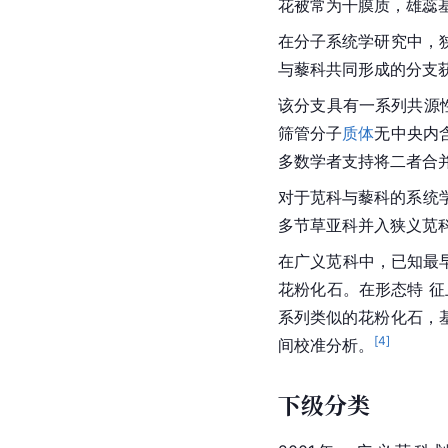
花被常为干膜质，雄蕊
在分子系统学研究中，
与藜科共同形成的分支获
该分支具有一系列共源
筛管分子
质体
无中央内
多数学者支持将二者合并
对于苋科与藜科的系统
多节草亚科并入狭义苋
在广义苋科中，已知最早的可信
花粉化石。在形态特 
系列类似的花粉化石，
[
4
]
间校准分析。
下级分类