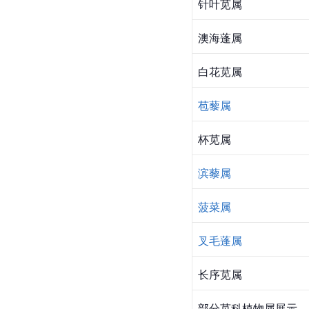
针叶苋属
澳海蓬属
白花苋属
苞藜属
杯苋属
滨藜属
菠菜属
叉毛蓬属
长序苋属
部分苋科植物属展示