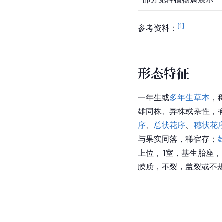
[
1
]
参考资料：
形态特征
一年生或
多年生草本
，
雄同株、异株或杂性，
序
、
总状花序
、
穗状花
与果实同落，稀宿存；
上位，1室，基生胎座，
膜质，不裂，盖裂或不