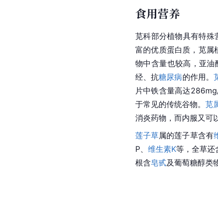
食用营养
苋科部分植物具有特殊
富的优质蛋白质，苋属植物
物中含量也较高，亚油
经、抗
糖尿病
的作用。
片中铁含量高达286mg
于常见的传统谷物。
苋
消炎药物，而内服又可
莲子草
属的莲子草含有
P、
维生素K
等，全草还
根含
皂甙
及葡萄糖醇类