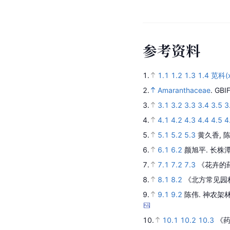
参
考
资
料
1.
1.1
1.2
1.3
1.4
苋科(x
2.
Amaranthaceae
.
GBI
3.
3.1
3.2
3.3
3.4
3.5
3
4.
4.1
4.2
4.3
4.4
4.5
4
5.
5.1
5.2
5.3
黄久香, 陈
6.
6.1
6.2
颜旭平.
长株
7.
7.1
7.2
7.3
《花卉的
8.
8.1
8.2
《北方常见园
9.
9.1
9.2
陈伟.
神农架
10.
10.1
10.2
10.3
《